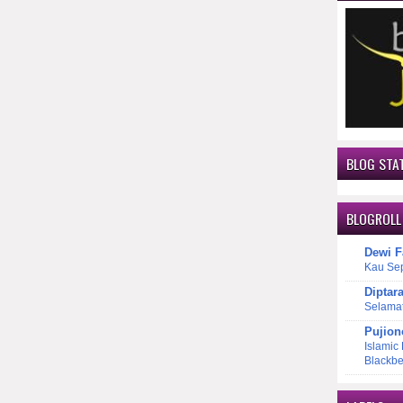
BLOG STAT
BLOGROLL
Dewi F
Kau Se
Diptar
Selama
Pujion
Islamic
Blackbe