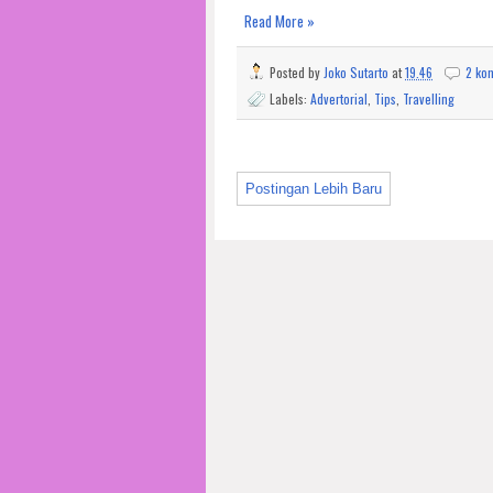
Read More »
Posted by
Joko Sutarto
at
19.46
2 ko
Labels:
Advertorial
,
Tips
,
Travelling
Postingan Lebih Baru