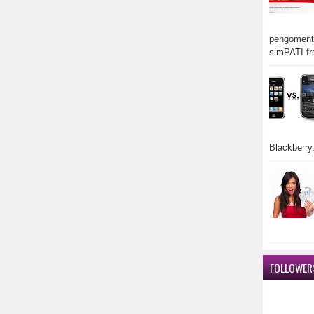
pengomenta
simPATI fr
Blackberry.
FOLLOWER