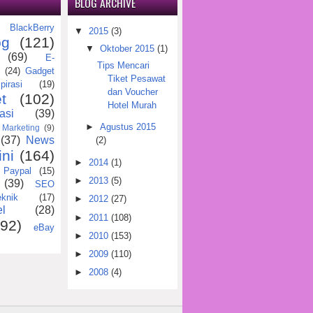
BLOG ARCHIVE
BlackBerry
)
▼
2015
(3)
og
(121)
▼
Oktober 2015
(1)
(69)
E-
Tips Mencari
(24)
Gadget
Tiket Pesawat
pirasi
(19)
dan Voucher
t
(102)
Hotel Murah
asi
(39)
►
Agustus 2015
Marketing
(9)
(37)
News
(2)
ini
(164)
►
2014
(1)
Paypal
(15)
►
2013
(5)
(39)
SEO
eknik
(17)
►
2012
(27)
l
(28)
►
2011
(108)
(92)
eBay
►
2010
(153)
►
2009
(110)
►
2008
(4)