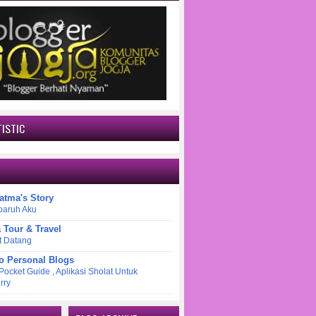
ISTIC
atma's Story
paruh Aku
a Tour & Travel
t Datang
o Personal Blogs
 Pocket Guide , Aplikasi Sholat Untuk
rry