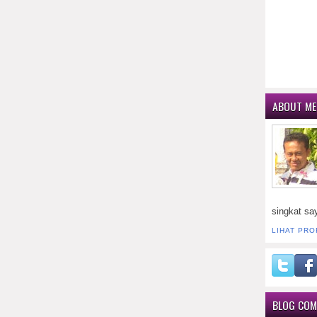
ABOUT ME
singkat sa
LIHAT PRO
BLOG CO