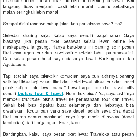
distributor lebih murah tidak berlaku di ticketing pesawat. Beli
langsung tidak menjamin pasti lebih murah. Justru sebaliknya
malah seringkali lebih mahal .
Sampai disini rasanya cukup jelas, kan penjelasan saya? He2.
Sekedar sharing saja. Kalau saya sendiri bagaimana? Saya
biasanya jika pesan tiket pesawat selalu lewat online ke
maskapainya langsung. Hanya baru-baru ini banting setir pesan
tiket lewat agen tour dan travel online setelah tahu tips rahasia ini.
Dan kalau pesan hotel saya biasanya lewat Booking.com dan
Agoda.com.
Tapi setelah saya pikir-pikir kemudian saya pun akhirnya banting
setir lagi tidak lagi pesan tiket dan hotel lewat pihak tour dan travel
pihak ketiga. Lalu lewat mana? Lewat agen tour dan travel milik
sendiri
Diptara Tour & Travel
. Hem, kok bisa? Ya, saya akhirnya
membeli
franchise
bisnis travel ke perusahaan tour dan travel.
Sekali beli bisa dipakai buat selamanya dan hebatnya bisa
diwariskan. Keutungan yang saya dapat, selain saya bisa dapat
tiket murah semua maskapai, saya juga masih di-
susuki
(dapat
kembalian) dari harga agen. Enak, kan?
Bandingkan, kalau saya pesan tiket lewat Traveloka atau pesan