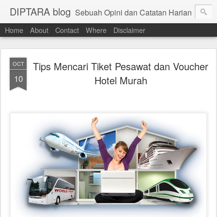
DIPTARA blog
Sebuah Opini dan Catatan Harian
Home
About
Contact
Where
Disclaimer
Tips Mencari Tiket Pesawat dan Voucher
OCT
10
Hotel Murah