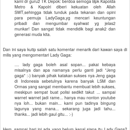
kami dr guru2 TK Depok: berdoa semoga Bpk Kapolda
Metro & Kapolri diberi kekuatan oleh Allah
SWT,sehingga tidak tunduk pada tekanan dan opini
para pemuja LadyGaga,yg mencari keuntungan
pribadi dan mengumbar syahwat yg jelas2
munkar! Dan sangat tidak mendidik bagi anak2 dan
generasi muda kita.
Dan ini saya kutip salah satu komentar menarik dari kawan saya di
milis yang mengomentari Lady Gaga:
.... lady gaga boleh asal sopan... pakai kebaya
misalnya dan apa namanya perlu ganti jadi "Jeng
gaga" :-) banyak pihak katakan sukses nya Jeng gaga
di Indonesia sebetulnya karena banyak LSM dan
Ormas yang sangat membantu membuat lebih sukses,
meskipun sempat buat polisi sedikit takut ... sampai
warnet warnet jadi rame... hanya mau nonton youtube
nya loh... bukan main... kami pun tadinya bingung
lagunya yang mana... sekarang juga jadi tahu...
thanks... jadi lebih gaul gitu... :-)
Hem, sampai hari ini ada yang belum kenal siapa itu Lady Gaga?