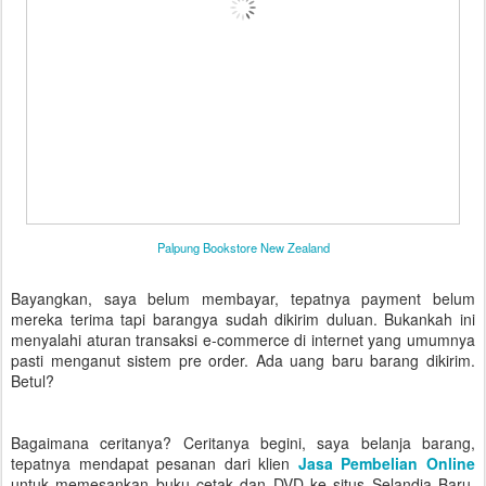
Palpung Bookstore New Zealand
Bayangkan, saya belum membayar, tepatnya payment belum
mereka terima tapi barangya sudah dikirim duluan. Bukankah ini
menyalahi aturan transaksi e-commerce di internet yang umumnya
pasti menganut sistem pre order. Ada uang baru barang dikirim.
Betul?
Bagaimana ceritanya? Ceritanya begini, saya belanja barang,
tepatnya mendapat pesanan dari klien
Jasa Pembelian Online
untuk memesankan buku cetak dan DVD ke situs Selandia Baru.