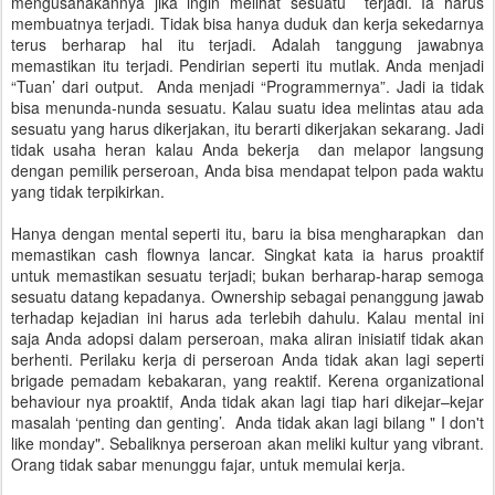
mengusahakannya jika ingin melihat sesuatu terjadi. Ia harus
membuatnya terjadi. Tidak bisa hanya duduk dan kerja sekedarnya
terus berharap hal itu terjadi. Adalah tanggung jawabnya
memastikan itu terjadi. Pendirian seperti itu mutlak. Anda menjadi
“Tuan’ dari output. Anda menjadi “Programmernya”. Jadi ia tidak
bisa menunda-nunda sesuatu. Kalau suatu idea melintas atau ada
sesuatu yang harus dikerjakan, itu berarti dikerjakan sekarang. Jadi
tidak usaha heran kalau Anda bekerja dan melapor langsung
dengan pemilik perseroan, Anda bisa mendapat telpon pada waktu
yang tidak terpikirkan.
Hanya dengan mental seperti itu, baru ia bisa mengharapkan dan
memastikan cash flownya lancar. Singkat kata ia harus proaktif
untuk memastikan sesuatu terjadi; bukan berharap-harap semoga
sesuatu datang kepadanya. Ownership sebagai penanggung jawab
terhadap kejadian ini harus ada terlebih dahulu. Kalau mental ini
saja Anda adopsi dalam perseroan, maka aliran inisiatif tidak akan
berhenti. Perilaku kerja di perseroan Anda tidak akan lagi seperti
brigade pemadam kebakaran, yang reaktif. Kerena organizational
behaviour nya proaktif, Anda tidak akan lagi tiap hari dikejar–kejar
masalah ‘penting dan genting’. Anda tidak akan lagi bilang " I don't
like monday". Sebaliknya perseroan akan meliki kultur yang vibrant.
Orang tidak sabar menunggu fajar, untuk memulai kerja.