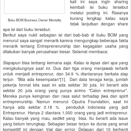
kali ini saya ingin sharing
kembali isi buku tersebut
melalui posting ini. Rasanya
kurang lengkap kalau saya
Buku BOM Business Owner Mentality
tidak lanjutkan dengan share
apa isi dari buku tersebut.
Berikut saya nukil sebagian isi dari bab-bab di buku BOM yang
menurut saya sangat menarik karena mengungkap beberapa fakta
menarik tentang Entreprenerurship dan kegagalan usaha yang
dilakukan banyak perusahaan besar. Selamat membaca:
Siapapun bisa terbang kemana saja. Kalau ia lepas dari apa yang
mengkukungnya saat ini.
Dua dari tiga orang menjawab tertarik
untuk menjadi entreprenur, dan 34.9 % diantaranya berkata siap
terjun "Bila ada kesempatan"[1]. Dari data tenaga kerja, jumlah
pekerja formal kita saat ini ada sekitar 30 juta. Ini berarti ada
sekitar 20 juta orang yang punya animo "Calon entreprenur".
Mereka punya keinginan dan rasa salut terhadap jiwa dan spirit
entreprenurship. Namun menurut Ciputra Foundation, saat ini
hanya ada sekitar 0.18 % penduduk indonesia yang jadi
Entreprenur. Hanya 2 diantara 1,000 orang yang jadi entreprenur.
Kalau banyak yang mau, sedikit yang bisa. Itu berarti ada issue
yang belum terungkap. Sebagian besar terjun ke dunia yang amat
kompetitif ini dengan trial dan errror. Delapan dari 10 berhenti