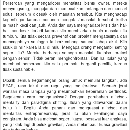
Perseroan yang mengadopsi mentalitas bisnis owner, mereka
menyongsong, mengejar dan memecahkan tantangan dan mencari
solusi sebelum didesak oleh masalah tersebut. Kita menghadapi
kegentingan karena menunda mengatasi masalah tersebut ketika
ia masih kecil dan jauh. Anda dan saya menghadapi krisis dan hal-
hal mendesak terjadi karena kita membiarkan benih masalah itu
tumbuh. Kita tidak secara preventif dan proaktif mengatasinya dan
mencegahnya sehingga ia berkembang sampai tahap akut. Kita
sibuk di hilir karea lalai di hulu. Mengapa orang mengambil setting
seperti itu? Mereka berharap semoga masalah itu bisa teratasi
dengan sendiri. Tidak berani mengkonfrontasi. Dan hal itulah yang
membuat perseroan kita satu per satu berganti pemilik, karena
tidak sustainable.
Dibalik semua kegamangan orang untuk memulai langkah, ada
FEAR, rasa takut dan ragu yang menjeratnya. Sebuah jerat
warisan masa lampau yang melumpuhkan keberanian bertindak.
Bagaiaman cara mengatasinya? Dengan perubahan mindset-
mentality dan paradigma shifting. Itulah yang ditawarkan dalam
buku ini. Begitu Anda paham dan menguasai mindset dan
mentalitas entrepreneurship, jerat itu akan kehilangan daya
cengkram, Anda bisa melesat seperti kapsul pesawat luar angkasa,
yang tidak lagi di peluk gravitasi, Anda melampaui kuasa gravitasi
dan terbang bebas.