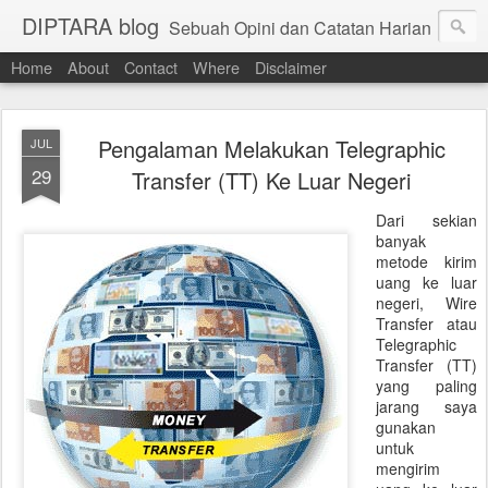
DIPTARA blog
Sebuah Opini dan Catatan Harian
Home
About
Contact
Where
Disclaimer
Pengalaman Melakukan Telegraphic
JUL
29
Transfer (TT) Ke Luar Negeri
Dari sekian
banyak
metode kirim
uang ke luar
negeri, Wire
Transfer atau
Telegraphic
Transfer (TT)
yang paling
jarang saya
gunakan
untuk
mengirim