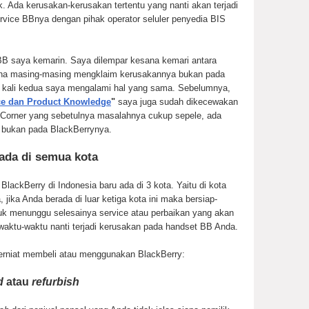
 Ada kerusakan-kerusakan tertentu yang nanti akan terjadi
ervice BBnya dengan pihak operator seluler penyedia BIS
 BB saya kemarin. Saya dilempar kesana kemari antara
rena masing-masing mengklaim kerusakannya bukan pada
ini kali kedua saya mengalami hal yang sama. Sebelumnya,
ice dan Product Knowledge
"
saya juga sudah dikecewakan
 Corner yang sebetulnya masalahnya cukup sepele, ada
 bukan pada BlackBerrynya.
 ada di semua kota
 BlackBerry di Indonesia baru ada di 3 kota. Yaitu di kota
 jika Anda berada di luar ketiga kota ini maka bersiap-
k menunggu selesainya service atau perbaikan yang akan
waktu-waktu nanti terjadi kerusakan pada handset BB Anda.
rniat membeli atau menggunakan BlackBerry:
d
atau
refurbish