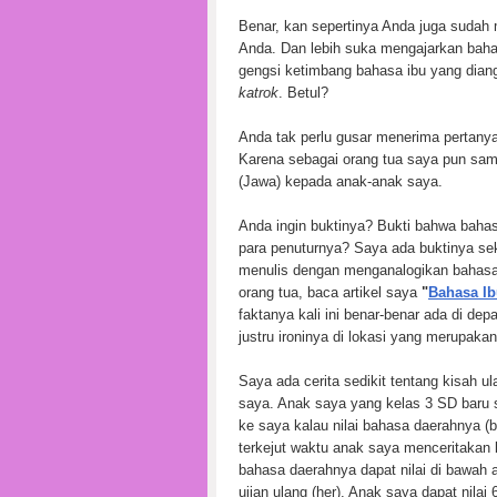
Benar, kan sepertinya Anda juga sudah
Anda. Dan lebih suka mengajarkan baha
gengsi ketimbang bahasa ibu yang dia
katrok
. Betul?
Anda tak perlu gusar menerima pertan
Karena sebagai orang tua saya pun sam
(Jawa) kepada anak-anak saya.
Anda ingin buktinya? Bukti bahwa bahas
para penuturnya? Saya ada buktinya sek
menulis dengan menganalogikan bahasa ib
orang tua, baca artikel saya
"
Bahasa Ib
faktanya kali ini benar-benar ada di d
justru ironinya di lokasi yang merupaka
Saya ada cerita sedikit tentang kisah u
saya. Anak saya yang kelas 3 SD baru 
ke saya kalau nilai bahasa daerahnya (
terkejut waktu anak saya menceritakan k
bahasa daerahnya dapat nilai di bawah
ujian ulang (her). Anak saya dapat nilai