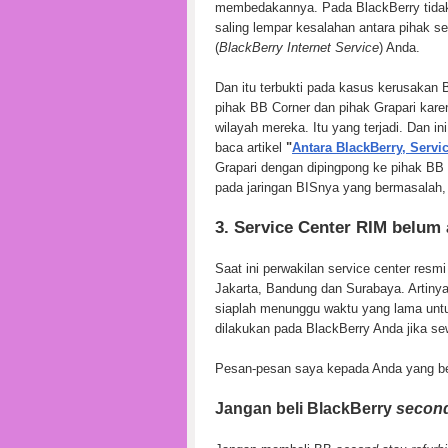
membedakannya. Pada BlackBerry tidak.
saling lempar kesalahan antara pihak s
(
BlackBerry Internet Service
) Anda.
Dan itu terbukti pada kasus kerusakan
pihak BB Corner dan pihak Grapari ka
wilayah mereka. Itu yang terjadi. Dan 
baca artikel
"
Antara BlackBerry, Serv
Grapari dengan dipingpong ke pihak BB
pada jaringan BISnya yang bermasalah,
3. Service Center RIM belum
Saat ini perwakilan service center resmi
Jakarta, Bandung dan Surabaya. Artinya,
siaplah menunggu waktu yang lama untu
dilakukan pada BlackBerry Anda jika se
Pesan-pesan saya kepada Anda yang be
Jangan beli BlackBerry
secon