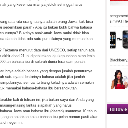
 anak yang kesemua nilainya jeblok sehingga harus
pengomenta
simPATI fr
yang rata-rata orang tuanya adalah orang Jawa, kok bisa
ai sedemikian parah? Apa itu bukan bukti bahwa bahasa
enuturnya? Buktinya anak-anak Jawa mulai tidak bisa
sa daerah tidak ada satu pun nilainya yang memuaskan.
n? Faktanya menurut data dari UNESCO, setiap tahun ada
akhir abad 21 ini diperkirakan laju kepunahan akan lebih
Blackberry.
6000-an bahasa ibu di seluruh dunia terancam punah.
eparuhnya adalah bahasa yang dengan jumlah penuturnya
ah satu syarat lestarinya bahasa adalah jika jumlah
simpulannya, semua itu biang keladinya adalah semakin
ntuk memakai bahasa-bahasa ibu bersangkutan.
rakhir kali di tulisan ini, jika bukan saya dan Anda yang
ta masing-masing lantas siapakah yang harus
FOLLOWER
 bahasa Jawa atau bahasa ibu (daerah) umumnya 10 tahun
i jangan salahkan kalau bahasa ibu pelan namun pasti akan
 di negeri ini.