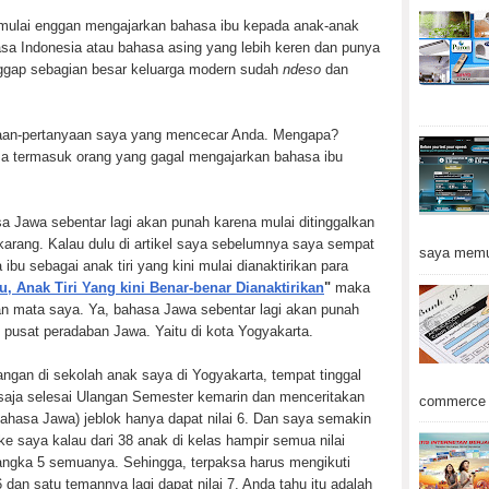
 mulai enggan mengajarkan bahasa ibu kepada anak-anak
sa Indonesia atau bahasa asing yang lebih keren dan punya
nggap sebagian besar keluarga modern sudah
ndeso
dan
yaan-pertanyaan saya yang mencecar Anda. Mengapa?
a termasuk orang yang gagal mengajarkan bahasa ibu
a Jawa sebentar lagi akan punah karena mulai ditinggalkan
arang. Kalau dulu di artikel saya sebelumnya saya sempat
saya memu
u sebagai anak tiri yang kini mulai dianaktirikan para
u, Anak Tiri Yang kini Benar-benar Dianaktirikan
"
maka
epan mata saya. Ya, bahasa Jawa sebentar lagi akan punah
n pusat peradaban Jawa. Yaitu di kota Yogyakarta.
langan di sekolah anak saya di Yogyakarta, tempat tinggal
saja selesai Ulangan Semester kemarin dan menceritakan
commerce d
bahasa Jawa) jeblok hanya dapat nilai 6. Dan saya semakin
e saya kalau dari 38 anak di kelas hampir semua nilai
 angka 5 semuanya. Sehingga, terpaksa harus mengikuti
 6 dan satu temannya lagi dapat nilai 7. Anda tahu itu adalah