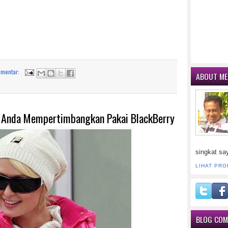
omentar:
ABOUT ME
 Anda Mempertimbangkan Pakai BlackBerry
singkat sa
LIHAT PRO
BLOG CO