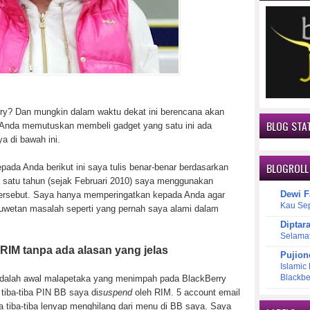
ry? Dan mungkin dalam waktu dekat ini berencana akan
BLOG STAT
 Anda memutuskan membeli gadget yang satu ini ada
a di bawah ini.
BLOGROLL
ada Anda berikut ini saya tulis benar-benar berdasarkan
r satu tahun (sejak Februari 2010) saya menggunakan
Dewi F
ersebut. Saya hanya memperingatkan kepada Anda agar
Kau Se
ruwetan masalah seperti yang pernah saya alami dalam
Diptar
Selama
RIM tanpa ada alasan yang jelas
Pujion
Islamic
Blackbe
adalah awal malapetaka yang menimpah pada BlackBerry
tiba-tiba PIN BB saya di
suspend
oleh RIM. 5 account email
 tiba-tiba lenyap menghilang dari menu di BB saya. Saya