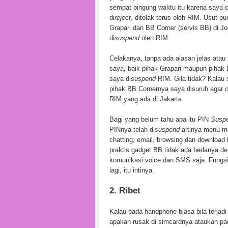
sempat bingung waktu itu karena saya
di
reject
, ditolak terus oleh RIM. Usut p
Grapari dan BB Corner (servis BB) di J
di
suspend
oleh RIM.
Celakanya, tanpa ada alasan jelas ata
saya, baik pihak Grapari maupun piha
saya di
suspend
RIM. Gila tidak? Kalau 
pihak BB Cornernya saya disuruh agar
RIM yang ada di Jakarta.
Bagi yang belum tahu apa itu PIN
Susp
PINnya telah di
suspend
artinya menu-m
chatting, email, browsing dan downloa
praktis gadget BB tidak ada bedanya de
komunikasi voice dan SMS saja. Fung
lagi, itu intinya.
2. Ribet
Kalau pada handphone biasa bila terjad
apakah rusak di simcardnya ataukah pa