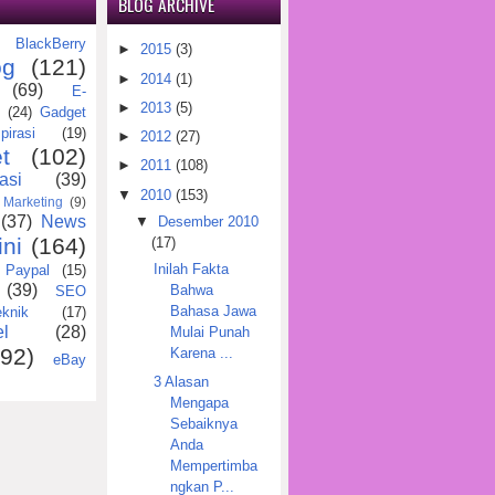
BLOG ARCHIVE
BlackBerry
)
►
2015
(3)
og
(121)
►
2014
(1)
(69)
E-
►
2013
(5)
(24)
Gadget
pirasi
(19)
►
2012
(27)
t
(102)
►
2011
(108)
asi
(39)
▼
2010
(153)
Marketing
(9)
(37)
News
▼
Desember 2010
ini
(164)
(17)
Inilah Fakta
Paypal
(15)
(39)
Bahwa
SEO
Bahasa Jawa
eknik
(17)
l
(28)
Mulai Punah
(92)
Karena ...
eBay
3 Alasan
Mengapa
Sebaiknya
Anda
Mempertimba
ngkan P...