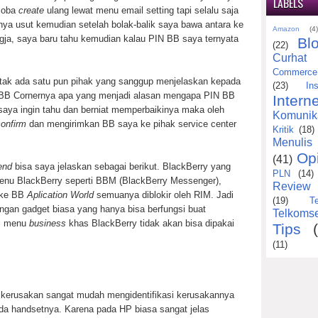
LABELS
 coba
create
ulang lewat menu email setting tapi selalu saja
unya usut kemudian setelah bolak-balik saya bawa antara ke
Amazon
(4
ogja, saya baru tahu kemudian kalau PIN BB saya ternyata
Bl
(22)
Curhat
Commerce
u tak ada satu pun pihak yang sanggup menjelaskan kepada
(23)
Ins
k BB Cornernya apa yang menjadi alasan mengapa PIN BB
Interne
saya ingin tahu dan berniat memperbaikinya maka oleh
Komunik
confirm
dan mengirimkan BB saya ke pihak service center
Kritik
(18)
Menulis
Op
(41)
end
bisa saya jelaskan sebagai berikut. BlackBerry yang
PLN
(14)
enu BlackBerry seperti BBM (BlackBerry Messenger),
Review
d ke BB
Aplication World
semuanya diblokir oleh RIM. Jadi
(19)
T
ngan gadget biasa yang hanya bisa berfungsi buat
Telkomse
si menu
business
khas BlackBerry tidak akan bisa dipakai
Tips
(11)
i kerusakan sangat mudah mengidentifikasi kerusakannya
da handsetnya. Karena pada HP biasa sangat jelas