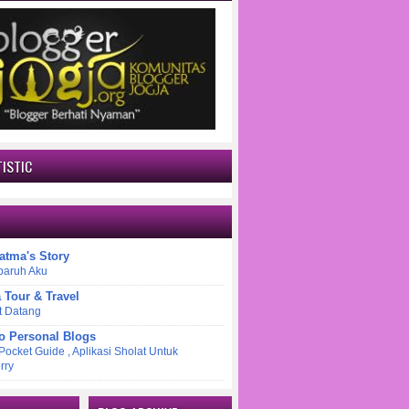
ISTIC
atma's Story
paruh Aku
a Tour & Travel
t Datang
o Personal Blogs
 Pocket Guide , Aplikasi Sholat Untuk
rry