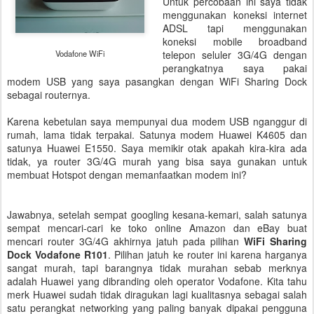
Untuk percobaan ini saya tidak
menggunakan koneksi internet
ADSL tapi menggunakan
koneksi mobile broadband
Vodafone WiFi
telepon seluler 3G/4G dengan
perangkatnya saya pakai
modem USB yang saya pasangkan dengan WiFi Sharing Dock
sebagai routernya.
Karena kebetulan saya mempunyai dua modem USB nganggur di
rumah, lama tidak terpakai. Satunya modem Huawei K4605 dan
satunya Huawei E1550. Saya memikir otak apakah kira-kira ada
tidak, ya router 3G/4G murah yang bisa saya gunakan untuk
membuat Hotspot dengan memanfaatkan modem ini?
Jawabnya, setelah sempat googling kesana-kemari, salah satunya
sempat mencari-cari ke toko online Amazon dan eBay buat
mencari router 3G/4G akhirnya jatuh pada pilihan
WiFi Sharing
Dock Vodafone R101
. Pilihan jatuh ke router ini karena harganya
sangat murah, tapi barangnya tidak murahan sebab merknya
adalah Huawei yang dibranding oleh operator Vodafone. Kita tahu
merk Huawei sudah tidak diragukan lagi kualitasnya sebagai salah
satu perangkat networking yang paling banyak dipakai pengguna