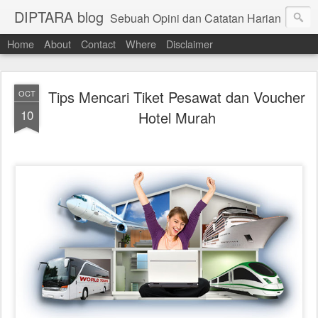
DIPTARA blog
Sebuah Opini dan Catatan Harian
Home
About
Contact
Where
Disclaimer
Tips Mencari Tiket Pesawat dan Voucher
OCT
10
Hotel Murah