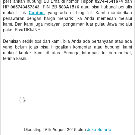
persilahkan hubungi Bu Erna di nomor Telpon
0274-4541674
dan
HP
085743457343
, PIN BB
583A1B16
atau bisa hubungi penulis
melalui link
Contact
yang ada di blog ini. Kami memberikan
penawaran dengan harga menarik jika Anda memesan melalui
kami. Dan kami juga melayani pengiriman luar pulau Jawa melalui
paket Pos/TIKI/JNE.
Demikian sediki tips dari kami, bila Anda ada pertanyaan atau ada
yang belum jelas bisa tinggalkan komentar atau hubungi kami
melalui kontak kami di atas. Semoga informasi ini bermanfaat,
terima kasih.
Diposting
16th August 2015
oleh
Joko Sutarto