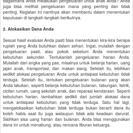
Bagaimana Anda melakukan pengeluaran untuk anak Anda? Anda
juga bisa melihat pengeluaran mana yang penting dan tidak
penting. Kegiatan ini nantinya akan membantu dalam menentukan
keputusan di langkah-langkah berikutnya.
2. Alokasikan Dana Anda
Sesuai hasil evaluasi Anda pasti bisa menentukan kira-kira berapa
rupiah yang Anda butuhkan dalam sehari. Ingat, mulailah dengan
pengeluaran pasti, atau pokok sebelum Anda menentukan
kebutuhan sekunder. Tentukanlah pengeluaran harian Anda.
Mulailah dari angka yang pas, misalnya untuk belanja harian, uang
jajan anak, transportasi, dan makan siang. Setelah itu, lebihkan
sedikit alokasi pengeluaran Anda untuk antisipasi kebutuhan tidak
terduga. Setelah itu, tentukan pengeluaran bulanan yang akan
Anda lakukan, seperti belanja kebutuhan bulanan, tabungan, listrik,
cicilan rumah, uang sekolah anak, dan reparasi kendaraan. Seperti
kebutuhan harian, tambahkan sedikit dari jumlah alokasi dana
untuk antisipasi kebutuhan yang tidak terduga. Satu hal lagi,
mengalokasikan kebutuhan tidak terduga bukan berarti dana itu
boleh habis saat itu juga walaupun tidak ada keadaan darurat.
Sisihkan sisa uang harian dan bulanan, Anda bisa menggunakan
dana ini untuk menabung, atau rencana liburan keluarga.