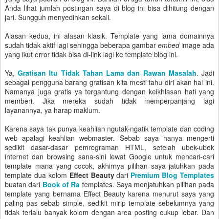
Anda lihat jumlah postingan saya di blog ini bisa dihitung dengan
jari. Sungguh menyedihkan sekali.
Alasan kedua, ini alasan klasik. Template yang lama domainnya
sudah tidak aktif lagi sehingga beberapa gambar
embed
image ada
yang ikut error tidak bisa di-link lagi ke template blog ini.
Ya,
Gratisan Itu Tidak Tahan Lama dan Rawan Masalah
. Jadi
sebagai pengguna barang gratisan kita mesti tahu diri akan hal ini.
Namanya juga gratis ya tergantung dengan keikhlasan hati yang
memberi. Jika mereka sudah tidak memperpanjang lagi
layanannya, ya harap maklum.
Karena saya tak punya keahlian ngutak-ngatik template dan coding
web apalagi keahlian webmaster. Sebab saya hanya mengerti
sedikit dasar-dasar pemrograman HTML, setelah ubek-ubek
internet dan browsing sana-sini lewat Google untuk mencari-cari
template mana yang cocok, akhirnya pilihan saya jatuhkan pada
template dua kolom
Effect Beauty
dari
Premium Blog Templates
buatan dari
Book of Ra
templates. Saya menjatuhkan pilihan pada
template yang bernama Effect Beauty karena menurut saya yang
paling pas sebab simple, sedikit mirip template sebelumnya yang
tidak terlalu banyak kolom dengan area posting cukup lebar. Dan