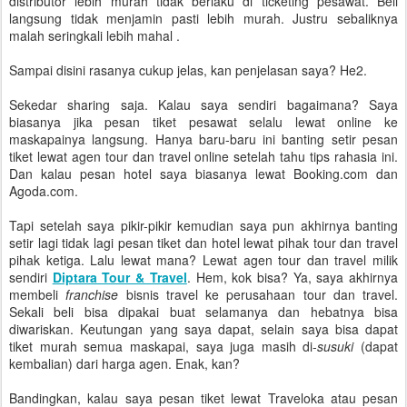
distributor lebih murah tidak berlaku di ticketing pesawat. Beli
langsung tidak menjamin pasti lebih murah. Justru sebaliknya
malah seringkali lebih mahal .
Sampai disini rasanya cukup jelas, kan penjelasan saya? He2.
Sekedar sharing saja. Kalau saya sendiri bagaimana? Saya
biasanya jika pesan tiket pesawat selalu lewat online ke
maskapainya langsung. Hanya baru-baru ini banting setir pesan
tiket lewat agen tour dan travel online setelah tahu tips rahasia ini.
Dan kalau pesan hotel saya biasanya lewat Booking.com dan
Agoda.com.
Tapi setelah saya pikir-pikir kemudian saya pun akhirnya banting
setir lagi tidak lagi pesan tiket dan hotel lewat pihak tour dan travel
pihak ketiga. Lalu lewat mana? Lewat agen tour dan travel milik
sendiri
Diptara Tour & Travel
. Hem, kok bisa? Ya, saya akhirnya
membeli
franchise
bisnis travel ke perusahaan tour dan travel.
Sekali beli bisa dipakai buat selamanya dan hebatnya bisa
diwariskan. Keutungan yang saya dapat, selain saya bisa dapat
tiket murah semua maskapai, saya juga masih di-
susuki
(dapat
kembalian) dari harga agen. Enak, kan?
Bandingkan, kalau saya pesan tiket lewat Traveloka atau pesan