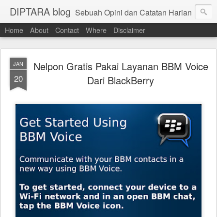
DIPTARA blog
Sebuah Opini dan Catatan Harian
Home
About
Contact
Where
Disclaimer
Nelpon Gratis Pakai Layanan BBM Voice
JAN
20
Dari BlackBerry