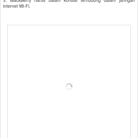
3. BlackBerry harus dalam kondisi terhubung dalam jaringan
internet Wi-Fi.