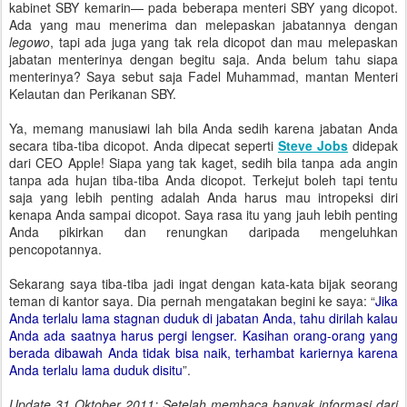
kabinet SBY kemarin— pada beberapa menteri SBY yang dicopot.
Ada yang mau menerima dan melepaskan jabatannya dengan
legowo
, tapi ada juga yang tak rela dicopot dan mau melepaskan
jabatan menterinya dengan begitu saja. Anda belum tahu siapa
menterinya? Saya sebut saja Fadel Muhammad, mantan Menteri
Kelautan dan Perikanan SBY.
Ya, memang manusiawi lah bila Anda sedih karena jabatan Anda
secara tiba-tiba dicopot. Anda dipecat seperti
Steve Jobs
didepak
dari CEO Apple! Siapa yang tak kaget, sedih bila tanpa ada angin
tanpa ada hujan tiba-tiba Anda dicopot. Terkejut boleh tapi tentu
saja yang lebih penting adalah Anda harus mau intropeksi diri
kenapa Anda sampai dicopot. Saya rasa itu yang jauh lebih penting
Anda pikirkan dan renungkan daripada mengeluhkan
pencopotannya.
Sekarang saya tiba-tiba jadi ingat dengan kata-kata bijak seorang
teman di kantor saya. Dia pernah mengatakan begini ke saya: “
Jika
Anda terlalu lama stagnan duduk di jabatan Anda, tahu dirilah kalau
Anda ada saatnya harus pergi lengser. Kasihan orang-orang yang
berada dibawah Anda tidak bisa naik, terhambat kariernya karena
Anda terlalu lama duduk disitu
”.
Update 31 Oktober 2011:
Setelah membaca banyak informasi dari