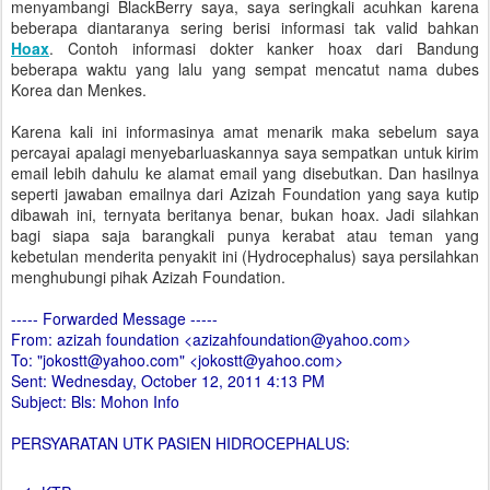
menyambangi BlackBerry saya, saya seringkali acuhkan karena
beberapa diantaranya sering berisi informasi tak valid bahkan
Hoax
. Contoh informasi dokter kanker hoax dari Bandung
beberapa waktu yang lalu yang sempat mencatut nama dubes
Korea dan Menkes.
Karena kali ini informasinya amat menarik maka sebelum saya
percayai apalagi menyebarluaskannya saya sempatkan untuk kirim
email lebih dahulu ke alamat email yang disebutkan. Dan hasilnya
seperti jawaban emailnya dari Azizah Foundation yang saya kutip
dibawah ini, ternyata beritanya benar, bukan hoax. Jadi silahkan
bagi siapa saja barangkali punya kerabat atau teman yang
kebetulan menderita penyakit ini (Hydrocephalus) saya persilahkan
menghubungi pihak Azizah Foundation.
----- Forwarded Message -----
From: azizah foundation <azizahfoundation@yahoo.com>
To: "jokostt@yahoo.com" <jokostt@yahoo.com>
Sent: Wednesday, October 12, 2011 4:13 PM
Subject: Bls: Mohon Info
PERSYARATAN UTK PASIEN HIDROCEPHALUS: