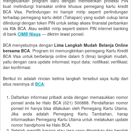
mengeluarkan program baru dengan memberikan proteksi PIN
buat melindungi transaksi online khusus pemegang kartu kredit
BCA Visa. Perlindungan ini hampir mirip seperti perlindungan
terhadap pemegang kartu debit (Tahapan) yang sudah cukup lama
dilindungi dengan token PIN untuk setiap akses finansial perbankan
via Klik BCA. Atau sedikit mirip seperti sistem PIN internet banking
di bank
CIMB Niaga
— dikirim lewat ponsel.
BCA menyebutnya dengan
Lima Langkah Mudah Belanja Online
bersama BCA
. Program ini memungkinkan pemegang Kartu Kredit
BCA Visa untuk berbelanja online dalam 5 (lima) langkah mudah,
yaitu dengan cara update informasi; input data; notifikasi; verifikasi;
dan konfirmasi.
Berikut ini adalah rincian kelima langkah tersebut saya kutip dari
situs resminya di
BCA
:
Daftarkan informasi pribadi anda dengan memasukkan nomor
ponsel anda ke Halo BCA (021) 500888. Pendaftaran nomor
ponsel ini hanya bisa dilakukan oleh Pemegang Kartu Utama.
Jika anda adalah Pemegang Kartu Tambahan, harap
informasikan Pemegang Kartu Utama untuk melakukan update
nomor handphone ke Halo BCA.
Setelah memilih barang atau jasa yang diinginkan dan hendak