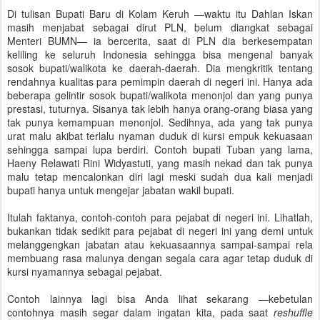
Di tulisan Bupati Baru di Kolam Keruh —waktu itu Dahlan Iskan
masih menjabat sebagai dirut PLN, belum diangkat sebagai
Menteri BUMN— ia bercerita, saat di PLN dia berkesempatan
keliling ke seluruh Indonesia sehingga bisa mengenal banyak
sosok bupati/walikota ke daerah-daerah. Dia mengkritik tentang
rendahnya kualitas para pemimpin daerah di negeri ini. Hanya ada
beberapa gelintir sosok bupati/walikota menonjol dan yang punya
prestasi, tuturnya. Sisanya tak lebih hanya orang-orang biasa yang
tak punya kemampuan menonjol. Sedihnya, ada yang tak punya
urat malu akibat terlalu nyaman duduk di kursi empuk kekuasaan
sehingga sampai lupa berdiri. Contoh bupati Tuban yang lama,
Haeny Relawati Rini Widyastuti, yang masih nekad dan tak punya
malu tetap mencalonkan diri lagi meski sudah dua kali menjadi
bupati hanya untuk mengejar jabatan wakil bupati.
Itulah faktanya, contoh-contoh para pejabat di negeri ini. Lihatlah,
bukankan tidak sedikit para pejabat di negeri ini yang demi untuk
melanggengkan jabatan atau kekuasaannya sampai-sampai rela
membuang rasa malunya dengan segala cara agar tetap duduk di
kursi nyamannya sebagai pejabat.
Contoh lainnya lagi bisa Anda lihat sekarang —kebetulan
contohnya masih segar dalam ingatan kita, pada saat
reshuffle