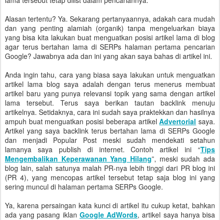
lama tersebut tetap dilist dalam pencariannya.
Alasan tertentu? Ya. Sekarang pertanyaannya, adakah cara mudah
dan yang penting alamiah (organik) tanpa mengeluarkan biaya
yang bisa kita lakukan buat menguatkan posisi artikel lama di blog
agar terus bertahan lama di SERPs halaman pertama pencarian
Google? Jawabnya ada dan ini yang akan saya bahas di artikel ini.
Anda ingin tahu, cara yang biasa saya lakukan untuk menguatkan
artikel lama blog saya adalah dengan terus menerus membuat
artikel baru yang punya relevansi topik yang sama dengan artikel
lama tersebut. Terus saya berikan tautan backlink menuju
artikelnya. Setidaknya, cara ini sudah saya praktekkan dan hasilnya
ampuh buat menguatkan posisi beberapa artikel
Advertorial
saya.
Artikel yang saya backlink terus bertahan lama di SERPs Google
dan menjadi Popular Post meski sudah mendekati setahun
lamanya saya publish di internet. Contoh artikel ini “
Tips
Mengembalikan Keperawanan Yang Hilang
”, meski sudah ada
blog lain, salah satunya malah PR-nya lebih tinggi dari PR blog ini
(PR 4), yang mencopas artikel tersebut tetap saja blog ini yang
sering muncul di halaman pertama SERPs Google.
Ya, karena persaingan kata kunci di artikel itu cukup ketat, bahkan
ada yang pasang iklan
Google AdWords
, artikel saya hanya bisa