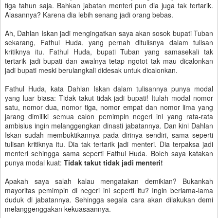
tiga tahun saja. Bahkan jabatan menteri pun dia juga tak tertarik.
Alasannya? Karena dia lebih senang jadi orang bebas.
Ah, Dahlan Iskan jadi mengingatkan saya akan sosok bupati Tuban
sekarang, Fathul Huda, yang pernah ditulisnya dalam tulisan
kritiknya itu. Fathul Huda, bupati Tuban yang samasekali tak
tertarik jadi bupati dan awalnya tetap ngotot tak mau dicalonkan
jadi bupati meski berulangkali didesak untuk dicalonkan.
Fathul Huda, kata Dahlan Iskan dalam tulisannya punya modal
yang luar biasa: Tidak takut tidak jadi bupati! Itulah modal nomor
satu, nomor dua, nomor tiga, nomor empat dan nomor lima yang
jarang dimiliki semua calon pemimpin negeri ini yang rata-rata
ambisius ingin melanggengkan dinasti jabatannya. Dan kini Dahlan
Iskan sudah membuktikannya pada dirinya sendiri, sama seperti
tulisan kritiknya itu. Dia tak tertarik jadi menteri. Dia terpaksa jadi
menteri sehingga sama seperti Fathul Huda. Boleh saya katakan
punya modal kuat:
Tidak takut tidak jadi menteri!
Apakah saya salah kalau mengatakan demikian? Bukankah
mayoritas pemimpin di negeri ini seperti itu? Ingin berlama-lama
duduk di jabatannya. Sehingga segala cara akan dilakukan demi
melanggenggakan kekuasaannya.