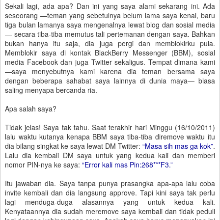
Sekali lagi, ada apa? Dan ini yang saya alami sekarang ini. Ada
seseorang —teman yang sebetulnya belum lama saya kenal, baru
tiga bulan lamanya saya mengenalnya lewat blog dan sosial media
— secara tiba-tiba memutus tali pertemanan dengan saya. Bahkan
bukan hanya itu saja, dia juga pergi dan memblokirku pula.
Memblokir saya di kontak BlackBerry Messenger (BBM), sosial
media Facebook dan juga Twitter sekaligus. Tempat dimana kami
—saya menyebutnya kami karena dia teman bersama saya
dengan beberapa sahabat saya lainnya di dunia maya— biasa
saling menyapa bercanda ria.
Apa salah saya?
Tidak jelas! Saya tak tahu. Saat terakhir hari Minggu (16/10/2011)
lalu waktu kutanya kenapa BBM saya tiba-tiba diremove waktu itu
dia bilang singkat ke saya lewat DM Twitter:
“Masa sih mas ga kok”
.
Lalu dia kembali DM saya untuk yang kedua kali dan memberi
nomor PIN-nya ke saya:
“Error kali mas Pin:268***F3.”
Itu jawaban dia. Saya tanpa punya prasangka apa-apa lalu coba
invite kembali dan dia langsung approve. Tapi kini saya tak perlu
lagi menduga-duga alasannya yang untuk kedua kali.
Kenyataannya dia sudah meremove saya kembali dan tidak peduli