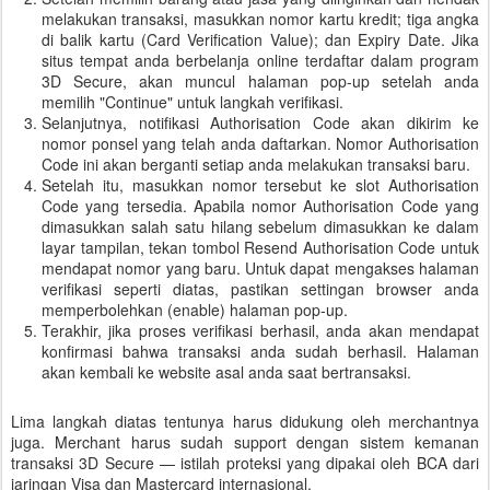
melakukan transaksi, masukkan nomor kartu kredit; tiga angka
di balik kartu (Card Verification Value); dan Expiry Date. Jika
situs tempat anda berbelanja online terdaftar dalam program
3D Secure, akan muncul halaman pop-up setelah anda
memilih "Continue" untuk langkah verifikasi.
Selanjutnya, notifikasi Authorisation Code akan dikirim ke
nomor ponsel yang telah anda daftarkan. Nomor Authorisation
Code ini akan berganti setiap anda melakukan transaksi baru.
Setelah itu, masukkan nomor tersebut ke slot Authorisation
Code yang tersedia. Apabila nomor Authorisation Code yang
dimasukkan salah satu hilang sebelum dimasukkan ke dalam
layar tampilan, tekan tombol Resend Authorisation Code untuk
mendapat nomor yang baru. Untuk dapat mengakses halaman
verifikasi seperti diatas, pastikan settingan browser anda
memperbolehkan (enable) halaman pop-up.
Terakhir, jika proses verifikasi berhasil, anda akan mendapat
konfirmasi bahwa transaksi anda sudah berhasil. Halaman
akan kembali ke website asal anda saat bertransaksi.
Lima langkah diatas tentunya harus didukung oleh merchantnya
juga. Merchant harus sudah support dengan sistem kemanan
transaksi 3D Secure — istilah proteksi yang dipakai oleh BCA dari
jaringan Visa dan Mastercard internasional.