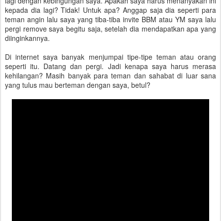
lagi dengan kebingungan saya. Apakah saya harus menanyakan ini
kepada dia lagi? Tidak! Untuk apa? Anggap saja dia seperti para
teman angin lalu saya yang tiba-tiba invite BBM atau YM saya lalu
pergi remove saya begitu saja, setelah dia mendapatkan apa yang
diinginkannya.
Di internet saya banyak menjumpai tipe-tipe teman atau orang
seperti itu. Datang dan pergi. Jadi kenapa saya harus merasa
kehilangan? Masih banyak para teman dan sahabat di luar sana
yang tulus mau berteman dengan saya, betul?