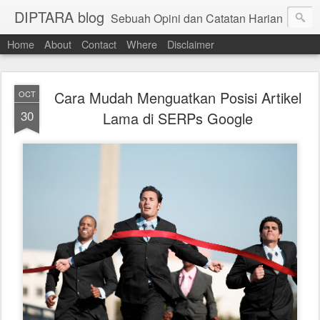
DIPTARA blog
Sebuah Opini dan Catatan Harian
Home
About
Contact
Where
Disclaimer
Cara Mudah Menguatkan Posisi Artikel
OCT
30
Lama di SERPs Google