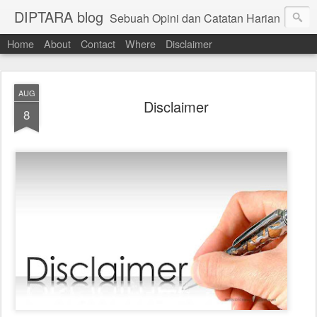
DIPTARA blog
Sebuah Opini dan Catatan Harian
Home
About
Contact
Where
Disclaimer
AUG
Disclaimer
8