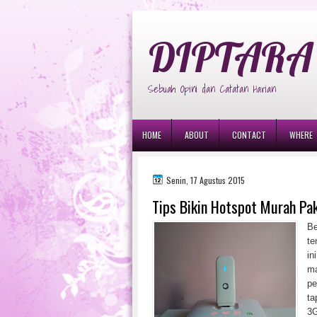
diptara
DIPTARA 
Sebuah Opini dan Catatan Harian
HOME
ABOUT
CONTACT
WHERE
Senin, 17 Agustus 2015
Tips Bikin Hotspot Murah P
Be
te
in
ma
pe
ta
3G