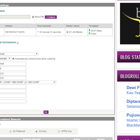
BLOG STAT
BLOGROLL
Dewi F
Kau Se
Diptar
Selama
Pujion
Islamic
Blackbe