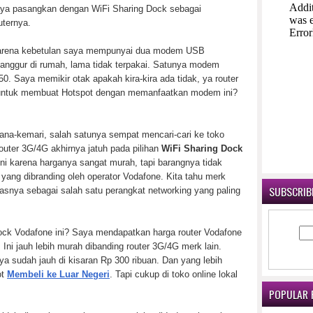
ya pasangkan dengan WiFi Sharing Dock sebagai
uternya.
rena kebetulan saya mempunyai dua modem USB
anggur di rumah, lama tidak terpakai. Satunya modem
 Saya memikir otak apakah kira-kira ada tidak, ya router
untuk membuat Hotspot dengan memanfaatkan modem ini?
ana-kemari, salah satunya sempat mencari-cari ke toko
uter 3G/4G akhirnya jatuh pada pilihan
WiFi Sharing Dock
r ini karena harganya sangat murah, tapi barangnya tidak
ang dibranding oleh operator Vodafone. Kita tahu merk
SUBSCRIBE
tasnya sebagai salah satu perangkat networking yang paling
ock Vodafone ini? Saya mendapatkan harga router Vodafone
Ini jauh lebih murah dibanding router 3G/4G merk lain.
a sudah jauh di kisaran Rp 300 ribuan. Dan yang lebih
ot
Membeli ke Luar Negeri
. Tapi cukup di toko online lokal
POPULAR 