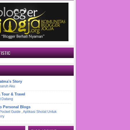
ISTIC
atma's Story
paruh Aku
a Tour & Travel
t Datang
o Personal Blogs
 Pocket Guide , Aplikasi Sholat Untuk
rry