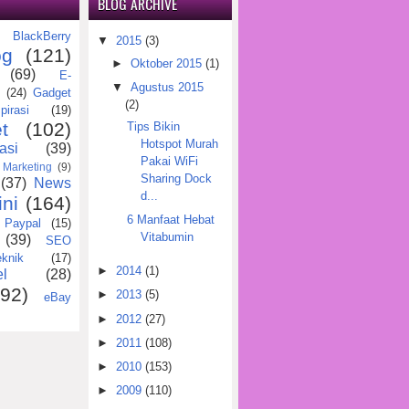
BLOG ARCHIVE
BlackBerry
)
▼
2015
(3)
og
(121)
►
Oktober 2015
(1)
(69)
E-
▼
Agustus 2015
(24)
Gadget
(2)
pirasi
(19)
t
(102)
Tips Bikin
Hotspot Murah
asi
(39)
Pakai WiFi
Marketing
(9)
Sharing Dock
(37)
News
d...
ini
(164)
6 Manfaat Hebat
Paypal
(15)
Vitabumin
(39)
SEO
eknik
(17)
►
2014
(1)
l
(28)
(92)
►
2013
(5)
eBay
►
2012
(27)
►
2011
(108)
►
2010
(153)
►
2009
(110)