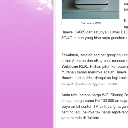
sa
ro
Ka
Vodafone WiFi
ng
Huawei K4605 dan satunya Huawei E1550.
3G/4G murah yang bisa saya gunakan 
Jawabnya, setelah sempat googling kes
online Amazon dan eBay buat mencari ro
Vodafone R101
. Pilihan jatuh ke route
murahan sebab merknya adalah Huawei y
Huawei sudah tidak diragukan lagi kuali
banyak dipakai pengguna internet.
Anda tahu berapa harga WiFi Sharing D
dengan harga cuma Rp 100.000-an saja. 
Saya ambil contoh TP-Link yang hargany
penting lagi, belinya tak harus repot-rep
yang berada di Jakarta.