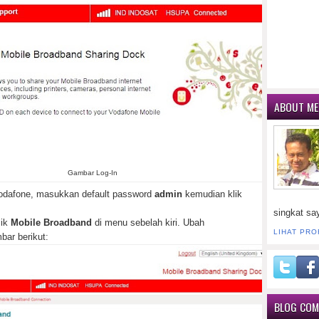
ABOUT ME
Gambar Log-In
Vodafone, masukkan default password
admin
kemudian klik
singkat sa
lik
Mobile Broadband
di menu sebelah kiri. Ubah
LIHAT PRO
bar berikut:
BLOG CO