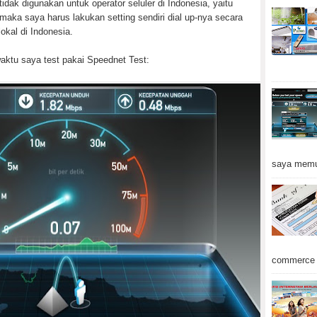
idak digunakan untuk operator seluler di Indonesia, yaitu
maka saya harus lakukan setting sendiri dial up-nya secara
kal di Indonesia.
ktu saya test pakai Speednet Test:
saya memu
commerce d