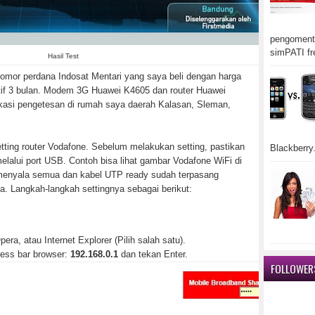
pengomenta
simPATI fr
Hasil Test
mor perdana Indosat Mentari yang saya beli dengan harga
tif 3 bulan. Modem 3G Huawei K4605 dan router Huawei
kasi pengetesan di rumah saya daerah Kalasan, Sleman,
etting router Vodafone. Sebelum melakukan setting, pastikan
Blackberry.
lalui port USB. Contoh bisa lihat gambar Vodafone WiFi di
 menyala semua dan kabel UTP ready sudah terpasang
a. Langkah-langkah settingnya sebagai berikut:
ra, atau Internet Explorer (Pilih salah satu).
ress bar browser:
192.168.0.1
dan tekan Enter.
FOLLOWER