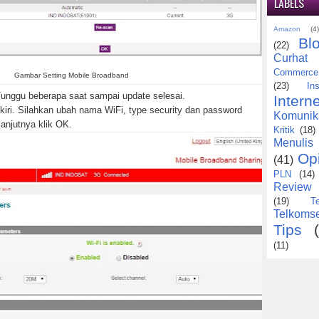
LABELS
Amazon
(4
Bl
(22)
Curhat
Commerce
Gambar Setting Mobile Broadband
(23)
Ins
 Tunggu beberapa saat sampai update selesai.
Interne
kiri. Silahkan ubah nama WiFi, type security dan password
Komunik
anjutnya klik OK.
Kritik
(18)
Menulis
Op
(41)
PLN
(14)
Review
(19)
T
Telkomse
Tips
(11)