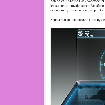
Karena WiFi Sharing Dock Vodafone ini t
khusus untuk provider seluler Vodafone 
manual menyesuaikan dengan operator lo
Berikut adalah penampakan speednya wa