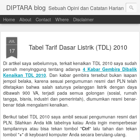
DIPTARA blog
Sebuah Opini dan Catatan Harian
Home
About
Contact
Where
Disclaimer
JUL
Tabel Tarif Dasar Listrik (TDL) 2010
17
Di artikel saya sebelumnya, terkait kenaikan TDL 2010 saya sudah
pernah menyinggung tentang adanya
4 Kabar Gembira Dibalik
Kenaikan TDL 2010
. Dan kabar gembira tersebut bukan isapan
jempol belaka, karena sesuai pengumuman resmi dari PLN telah
ditetapkan bahwa salah satunya pelanggan listrik dengan daya
dibawah 900 VA, terjadi pada semua golongan (sosial, rumah
tangga, bisnis, industri dan pemerintah), diumumkan resmi benar-
benar tidak mengalami kenaikan.
Berikut tabel TDL 2010 saya ambil sesuai pengumunan resmi dari
PLN. Silahkan Anda klik tabelnya kalau Anda ingin memperbesar
tampilannya atau bisa tekan tombol "
Ctrl
" lalu tahan dan tekan
tombol "
+
" di keyboard komputer Anda secara berulang-ulang.