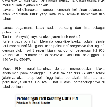
daya 450 VA dari calon pelanggan menjadi landasan utama PLN
meluncurkan layanan Menyala.
Layanan ini diharapkan mampu memenuhi keinginan pelanggan
akan kebutuhan listrik yang kata PLN semakin meningkat tiap
tahun
Lantas bagaimana kalau sudut pandang dari kita sebagai
pelanggan?
Tarif ini (Menyala) saya katakan justru lebih mahal?
Karena pada pola Tarif Menyala yang diberlakukan adalah single
tarif seperti tarif Multiguna, tidak pakai tarif progresive (bertingkat)
dengan Blok 1 s/d 3 seperti biasanya, Contoh pelanggan R1 900
VA tarifnya PLN mematok Rp 720/KWH. Dan untuk pelanggan R1
450 VA Rp 650/KWH
Meski PLN mengimbanginya dengan membebaskan biaya
abonemen pada pelanggan R1 450 VA dan 900 VA akan tetapi
jatuhnya akan tetap lebih tinggi kalau pemakaian kita rata-rata
perbulannya diatas 155 KWH.Lihat ilustrasi perbandingannya di
tabel berikut ini