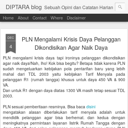
DIPTARA blog
Sebuah Opini dan Catatan Harian
Home
About
Contact
Where
Disclaimer
PLN Mengalami Krisis Daya Pelanggan
DEC
4
Dikondisikan Agar Naik Daya
PLN mengalami krisis daya tapi ironinya pelanggan dikondisikan
agar naik daya!Nah, lho! Kok bisa begitu? Betapa tidak karena PLN
sudah mengeluarkan kebijakan pola pentarifan baru yang lebih
mahal dari TDL 2003 yaitu kebijakan Tarif Menyala pada
pelanggan R1 (rumah tangga) khusus untuk daya 450 VA & 900
VA.
Dan untuk R1 dengan daya diatas 1300 VA masih tetap sesuai TDL
2003.
PLN sesuai pemberitaan resminya. Bisa baca
disini
mengatakan alasan diberlakukan tarif menyala adalah untuk
mendidik pelanggan agar bisa berhemat. dan kedua dengan
meningkatnya permintaan layanan listrik Rumah Tangga dengan