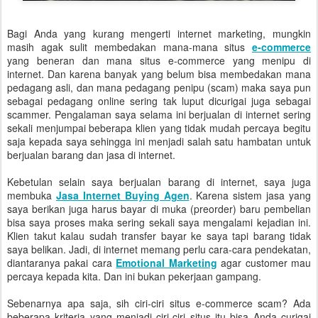
Bagi Anda yang kurang mengerti internet marketing, mungkin
masih agak sulit membedakan mana-mana situs
e-commerce
yang beneran dan mana situs e-commerce yang menipu di
internet. Dan karena banyak yang belum bisa membedakan mana
pedagang asli, dan mana pedagang penipu (scam) maka saya pun
sebagai pedagang online sering tak luput dicurigai juga sebagai
scammer. Pengalaman saya selama ini berjualan di internet sering
sekali menjumpai beberapa klien yang tidak mudah percaya begitu
saja kepada saya sehingga ini menjadi salah satu hambatan untuk
berjualan barang dan jasa di internet.
Kebetulan selain saya berjualan barang di internet, saya juga
membuka
Jasa Internet Buying Agen
. Karena sistem jasa yang
saya berikan juga harus bayar di muka (preorder) baru pembelian
bisa saya proses maka sering sekali saya mengalami kejadian ini.
Klien takut kalau sudah transfer bayar ke saya tapi barang tidak
saya belikan. Jadi, di internet memang perlu cara-cara pendekatan,
diantaranya pakai cara
Emotional Marketing
agar customer mau
percaya kepada kita. Dan ini bukan pekerjaan gampang.
Sebenarnya apa saja, sih ciri-ciri situs e-commerce scam? Ada
beberapa kriteria yang menjadi ciri-ciri situs itu bisa Anda curigai