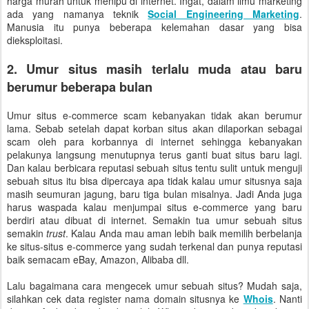
harga murah untuk menipu di internet. Ingat, dalam ilmu marketing
ada yang namanya teknik
Social Engineering Marketing
.
Manusia itu punya beberapa kelemahan dasar yang bisa
dieksploitasi.
2. Umur situs masih terlalu muda atau baru
berumur beberapa bulan
Umur situs e-commerce scam kebanyakan tidak akan berumur
lama. Sebab setelah dapat korban situs akan dilaporkan sebagai
scam oleh para korbannya di internet sehingga kebanyakan
pelakunya langsung menutupnya terus ganti buat situs baru lagi.
Dan kalau berbicara reputasi sebuah situs tentu sulit untuk menguji
sebuah situs itu bisa dipercaya apa tidak kalau umur situsnya saja
masih seumuran jagung, baru tiga bulan misalnya. Jadi Anda juga
harus waspada kalau menjumpai situs e-commerce yang baru
berdiri atau dibuat di internet. Semakin tua umur sebuah situs
semakin
trust
. Kalau Anda mau aman lebih baik memilih berbelanja
ke situs-situs e-commerce yang sudah terkenal dan punya reputasi
baik semacam eBay, Amazon, Alibaba dll.
Lalu bagaimana cara mengecek umur sebuah situs? Mudah saja,
silahkan cek data register nama domain situsnya ke
Whois
. Nanti