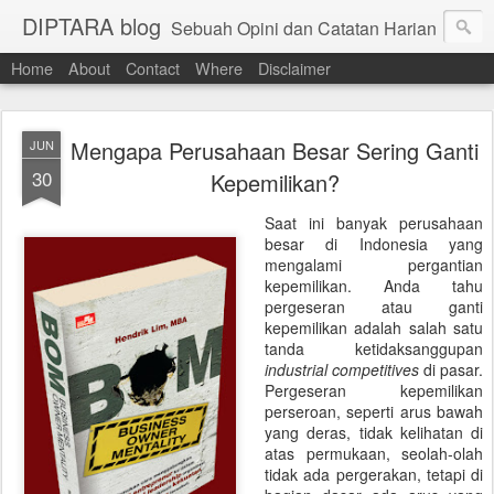
DIPTARA blog
Sebuah Opini dan Catatan Harian
Home
About
Contact
Where
Disclaimer
Mengapa Perusahaan Besar Sering Ganti
JUN
30
Kepemilikan?
Saat ini banyak perusahaan
besar di Indonesia yang
mengalami pergantian
kepemilikan. Anda tahu
pergeseran atau ganti
kepemilikan adalah salah satu
tanda ketidaksanggupan
industrial competitives
di pasar.
Pergeseran kepemilikan
perseroan, seperti arus bawah
yang deras, tidak kelihatan di
atas permukaan, seolah-olah
tidak ada pergerakan, tetapi di