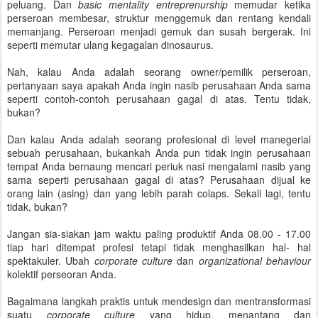
peluang. Dan
basic mentality entreprenurship
memudar ketika
perseroan membesar, struktur menggemuk dan rentang kendali
memanjang. Perseroan menjadi gemuk dan susah bergerak. Ini
seperti memutar ulang kegagalan dinosaurus.
Nah, kalau Anda adalah seorang owner/pemilik perseroan,
pertanyaan saya apakah Anda ingin nasib perusahaan Anda sama
seperti contoh-contoh perusahaan gagal di atas. Tentu tidak,
bukan?
Dan kalau Anda adalah seorang profesional di level manegerial
sebuah perusahaan, bukankah Anda pun tidak ingin perusahaan
tempat Anda bernaung mencari periuk nasi mengalami nasib yang
sama seperti perusahaan gagal di atas? Perusahaan dijual ke
orang lain (asing) dan yang lebih parah colaps. Sekali lagi, tentu
tidak, bukan?
Jangan sia-siakan jam waktu paling produktif Anda 08.00 - 17.00
tiap hari ditempat profesi tetapi tidak menghasilkan hal- hal
spektakuler. Ubah
corporate culture
dan
organizational behaviour
kolektif perseoran Anda.
Bagaimana langkah praktis untuk mendesign dan mentransformasi
suatu
corporate culture
yang hidup, menantang dan