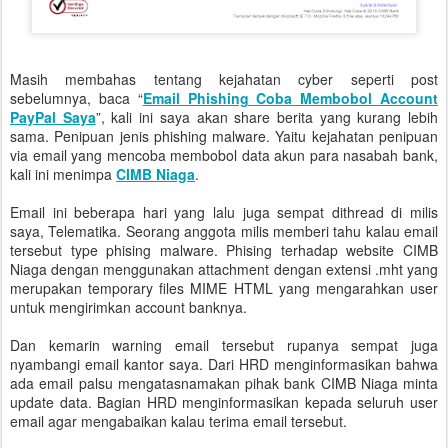
Masih membahas tentang kejahatan cyber seperti post
sebelumnya, baca “
Email Phishing Coba Membobol Account
PayPal Saya
”, kali ini saya akan share berita yang kurang lebih
sama. Penipuan jenis phishing malware. Yaitu kejahatan penipuan
via email yang mencoba membobol data akun para nasabah bank,
kali ini menimpa
CIMB Niaga
.
Email ini beberapa hari yang lalu juga sempat dithread di milis
saya, Telematika. Seorang anggota milis memberi tahu kalau email
tersebut type phising malware. Phising terhadap website CIMB
Niaga dengan menggunakan attachment dengan extensi .mht yang
merupakan temporary files MIME HTML yang mengarahkan user
untuk mengirimkan account banknya.
Dan kemarin warning email tersebut rupanya sempat juga
nyambangi email kantor saya. Dari HRD menginformasikan bahwa
ada email palsu mengatasnamakan pihak bank CIMB Niaga minta
update data. Bagian HRD menginformasikan kepada seluruh user
email agar mengabaikan kalau terima email tersebut.