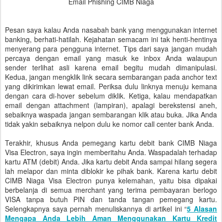
Email Phishing CIMB Niaga
Pesan saya kalau Anda nasabah bank yang menggunakan internet
banking, berhati-hatilah. Kejahatan semacam ini tak henti-hentinya
menyerang para pengguna internet. Tips dari saya jangan mudah
percaya dengan email yang masuk ke inbox Anda walaupun
sender terlihat asli karena email begitu mudah dimanipulasi.
Kedua, jangan mengklik link secara sembarangan pada anchor text
yang dikirimkan lewat email. Periksa dulu linknya menuju kemana
dengan cara di-hover sebelum diklik. Ketiga, kalau mendapatkan
email dengan attachment (lampiran), apalagi berekstensi aneh,
sebaiknya waspada jangan sembarangan klik atau buka. Jika Anda
tidak yakin sebaiknya nelpon dulu ke nomor call center bank Anda.
Terakhir, khusus Anda pemegang kartu debit bank CIMB Niaga
Visa Electron, saya ingin memberitahu Anda. Waspadalah terhadap
kartu ATM (debit) Anda. Jika kartu debit Anda sampai hilang segera
lah melapor dan minta diblokir ke pihak bank. Karena kartu debit
CIMB Niaga Visa Electron punya kelemahan, yaitu bisa dipakai
berbelanja di semua merchant yang terima pembayaran berlogo
VISA tanpa butuh PIN dan tanda tangan pemegang kartu.
Selengkapnya saya pernah menuliskannya di artikel ini “
5 Alasan
Mengapa Anda Lebih Aman Menggunakan Kartu Kredit