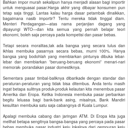
Bahkan impor murah sekalipun hanya menjadi alasan bagi importir
untuk menguasai pasar.Harga akhir yang dibayar konsumen pun
tetap saja tinggi. Lantas kalau harga dasar petambak dinaikkan,
bagaimana nasib importir? Tentu mereka tidak tinggal diam.
Menteri Perdagangan—atas nama perjanjian dagang yang
dipayungi WTO—dan kita semua yang pernah belajar teori
ekonomi, boleh saja percaya pada kompetisi dan pasar bebas.
Tetapi secara moralitas,tak ada bangsa yang secara tulus dan
ikhlas membuka pasarnya secara bebas, murni 100%. Hanya
bangsa yang bodohlah yang membiarkan pintunya dibuka lebar-
lebar dan membiarkan ”beruang-beruang ekonomi” menari-nari
memorak- porandakan pasar domestiknya.
Sementara pasar timbal-baliknya dibarikade dengan standar dan
peraturan-peraturan yang tidak bisa ditembus. Anda tentu masih
ingat betapa sulitnya produk-produk kelautan kita menembus pasar
Amerika dan Eropa. Ketika Indonesia membuka pasar perbankan
begitu leluasa bagi bank-bank asing, misalnya, Bank Mandiri
kesulitan membuka satu saja cabangnya di Kuala Lumpur.
Apalagi membuka cabang dan jaringan ATM. Di Eropa kita juga
melihat betapa sengitnya bangsa-bangsa yang percaya pada pasar
bebas membuka pasar industri keju lokalnya dari gempuran keju