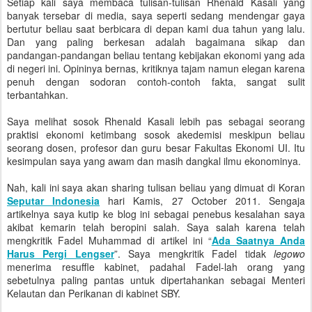
Setiap kali saya membaca tulisan-tulisan Rhenald Kasali yang
banyak tersebar di media, saya seperti sedang mendengar gaya
bertutur beliau saat berbicara di depan kami dua tahun yang lalu.
Dan yang paling berkesan adalah bagaimana sikap dan
pandangan-pandangan beliau tentang kebijakan ekonomi yang ada
di negeri ini. Opininya bernas, kritiknya tajam namun elegan karena
penuh dengan sodoran contoh-contoh fakta, sangat sulit
terbantahkan.
Saya melihat sosok Rhenald Kasali lebih pas sebagai seorang
praktisi ekonomi ketimbang sosok akedemisi meskipun beliau
seorang dosen, profesor dan guru besar Fakultas Ekonomi UI. Itu
kesimpulan saya yang awam dan masih dangkal ilmu ekonominya.
Nah, kali ini saya akan sharing tulisan beliau yang dimuat di Koran
Seputar Indonesia
hari Kamis, 27 October 2011. Sengaja
artikelnya saya kutip ke blog ini sebagai penebus kesalahan saya
akibat kemarin telah beropini salah. Saya salah karena telah
mengkritik Fadel Muhammad di artikel ini “
Ada Saatnya Anda
Harus Pergi Lengser
”. Saya mengkritik Fadel tidak
legowo
menerima resuffle kabinet, padahal Fadel-lah orang yang
sebetulnya paling pantas untuk dipertahankan sebagai Menteri
Kelautan dan Perikanan di kabinet SBY.