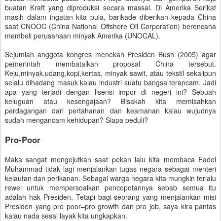
buatan Kraft yang diproduksi secara massal. Di Amerika Serikat
masih dalam ingatan kita pula, barikade diberikan kepada China
saat CNOOC (China National Offshore Oil Corporation) berencana
membeli perusahaan minyak Amerika (UNOCAL).
Sejumlah anggota kongres menekan Presiden Bush (2005) agar
pemerintah membatalkan proposal China tersebut.
Keju,minyak,udang,kopi,kertas, minyak sawit, atau tekstil sekalipun
selalu dihadang masuk kalau industri suatu bangsa terancam. Jadi
apa yang terjadi dengan lisensi impor di negeri ini? Sebuah
keluguan atau kesengajaan? Bisakah kita memisahkan
perdagangan dari pertahanan dan keamanan kalau wujudnya
sudah mengancam kehidupan? Siapa peduli?
Pro-Poor
Maka sangat mengejutkan saat pekan lalu kita membaca Fadel
Muhammad tidak lagi menjalankan tugas negara sebagai menteri
kelautan dan perikanan. Sebagai warga negara kita mungkin terlalu
rewel untuk mempersoalkan pencopotannya sebab semua itu
adalah hak Presiden. Tetapi bagi seorang yang menjalankan misi
Presiden yang pro poor–pro growth dan pro job, saya kira pantas
kalau nada sesal layak kita ungkapkan.