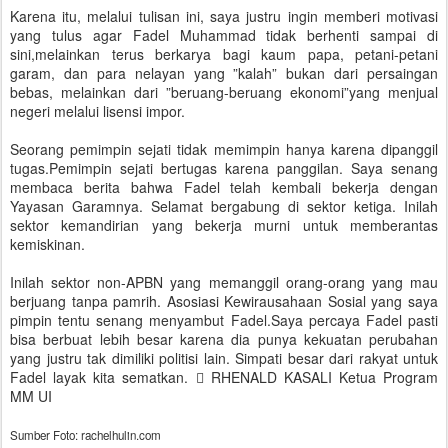
Karena itu, melalui tulisan ini, saya justru ingin memberi motivasi
yang tulus agar Fadel Muhammad tidak berhenti sampai di
sini,melainkan terus berkarya bagi kaum papa, petani-petani
garam, dan para nelayan yang ”kalah” bukan dari persaingan
bebas, melainkan dari ”beruang-beruang ekonomi”yang menjual
negeri melalui lisensi impor.
Seorang pemimpin sejati tidak memimpin hanya karena dipanggil
tugas.Pemimpin sejati bertugas karena panggilan. Saya senang
membaca berita bahwa Fadel telah kembali bekerja dengan
Yayasan Garamnya. Selamat bergabung di sektor ketiga. Inilah
sektor kemandirian yang bekerja murni untuk memberantas
kemiskinan.
Inilah sektor non-APBN yang memanggil orang-orang yang mau
berjuang tanpa pamrih. Asosiasi Kewirausahaan Sosial yang saya
pimpin tentu senang menyambut Fadel.Saya percaya Fadel pasti
bisa berbuat lebih besar karena dia punya kekuatan perubahan
yang justru tak dimiliki politisi lain. Simpati besar dari rakyat untuk
Fadel layak kita sematkan.  RHENALD KASALI Ketua Program
MM UI
Sumber Foto: rachelhulin.com