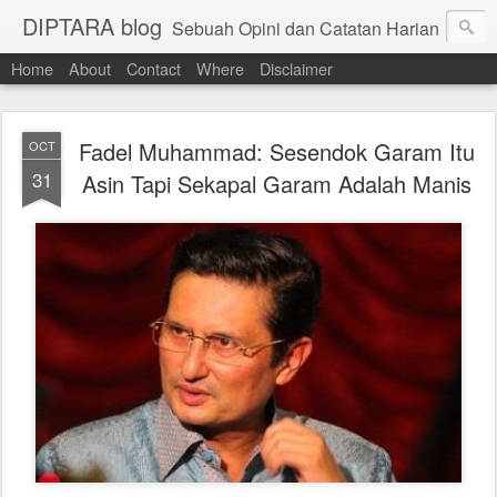
DIPTARA blog
Sebuah Opini dan Catatan Harian
Home
About
Contact
Where
Disclaimer
Fadel Muhammad: Sesendok Garam Itu
OCT
31
Asin Tapi Sekapal Garam Adalah Manis