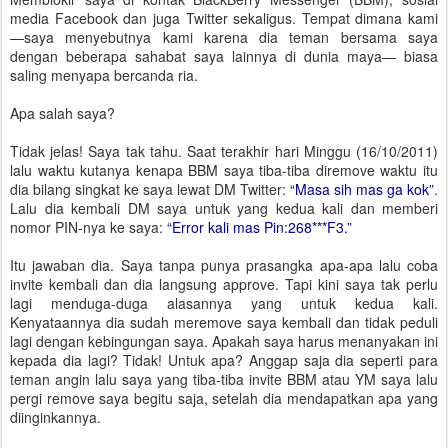
media Facebook dan juga Twitter sekaligus. Tempat dimana kami
—saya menyebutnya kami karena dia teman bersama saya
dengan beberapa sahabat saya lainnya di dunia maya— biasa
saling menyapa bercanda ria.
Apa salah saya?
Tidak jelas! Saya tak tahu. Saat terakhir hari Minggu (16/10/2011)
lalu waktu kutanya kenapa BBM saya tiba-tiba diremove waktu itu
dia bilang singkat ke saya lewat DM Twitter:
“Masa sih mas ga kok”
.
Lalu dia kembali DM saya untuk yang kedua kali dan memberi
nomor PIN-nya ke saya:
“Error kali mas Pin:268***F3.”
Itu jawaban dia. Saya tanpa punya prasangka apa-apa lalu coba
invite kembali dan dia langsung approve. Tapi kini saya tak perlu
lagi menduga-duga alasannya yang untuk kedua kali.
Kenyataannya dia sudah meremove saya kembali dan tidak peduli
lagi dengan kebingungan saya. Apakah saya harus menanyakan ini
kepada dia lagi? Tidak! Untuk apa? Anggap saja dia seperti para
teman angin lalu saya yang tiba-tiba invite BBM atau YM saya lalu
pergi remove saya begitu saja, setelah dia mendapatkan apa yang
diinginkannya.