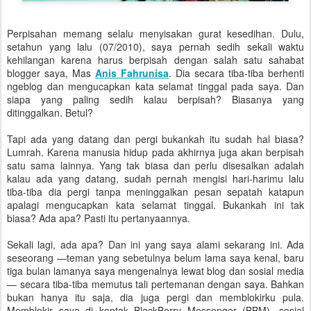
Perpisahan memang selalu menyisakan gurat kesedihan. Dulu,
setahun yang lalu (07/2010), saya pernah sedih sekali waktu
kehilangan karena harus berpisah dengan salah satu sahabat
blogger saya, Mas
Anis Fahrunisa
. Dia secara tiba-tiba berhenti
ngeblog dan mengucapkan kata selamat tinggal pada saya. Dan
siapa yang paling sedih kalau berpisah? Biasanya yang
ditinggalkan. Betul?
Tapi ada yang datang dan pergi bukankah itu sudah hal biasa?
Lumrah. Karena manusia hidup pada akhirnya juga akan berpisah
satu sama lainnya. Yang tak biasa dan perlu disesalkan adalah
kalau ada yang datang, sudah pernah mengisi hari-harimu lalu
tiba-tiba dia pergi tanpa meninggalkan pesan sepatah katapun
apalagi mengucapkan kata selamat tinggal. Bukankah ini tak
biasa? Ada apa? Pasti itu pertanyaannya.
Sekali lagi, ada apa? Dan ini yang saya alami sekarang ini. Ada
seseorang —teman yang sebetulnya belum lama saya kenal, baru
tiga bulan lamanya saya mengenalnya lewat blog dan sosial media
— secara tiba-tiba memutus tali pertemanan dengan saya. Bahkan
bukan hanya itu saja, dia juga pergi dan memblokirku pula.
Memblokir saya di kontak BlackBerry Messenger (BBM), sosial