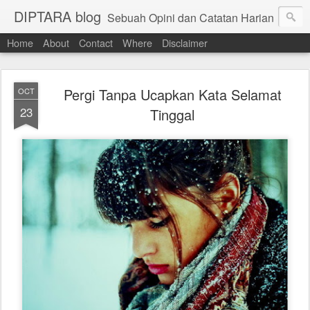
DIPTARA blog
Sebuah Opini dan Catatan Harian
Home
About
Contact
Where
Disclaimer
Pergi Tanpa Ucapkan Kata Selamat
OCT
23
Tinggal