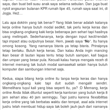
saya, dan buat beli susu anak saya selama sebulan. Dan juga buat
nyicil angsuran bulanan KPR rumah tipe 45, rumah saya saat ini, di
Jogja. He2…
Lalu apa doktrin yang tak benar? Yang tidak benar adalah katanya
kerja online hanya butuh modal sedikit, tak perlu kerja keras dan
bisa ongkang-ongkang kaki kerja beberapa jam sehari tapi hasilnya
uang melimpah. Sederhananya, kerja dengan input kecil/rendah
tapi
impac
t atau outputnya besar. Hem, jawab saya “
No
”. Itu hanya
omong kosong. Yang namanya bisnis ya tetap bisnis. Prinsipnya
tetap berlaku. Butuh kerja keras. Dan kalau Anda ingin mancing
ikan besar di lautan lepas tentu tetap butuh sampan, kail bagus
dan umpan yang besar pula. Kecuali kalau hanya mengais receh di
internet memang tak butuh modal samasekali selain hanya butuh
komputer dan sambungan internet saja.
Kedua, siapa bilang kerja online itu tanpa kerja keras dan hanya
ongkang-ongkang kaki tapi duit sudah mengalir sendiri.
Memelihara tuyul kali yang bisa seperti itu, ya? :D Memang, kerja
online Anda tidak dituntut seperti kerja kantoran yang butuh kerja 8
jam sehari atau 40 jam seminggu. Tapi justru karena flexsibilitas
kerja online yang tak berbatas waktu dan tempat, asal ada internet
justru telah membuat hidup saya tak boleh jauh-jauh dari namanya