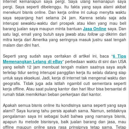
internet kemanapun saya pergi. Saya ulang kemanapun saya
pergi. Saya seperti dibelenggu. Itu fakta yang saya alami akibat
menekuni bisnis online. Dan kerja online ini cukup menyita waktu
saya sepanjang hari selama 24 jam. Karena selalu saja ada
interupsi sewaktu-waktu dari prospek atau klien yang mau beli
barang jualan saya maupun minta bantuan
Jasa Online
saya. Dan
satu lagi, email yang butuh saya jawab atau
follow up
dikirim dari
mitra kerja dari Amerika yang seringnya masuk justru saat tengah
malam dan dini hari.
Seperti yang sudah saya ceritakan di artikel ini, baca “
6 Tips
Memenangkan Lelang di eBay
” perbedaan waktu di sini dan USA
yang selisih 12 jam membuat tengah malam saatnya saya asyik
terlelap tidur sering interupsi panggilan kerja itu selalu datang siap
untuk saya eksekusi. Jadi, kerja di internet tak mengenal waktu dan
geografis. Tidak juga ada istilah ngambil cuti sementara seperti
kerja offline. Atau saat pulang kantor dan hari libur bisa bersantai di
rumah tidak memikirkan beban perkerjaan dari kantor.
Apakah semua bisnis online itu kondisinya sama seperti yang saya
alami? Saya kurang tahu persis apakah sama. Namun, setidaknya
pengalaman saya ini sebagai bukti bahwa yang namanya bisnis,
apapun itu metode bisnisnya, baik jualan barang dan jasa, mau
offline maupun online saya rasa prinsipnya tetap sama. Tetap