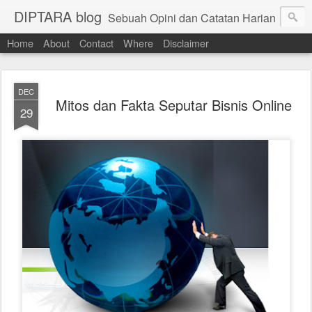
DIPTARA blog
Sebuah Opini dan Catatan Harian
Home
About
Contact
Where
Disclaimer
DEC
Mitos dan Fakta Seputar Bisnis Online
29