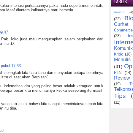
LABELS
 kalau intonasi perkataannya pakai nada seperti memerintah,
ata Maaf diantara kalimatnya baru berbeda.
Amazon
(4
Bl
(22)
Curhat
Commerce
09.47
(23)
Ins
, Pak Joko juga mau mengucapkan salam perpisahan dari
Interne
n itu :D.
Komunik
Kritik
(18)
Menulis
Op
 pukul 17.33
(41)
ah seringkali kita baru tahu dan menyadari betapa berartinya
PLN
(14)
ustru di saat akan Berpisah"
Review
(19)
T
u kelemahan kita yang paling besar adalah keraguan untuk
Telkomse
erapa besar kita mencintainya ketika seseorang itu masih
Tips
(11)
yang kita cintai bahwa kita sangat mencintainya sebab kita
n itu tiba.
58