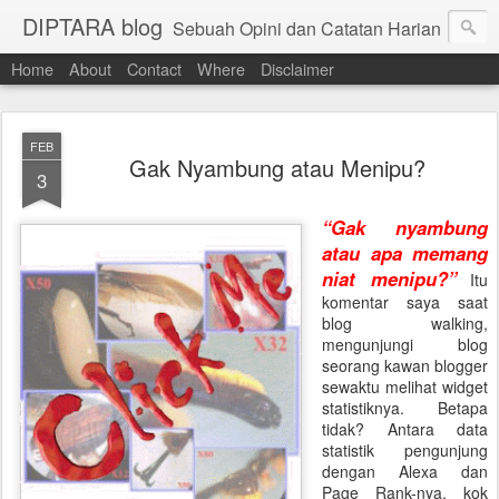
DIPTARA blog
Sebuah Opini dan Catatan Harian
Home
About
Contact
Where
Disclaimer
FEB
Gak Nyambung atau Menipu?
3
“Gak nyambung
atau apa memang
niat menipu?”
Itu
komentar saya saat
blog walking,
mengunjungi blog
seorang kawan blogger
sewaktu melihat widget
statistiknya. Betapa
tidak? Antara data
statistik pengunjung
dengan Alexa dan
Page Rank-nya, kok