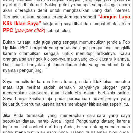
nyari duit di internet. Saking getolnya sampai-sampai segala cara
akan diterapkan demi untuk menghasilkan uang dari internet.
“Jangan Lupa
Termasuk ajakan secara terang-terangan seperti
Klik Iklan Saya”
tak jarang saya lihat dan jumpai di atas iklan
PPC
(
pay-per click
)
sebuah blog.
Bukan itu saja, ada juga yang sengaja memunculkan jendela Pop
Up iklan PPC bergerak yang berusaha agar pengunjung mengklik
karena ditampilkan sengaja untuk menutupi artikelnya. Kalau
orangnya salah ngeklik close-nya maka yang ke-klik justru iklannya.
Dan masih banyak lagi tipuan-tipuan lain yang membuat tidak
nyaman pengunjung.
Saya menulis ini karena terus terang, sudah tidak bisa menutup
mata lagi melihat sudah semakin banyaknya blogger yang
menerapkan cara-cara, maaf tidak etis dalam berbisnis online.
Saya hanya kasihan aja pada perusahaan advertisernya yang
keluar duit percuma karena harus membayar klik sia-sia seperti itu.
Jika Anda termasuk yang menerapkan cara-cara yang saya
sebutkan diatas, harap Anda ingat! Pengunjung datang karena
ingin melihat content dari blog Anda, bukan datang semata-mata
untuk menikmati iklan yang Anda pasang di halaman blog Anda.