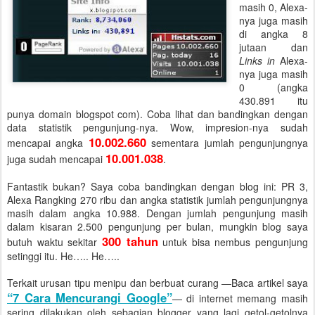
masih 0, Alexa-
nya juga masih
di angka 8
jutaan dan
Links in
Alexa-
nya juga masih
0 (angka
430.891 itu
punya domain blogspot com). Coba lihat dan bandingkan dengan
data statistik pengunjung-nya. Wow, impresion-nya sudah
10.002.660
mencapai angka
sementara jumlah pengunjungnya
10.001.038
juga sudah mencapai
.
Fantastik bukan? Saya coba bandingkan dengan blog ini: PR 3,
Alexa Rangking 270 ribu dan angka statistik jumlah pengunjungnya
masih dalam angka 10.988. Dengan jumlah pengunjung masih
dalam kisaran 2.500 pengunjung per bulan, mungkin blog saya
300 tahun
butuh waktu sekitar
untuk bisa nembus pengunjung
setinggi itu. He….. He…..
Terkait urusan tipu menipu dan berbuat curang —Baca artikel saya
“7 Cara Mencurangi Google”
— di internet memang masih
sering dilakukan oleh sebagian blogger yang lagi getol-getolnya