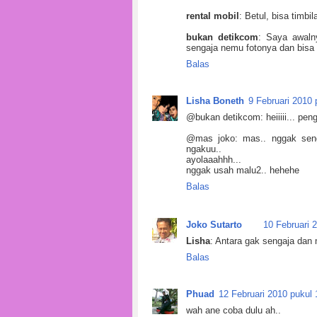
rental mobil
: Betul, bisa timbil
bukan detikcom
: Saya awaln
sengaja nemu fotonya dan bisa 
Balas
Lisha Boneth
9 Februari 2010 
@bukan detikcom: heiiiii... pe
@mas joko: mas.. nggak seng
ngakuu..
ayolaaahhh...
nggak usah malu2.. hehehe
Balas
Joko Sutarto
10 Februari 
Lisha
: Antara gak sengaja dan
Balas
Phuad
12 Februari 2010 pukul 
wah ane coba dulu ah..