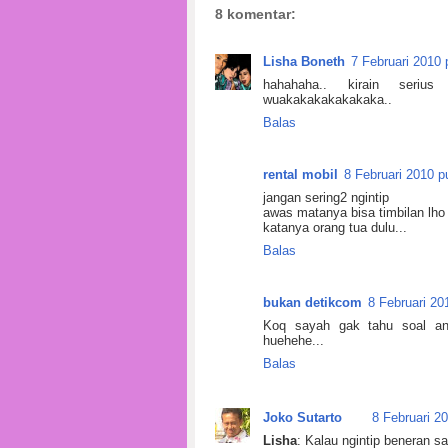
8 komentar:
Lisha Boneth
7 Februari 2010 
hahahaha.. kirain seriu
wuakakakakakakaka..
Balas
rental mobil
8 Februari 2010 p
jangan sering2 ngintip
awas matanya bisa timbilan lho
katanya orang tua dulu...
Balas
bukan detikcom
8 Februari 20
Koq sayah gak tahu soal any
huehehe...
Balas
Joko Sutarto
8 Februari 2
Lisha
: Kalau ngintip beneran sa