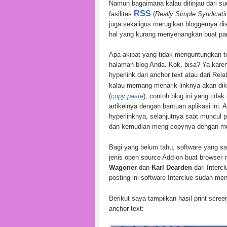
Namun bagaimana kalau ditinjau dari sudu
RSS
fasilitas
(
Really Simple Syndicati
juga sekaligus merugikan bloggernya dis
hal yang kurang menyenangkan buat par
Apa akibat yang tidak menguntungkan t
halaman blog Anda. Kok, bisa? Ya kare
hyperlink dari anchor text atau dari Rela
kalau memang menarik linknya akan dikl
(
copy paste
), contoh blog ini yang tida
artikelnya dengan bantuan aplikasi ini.
hyperlinknya, selanjutnya saat muncul p
dan kemudian meng-copynya dengan m
Bagi yang belum tahu, software yang 
jenis open source Add-on buat browser
Wagoner
dan
Karl Dearden
dari Interc
posting ini software Interclue sudah men
Berikut saya tampilkan hasil print scre
anchor text: