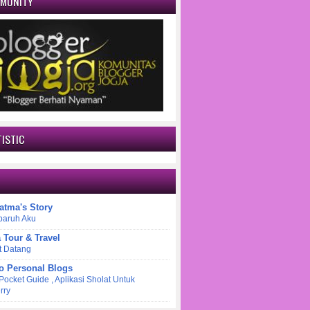
MMUNITY
ISTIC
atma's Story
paruh Aku
a Tour & Travel
t Datang
o Personal Blogs
 Pocket Guide , Aplikasi Sholat Untuk
rry