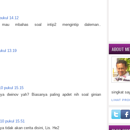
pukul 14.12
s mau mbahas soal intip2 mengintip daleman..
ABOUT ME
ukul 13.19
10 pukul 15.15
singkat sa
a dwinov yah? Biasanya paling apdet nih soal ginian
LIHAT PRO
010 pukul 15.51
ya tidak akan cerita disini, Lis. He2