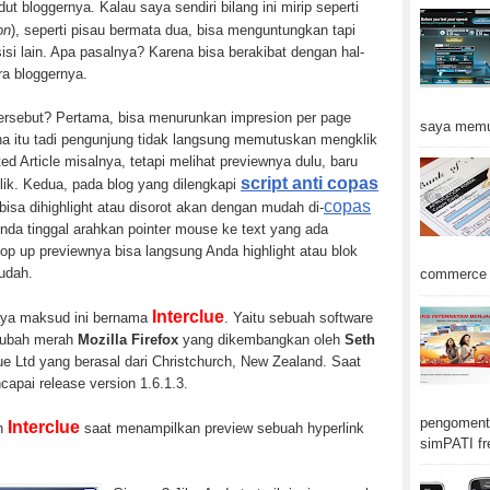
t bloggernya. Kalau saya sendiri bilang ini mirip seperti
on
)
, seperti pisau bermata dua, bisa menguntungkan tapi
isi lain. Apa pasalnya? Karena bisa berakibat dengan hal-
a bloggernya.
ersebut? Pertama, bisa menurunkan impresion per page
saya memu
na itu tadi pengunjung tidak langsung memutuskan mengklik
ted Article misalnya, tetapi melihat previewnya dulu, baru
script anti copas
ik. Kedua, pada blog yang dilengkapi
copas
k bisa dihighlight atau disorot akan dengan mudah di-
 Anda tinggal arahkan pointer mouse ke text yang ada
op up previewnya bisa langsung Anda highlight atau blok
udah.
commerce d
Interclue
saya maksud ini bernama
. Yaitu sebuah software
 rubah merah
Mozilla Firefox
yang dikembangkan oleh
Seth
lue Ltd yang berasal dari Christchurch, New Zealand. Saat
capai release version 1.6.1.3.
pengomenta
Interclue
en
saat menampilkan preview sebuah hyperlink
simPATI fr