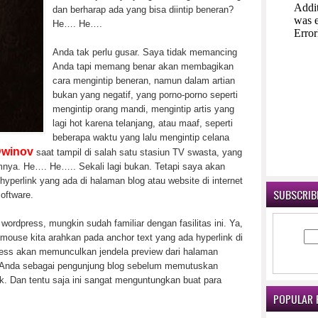
dan berharap ada yang bisa diintip beneran?
He…. He….
Anda tak perlu gusar. Saya tidak memancing
Anda tapi memang benar akan membagikan
cara mengintip beneran, namun dalam artian
bukan yang negatif, yang porno-porno seperti
mengintip orang mandi, mengintip artis yang
lagi hot karena telanjang, atau maaf, seperti
beberapa waktu yang lalu mengintip celana
Dwinov
saat tampil di salah satu stasiun TV swasta, yang
nya. He…. He….. Sekali lagi bukan. Tetapi saya akan
hyperlink yang ada di halaman blog atau website di internet
SUBSCRIBE
oftware.
ordpress, mungkin sudah familiar dengan fasilitas ini. Ya,
 mouse kita arahkan pada anchor text yang ada hyperlink di
ess akan memunculkan jendela preview dari halaman
u Anda sebagai pengunjung blog sebelum memutuskan
k. Dan tentu saja ini sangat menguntungkan buat para
POPULAR 