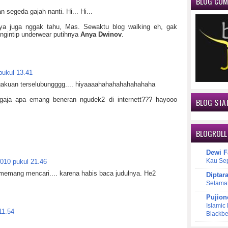
BLOG CO
an segeda gajah nanti. Hi... Hi...
ya juga nggak tahu, Mas. Sewaktu blog walking eh, gak
ngintip underwear putihnya
Anya Dwinov
.
pukul 13.41
ngakuan terselubungggg.... hiyaaaahahahahahahahaha
aja apa emang beneran ngudek2 di internett??? hayooo
BLOG STAT
BLOGROLL
Dewi F
Kau Se
2010 pukul 21.46
 memang mencari.... karena habis baca judulnya. He2
Diptar
Selama
Pujion
Islamic
11.54
Blackbe