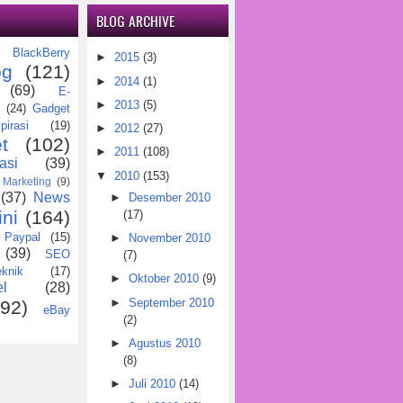
BLOG ARCHIVE
BlackBerry
)
►
2015
(3)
og
(121)
►
2014
(1)
(69)
E-
►
2013
(5)
(24)
Gadget
pirasi
(19)
►
2012
(27)
t
(102)
►
2011
(108)
asi
(39)
▼
2010
(153)
Marketing
(9)
(37)
News
►
Desember 2010
ini
(164)
(17)
Paypal
(15)
►
November 2010
(39)
SEO
(7)
eknik
(17)
►
Oktober 2010
(9)
l
(28)
►
September 2010
(92)
eBay
(2)
►
Agustus 2010
(8)
►
Juli 2010
(14)