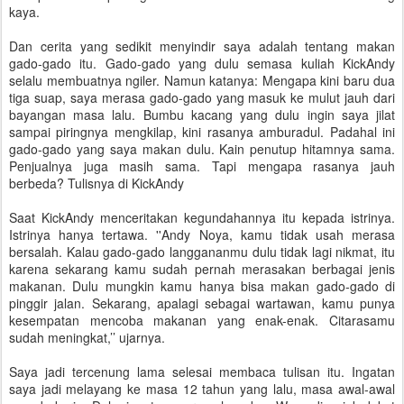
kaya.
Dan cerita yang sedikit menyindir saya adalah tentang makan
gado-gado itu. Gado-gado yang dulu semasa kuliah KickAndy
selalu membuatnya ngiler. Namun katanya: Mengapa kini baru dua
tiga suap, saya merasa gado-gado yang masuk ke mulut jauh dari
bayangan masa lalu. Bumbu kacang yang dulu ingin saya jilat
sampai piringnya mengkilap, kini rasanya amburadul. Padahal ini
gado-gado yang saya makan dulu. Kain penutup hitamnya sama.
Penjualnya juga masih sama. Tapi mengapa rasanya jauh
berbeda? Tulisnya di KickAndy
Saat KickAndy menceritakan kegundahannya itu kepada istrinya.
Istrinya hanya tertawa. ''Andy Noya, kamu tidak usah merasa
bersalah. Kalau gado-gado langgananmu dulu tidak lagi nikmat, itu
karena sekarang kamu sudah pernah merasakan berbagai jenis
makanan. Dulu mungkin kamu hanya bisa makan gado-gado di
pinggir jalan. Sekarang, apalagi sebagai wartawan, kamu punya
kesempatan mencoba makanan yang enak-enak. Citarasamu
sudah meningkat,’’ ujarnya.
Saya jadi tercenung lama selesai membaca tulisan itu. Ingatan
saya jadi melayang ke masa 12 tahun yang lalu, masa awal-awal