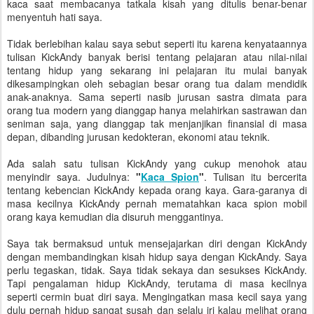
kaca saat membacanya tatkala kisah yang ditulis benar-benar
menyentuh hati saya.
Tidak berlebihan kalau saya sebut seperti itu karena kenyataannya
tulisan KickAndy banyak berisi tentang pelajaran atau nilai-nilai
tentang hidup yang sekarang ini pelajaran itu mulai banyak
dikesampingkan oleh sebagian besar orang tua dalam mendidik
anak-anaknya. Sama seperti nasib jurusan sastra dimata para
orang tua modern yang dianggap hanya melahirkan sastrawan dan
seniman saja, yang dianggap tak menjanjikan finansial di masa
depan, dibanding jurusan kedokteran, ekonomi atau teknik.
Ada salah satu tulisan KickAndy yang cukup menohok atau
menyindir saya. Judulnya:
"
Kaca Spion
"
. Tulisan itu bercerita
tentang kebencian KickAndy kepada orang kaya. Gara-garanya di
masa kecilnya KickAndy pernah mematahkan kaca spion mobil
orang kaya kemudian dia disuruh menggantinya.
Saya tak bermaksud untuk mensejajarkan diri dengan KickAndy
dengan membandingkan kisah hidup saya dengan KickAndy. Saya
perlu tegaskan, tidak. Saya tidak sekaya dan sesukses KickAndy.
Tapi pengalaman hidup KickAndy, terutama di masa kecilnya
seperti cermin buat diri saya. Mengingatkan masa kecil saya yang
dulu pernah hidup sangat susah dan selalu iri kalau melihat orang