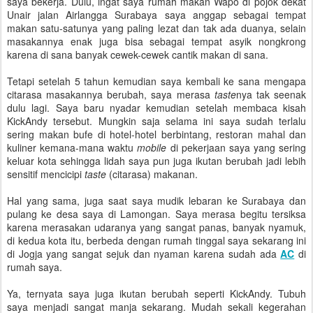
saya bekerja. Dulu, ingat saya rumah makan Wapo di pojok dekat
Unair jalan Airlangga Surabaya saya anggap sebagai tempat
makan satu-satunya yang paling lezat dan tak ada duanya, selain
masakannya enak juga bisa sebagai tempat asyik nongkrong
karena di sana banyak cewek-cewek cantik makan di sana.
Tetapi setelah 5 tahun kemudian saya kembali ke sana mengapa
citarasa masakannya berubah, saya merasa
taste
nya tak seenak
dulu lagi. Saya baru nyadar kemudian setelah membaca kisah
KickAndy tersebut. Mungkin saja selama ini saya sudah terlalu
sering makan bufe di hotel-hotel berbintang, restoran mahal dan
kuliner kemana-mana waktu
mobile
di pekerjaan saya yang sering
keluar kota sehingga lidah saya pun juga ikutan berubah jadi lebih
sensitif mencicipi
taste
(citarasa) makanan.
Hal yang sama, juga saat saya mudik lebaran ke Surabaya dan
pulang ke desa saya di Lamongan. Saya merasa begitu tersiksa
karena merasakan udaranya yang sangat panas, banyak nyamuk,
di kedua kota itu, berbeda dengan rumah tinggal saya sekarang ini
di Jogja yang sangat sejuk dan nyaman karena sudah ada
AC
di
rumah saya.
Ya, ternyata saya juga ikutan berubah seperti KickAndy. Tubuh
saya menjadi sangat manja sekarang. Mudah sekali kegerahan