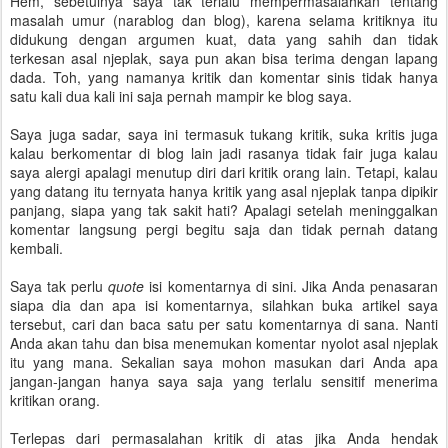
Hem, sebetulnya saya tak terlalu mempermasalahkan tentang
masalah umur (narablog dan blog), karena selama kritiknya itu
didukung dengan argumen kuat, data yang sahih dan tidak
terkesan asal njeplak, saya pun akan bisa terima dengan lapang
dada. Toh, yang namanya kritik dan komentar sinis tidak hanya
satu kali dua kali ini saja pernah mampir ke blog saya.
Saya juga sadar, saya ini termasuk tukang kritik, suka kritis juga
kalau berkomentar di blog lain jadi rasanya tidak fair juga kalau
saya alergi apalagi menutup diri dari kritik orang lain. Tetapi, kalau
yang datang itu ternyata hanya kritik yang asal njeplak tanpa dipikir
panjang, siapa yang tak sakit hati? Apalagi setelah meninggalkan
komentar langsung pergi begitu saja dan tidak pernah datang
kembali.
Saya tak perlu
quote
isi komentarnya di sini. Jika Anda penasaran
siapa dia dan apa isi komentarnya, silahkan buka artikel saya
tersebut, cari dan baca satu per satu komentarnya di sana. Nanti
Anda akan tahu dan bisa menemukan komentar nyolot asal njeplak
itu yang mana. Sekalian saya mohon masukan dari Anda apa
jangan-jangan hanya saya saja yang terlalu sensitif menerima
kritikan orang.
Terlepas dari permasalahan kritik di atas jika Anda hendak