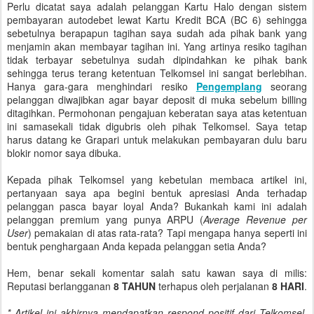
Perlu dicatat saya adalah pelanggan Kartu Halo dengan sistem
pembayaran autodebet lewat Kartu Kredit BCA (BC 6) sehingga
sebetulnya berapapun tagihan saya sudah ada pihak bank yang
menjamin akan membayar tagihan ini. Yang artinya resiko tagihan
tidak terbayar sebetulnya sudah dipindahkan ke pihak bank
sehingga terus terang ketentuan Telkomsel ini sangat berlebihan.
Hanya gara-gara menghindari resiko
Pengemplang
seorang
pelanggan diwajibkan agar bayar deposit di muka sebelum billing
ditagihkan. Permohonan pengajuan keberatan saya atas ketentuan
ini samasekali tidak digubris oleh pihak Telkomsel. Saya tetap
harus datang ke Grapari untuk melakukan pembayaran dulu baru
blokir nomor saya dibuka.
Kepada pihak Telkomsel yang kebetulan membaca artikel ini,
pertanyaan saya apa begini bentuk apresiasi Anda terhadap
pelanggan pasca bayar loyal Anda? Bukankah kami ini adalah
pelanggan premium yang punya ARPU (
Average Revenue per
User
) pemakaian di atas rata-rata? Tapi mengapa hanya seperti ini
bentuk penghargaan Anda kepada pelanggan setia Anda?
Hem, benar sekali komentar salah satu kawan saya di milis:
Reputasi berlangganan
8 TAHUN
terhapus oleh perjalanan
8 HARI
.
* Artikel ini akhirnya mendapatkan respond positif dari Telkomsel.