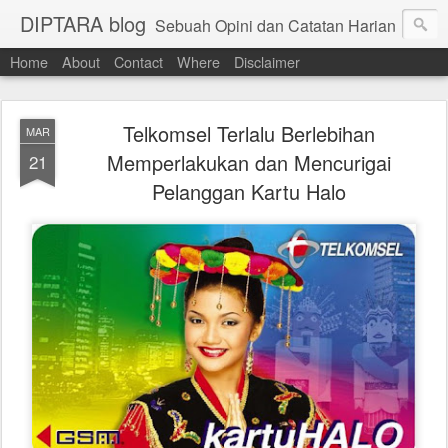
DIPTARA blog
Sebuah Opini dan Catatan Harian
Home
About
Contact
Where
Disclaimer
Telkomsel Terlalu Berlebihan
MAR
Memperlakukan dan Mencurigai
21
Pelanggan Kartu Halo