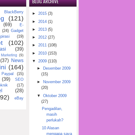
BLOG ARCHIVE
BlackBerry
)
►
2015
(3)
og
(121)
►
2014
(1)
(69)
E-
►
2013
(5)
(24)
Gadget
pirasi
(19)
►
2012
(27)
t
(102)
►
2011
(108)
asi
(39)
►
2010
(153)
Marketing
(9)
(37)
News
▼
2009
(110)
ini
(164)
►
Desember 2009
Paypal
(15)
(15)
(39)
SEO
►
November 2009
eknik
(17)
(20)
l
(28)
▼
Oktober 2009
(92)
eBay
(27)
Pengadilan,
masih
perlukah?
10 Alasan
mengapa saya