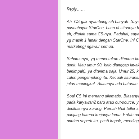
Reply……
Ah, CS gak nyambung sih banyak. Saya
pascabayar StarOne, baca di situsnya bi
eh, ditolak sama CS-nya. Padahal, saya
yg masih 1 lapak dengan StarOne. Ini C
marketing) ngawur semua.
Seharusnya, yg menentukan diterima ti
donk. Mau umur 90, kalo dianggap layak
berlimpah), ya diterima saja. Umur 25, k
calon pengemplang itu. Kecuali asuransi
jelas meningkat. Biasanya ada batasan 
Soal CS ini memang dilematis. Biasanya
pada karyawan2 baru atau out-source, 
dedikasinya kurang. Pernah lihat teller 
panjang karena kerjanya lama. Entah ad
antrian seperti itu, pasti kapok, mendin