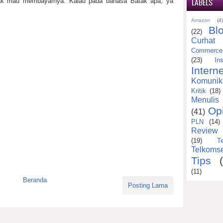
LABELS
idak mau membayarnya. Kalau pada bahasa Batak apa, ya
Amazon
(4
Bl
(22)
Curhat
Commerce
(23)
Ins
Interne
Komunik
Kritik
(18)
Menulis
Op
(41)
PLN
(14)
Review
(19)
T
Telkomse
Tips
(11)
Beranda
Posting Lama