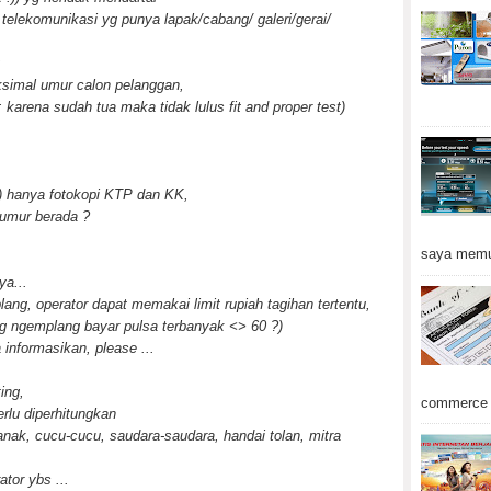
telekomunikasi yg punya lapak/cabang/ galeri/gerai/
:
simal umur calon pelanggan,
: karena sudah tua maka tidak lulus fit and proper test)
u) hanya fotokopi KTP dan KK,
umur berada ?
saya memu
a...
lang, operator dapat memakai limit rupiah tagihan tertentu,
yg ngemplang bayar pulsa terbanyak <> 60 ?)
 informasikan, please ...
ing,
commerce d
rlu diperhitungkan
nak, cucu-cucu, saudara-saudara, handai tolan, mitra
tor ybs ...