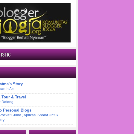
ISTIC
atma's Story
paruh Aku
a Tour & Travel
t Datang
o Personal Blogs
 Pocket Guide , Aplikasi Sholat Untuk
rry