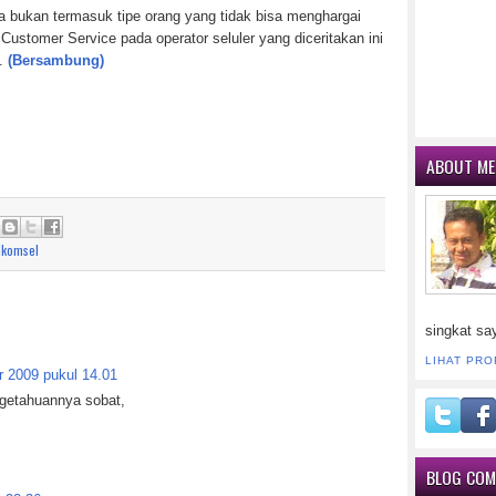
da bukan termasuk tipe orang yang tidak bisa menghargai
Customer Service pada operator seluler yang diceritakan ini
….
(Bersambung)
ABOUT ME
lkomsel
singkat sa
LIHAT PRO
r 2009 pukul 14.01
ngetahuannya sobat,
BLOG CO