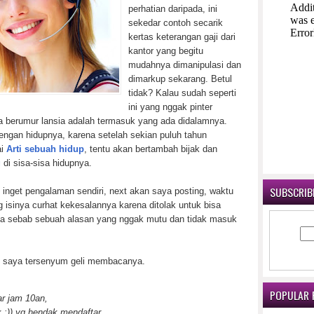
perhatian daripada, ini
sekedar contoh secarik
kertas keterangan gaji dari
kantor yang begitu
mudahnya dimanipulasi dan
dimarkup sekarang. Betul
tidak? Kalau sudah seperti
ini yang nggak pinter
a berumur lansia adalah termasuk yang ada didalamnya.
engan hidupnya, karena setelah sekian puluh tahun
ai
Arti sebuah hidup
, tentu akan bertambah bijak dan
g
di sisa-sisa hidupnya.
SUBSCRIBE
 inget pengalaman sendiri, next akan saya posting, waktu
ng isinya curhat kekesalannya karena ditolak untuk bisa
ya sebab sebuah alasan yang nggak mutu dan tidak masuk
t saya tersenyum geli membacanya.
POPULAR 
ar jam 10an,
 :)) yg hendak mendaftar