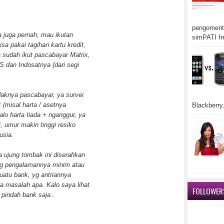
pengomenta
 juga pernah, mau ikutan
simPATI fr
sa pakai tagihan kartu kredit,
 sudah ikut pascabayar Matrix,
S dan Indosatnya (dari segi
daknya pascabayar, ya survei
 (misal harta / asetnya
Blackberry.
alo harta tiada + nganggur, ya
, umur makin tinggi resiko
usia.
 ujung tombak ini diserahkan
yg pengalamannya minim atau
suatu bank, yg antriannya
a masalah apa. Kalo saya lihat
FOLLOWER
g pindah bank saja..