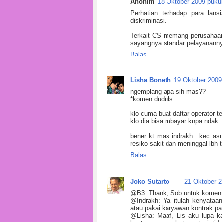
Anonim
18 Oktober 2009 pukul
Perhatian terhadap para lansi
diskriminasi.
Terkait CS memang perusahaan
sayangnya standar pelayanann
Balas
Lisha Boneth
19 Oktober 2009
ngemplang apa sih mas??
*komen duduls
klo cuma buat daftar operator t
klo dia bisa mbayar knpa ndak..
bener kt mas indrakh.. kec asu
resiko sakit dan meninggal lbh t
Balas
Joko Sutarto
21 Oktober 2
@B3: Thank, Sob untuk koment
@Indrakh: Ya itulah kenyata
atau pakai karyawan kontrak pad
@Lisha: Maaf, Lis aku lupa 