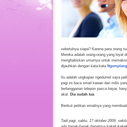
sebetulnya siapa? Karena para orang tu
Mereka adalah orang-orang yang loyal d
menghabiskan umurnya untuk memakn
dijauhkan dengan kata-kata
Ngemplan
Itu adalah ungkapan ngedumel saya jadi
pagi ini baca email kawan dari milis ya
berlangganan telepon pasca bayar, han
akal.
Dia sudah tua
.
Berikut petikan emailnya yang membua
Tadi pagi, sabtu, 17 oktober 2009, sekit
ada bapak-bapak (tepatnya kakek-kakek