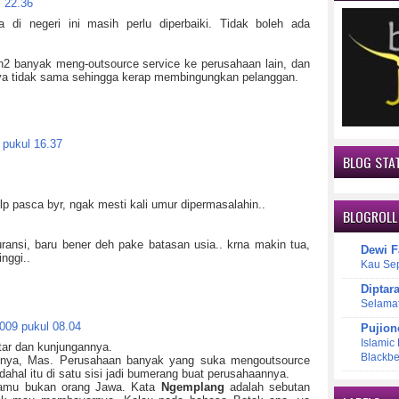
 22.36
a di negeri ini masih perlu diperbaiki. Tidak boleh ada
2 banyak meng-outsource service ke perusahaan lain, dan
ya tidak sama sehingga kerap membingungkan pelanggan.
 pukul 16.37
BLOG STAT
elp pasca byr, ngak mesti kali umur dipermasalahin..
BLOGROLL
ransi, baru bener deh pake batasan usia.. krna makin tua,
Dewi F
inggi..
Kau Se
Diptar
Selama
009 pukul 08.04
Pujion
Islamic
ar dan kunjungannya.
Blackbe
annya, Mas. Perusahaan banyak yang suka mengoutsource
ahal itu di satu sisi jadi bumerang buat perusahaannya.
kamu bukan orang Jawa. Kata
Ngemplang
adalah sebutan