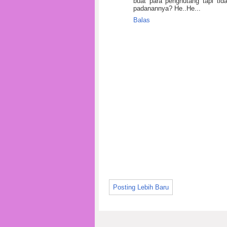
buat para penghutang tapi t
padanannya? He..He...
Balas
Posting Lebih Baru