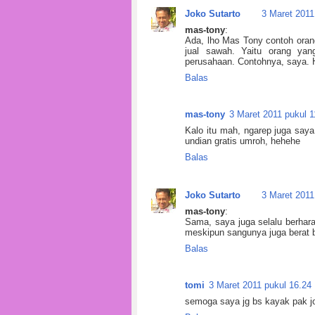
Joko Sutarto
3 Maret 2011
mas-tony
:
Ada, lho Mas Tony contoh orang
jual sawah. Yaitu orang yan
perusahaan. Contohnya, saya.
Balas
mas-tony
3 Maret 2011 pukul 1
Kalo itu mah, ngarep juga say
undian gratis umroh, hehehe
Balas
Joko Sutarto
3 Maret 2011
mas-tony
:
Sama, saya juga selalu berhara
meskipun sangunya juga berat 
Balas
tomi
3 Maret 2011 pukul 16.24
semoga saya jg bs kayak pak jok