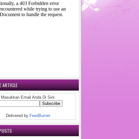
 ARTICLE
Masukkan Email Anda Di Sini:
Delivered by
FeedBurner
POSTS