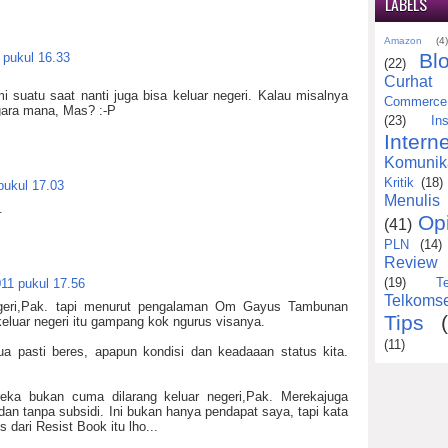
LABELS
Amazon
(4
Bl
 pukul 16.33
(22)
Curhat
uatu saat nanti juga bisa keluar negeri. Kalau misalnya
Commerce
gara mana, Mas? :-P
(23)
Ins
Interne
Komunik
Kritik
(18)
pukul 17.03
Menulis
.
Op
(41)
PLN
(14)
Review
(19)
T
11 pukul 17.56
Telkomse
geri,Pak. tapi menurut pengalaman Om Gayus Tambunan
Tips
 keluar negeri itu gampang kok ngurus visanya.
(11)
 pasti beres, apapun kondisi dan keadaaan status kita.
eka bukan cuma dilarang keluar negeri,Pak. Merekajuga
h dan tanpa subsidi. Ini bukan hanya pendapat saya, tapi kata
s dari Resist Book itu lho...