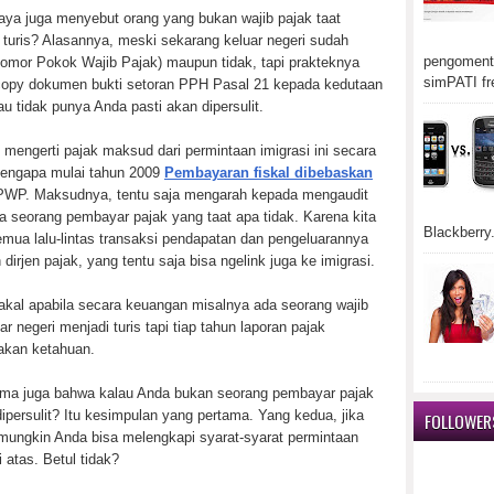
saya juga menyebut orang yang bukan wajib pajak taat
ai turis? Alasannya, meski sekarang keluar negeri sudah
pengomenta
omor Pokok Wajib Pajak) maupun tidak, tapi prakteknya
simPATI fr
copy dokumen bukti setoran PPH Pasal 21 kepada kedutaan
u tidak punya Anda pasti akan dipersulit.
 mengerti pajak maksud dari permintaan imigrasi ini secara
mengapa mulai tahun 2009
Pembayaran fiskal dibebaskan
NPWP. Maksudnya, tentu saja mengarah kepada mengaudit
 seorang pembayar pajak yang taat apa tidak. Karena kita
Blackberry.
ua lalu-lintas transaksi pendapatan dan pengeluarannya
dirjen pajak, yang tentu saja bisa ngelink juga ke imigrasi.
akal apabila secara keuangan misalnya ada seorang wajib
r negeri menjadi turis tapi tiap tahun laporan pajak
 akan ketahuan.
ama juga bahwa kalau Anda bukan seorang pembayar pajak
dipersulit? Itu kesimpulan yang pertama. Yang kedua, jika
FOLLOWER
mungkin Anda bisa melengkapi syarat-syarat permintaan
atas. Betul tidak?