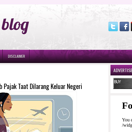
blog
DISCLAIMER
ADVERTIS
 Pajak Taat Dilarang Keluar Negeri