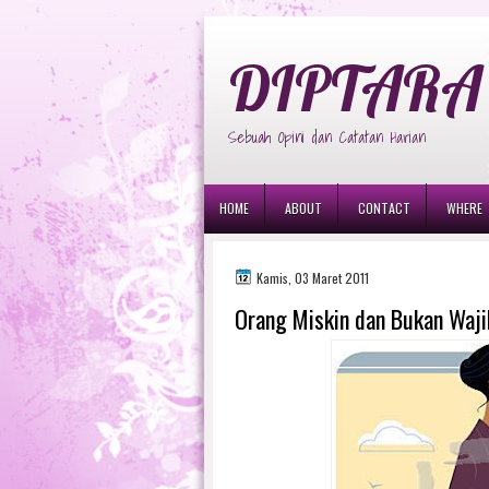
diptara
DIPTARA 
Sebuah Opini dan Catatan Harian
HOME
ABOUT
CONTACT
WHERE
Kamis, 03 Maret 2011
Orang Miskin dan Bukan Wajib