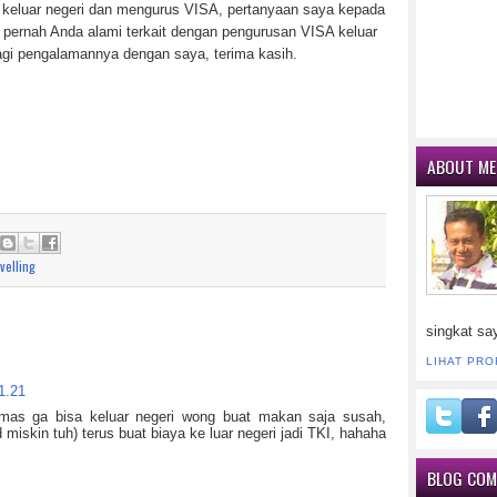
 keluar negeri dan mengurus VISA, pertanyaan saya kepada
ernah Anda alami terkait dengan pengurusan VISA keluar
agi pengalamannya dengan saya, terima kasih.
ABOUT ME
velling
singkat sa
LIHAT PRO
1.21
 mas ga bisa keluar negeri wong buat makan saja susah,
d miskin tuh) terus buat biaya ke luar negeri jadi TKI, hahaha
BLOG CO