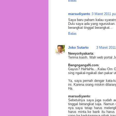
Balas
marsudiyanto
3 Maret 2011 pu
Saya baru paham kalau syaratny
Dulu saya ada yang nguruskan.
berangkat tinggal berangkat...
Balas
Joko Sutarto
3 Maret 2011
Newyorkyakarta
:
Terima kasih. Wah web portal Jo
BangngangaN.com
:
Gayus? HaHaHa....Kalau Om Ga
sing ngakal-ngakali dan pakar ut
Ya, saya pernah dengar kata-ka
ini. Karena orang miskin dilara
Ha.
marsudiyanto
:
Sebetulnya saya juga sudah a
tinggal berangkat saja. Namun
nya saya tetap harus meleng
harus minta ke bank itu harus
yang ke kedutaannya pihak tra