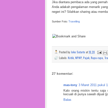
Jika diantara pembaca ada yang pernah
Anda adakah pengalaman menarik yang p
negeri ini? Silahkan sharing atau memb
Sumber Foto:
Travelling
Posted by
Joko Sutarto
at
10.28
Labels:
Kritik
,
NPWP
,
Pajak
,
Rupa-rupa
,
Tra
27 komentar:
mas-tony
3 Maret 2011 pukul 1
Kalo orang miskin tentu saja
kecuali di punya sawah dijual (j
Balas