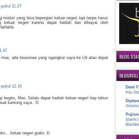
 pukul 11.27
 miskin yang bisa bepergian keluar negeri tapi tanpa harus
g keluar negeri karena dapat hadiah dan dibiayai oleh
 HaHaHa
1.47
BLOG STAT
a mas, ada beasiswa yang ngangkut saya ke LN atau dapat
BLOGROLL
 pukul 12.16
Dewi F
Kau Se
p begitu, Mas. Selalu dapat hadiah keluar negeri tiap tahun
Diptar
buat kantong saya. :D
Selama
Pujion
Islamic
Blackbe
o... keluar negeri gratis :D