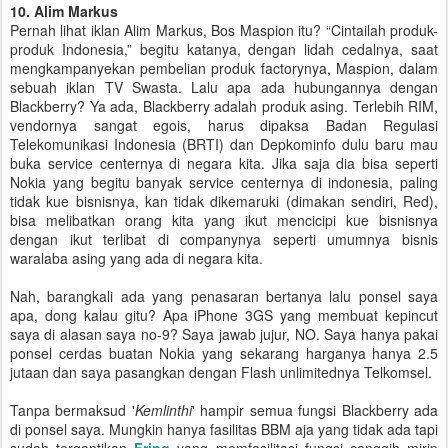
10. Alim Markus
Pernah lihat iklan Alim Markus, Bos Maspion itu? “Cintailah produk-
produk Indonesia,” begitu katanya, dengan lidah cedalnya, saat
mengkampanyekan pembelian produk factorynya, Maspion, dalam
sebuah iklan TV Swasta. Lalu apa ada hubungannya dengan
Blackberry? Ya ada, Blackberry adalah produk asing. Terlebih RIM,
vendornya sangat egois, harus dipaksa Badan Regulasi
Telekomunikasi Indonesia (BRTI) dan Depkominfo dulu baru mau
buka service centernya di negara kita. Jika saja dia bisa seperti
Nokia yang begitu banyak service centernya di indonesia, paling
tidak kue bisnisnya, kan tidak dikemaruki (dimakan sendiri, Red),
bisa melibatkan orang kita yang ikut mencicipi kue bisnisnya
dengan ikut terlibat di companynya seperti umumnya bisnis
waralaba asing yang ada di negara kita.
Nah, barangkali ada yang penasaran bertanya lalu ponsel saya
apa, dong kalau gitu? Apa iPhone 3GS yang membuat kepincut
saya di alasan saya no-9? Saya jawab jujur, NO. Saya hanya pakai
ponsel cerdas buatan Nokia yang sekarang harganya hanya 2.5
jutaan dan saya pasangkan dengan Flash unlimitednya Telkomsel.
Tanpa bermaksud '
Kemlinthi
' hampir semua fungsi Blackberry ada
di ponsel saya. Mungkin hanya fasilitas BBM aja yang tidak ada tapi