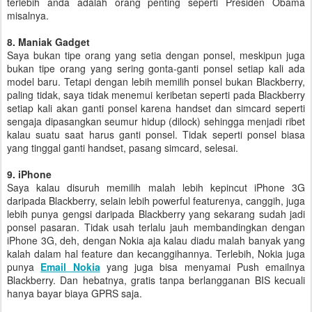
terlebih anda adalah orang penting seperti Presiden Obama
misalnya.
8. Maniak Gadget
Saya bukan tipe orang yang setia dengan ponsel, meskipun juga
bukan tipe orang yang sering gonta-ganti ponsel setiap kali ada
model baru. Tetapi dengan lebih memilih ponsel bukan Blackberry,
paling tidak, saya tidak menemui keribetan seperti pada Blackberry
setiap kali akan ganti ponsel karena handset dan simcard seperti
sengaja dipasangkan seumur hidup (dilock) sehingga menjadi ribet
kalau suatu saat harus ganti ponsel. Tidak seperti ponsel biasa
yang tinggal ganti handset, pasang simcard, selesai.
9. iPhone
Saya kalau disuruh memilih malah lebih kepincut iPhone 3G
daripada Blackberry, selain lebih powerful featurenya, canggih, juga
lebih punya gengsi daripada Blackberry yang sekarang sudah jadi
ponsel pasaran. Tidak usah terlalu jauh membandingkan dengan
iPhone 3G, deh, dengan Nokia aja kalau diadu malah banyak yang
kalah dalam hal feature dan kecanggihannya. Terlebih, Nokia juga
punya
Email Nokia
yang juga bisa menyamai Push emailnya
Blackberry. Dan hebatnya, gratis tanpa berlangganan BIS kecuali
hanya bayar biaya GPRS saja.