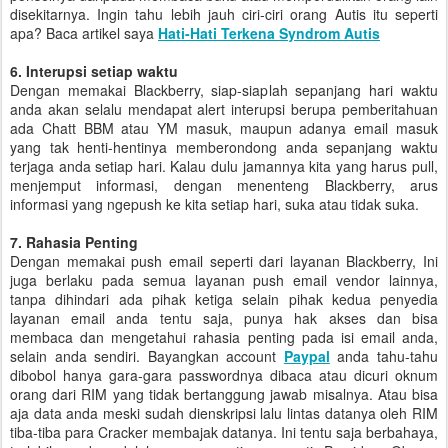
disekitarnya. Ingin tahu lebih jauh ciri-ciri orang Autis itu seperti
apa? Baca artikel saya
Hati-Hati Terkena Syndrom Autis
6. Interupsi setiap waktu
Dengan memakai Blackberry, siap-siaplah sepanjang hari waktu
anda akan selalu mendapat alert interupsi berupa pemberitahuan
ada Chatt BBM atau YM masuk, maupun adanya email masuk
yang tak henti-hentinya memberondong anda sepanjang waktu
terjaga anda setiap hari. Kalau dulu jamannya kita yang harus pull,
menjemput informasi, dengan menenteng Blackberry, arus
informasi yang ngepush ke kita setiap hari, suka atau tidak suka.
7. Rahasia Penting
Dengan memakai push email seperti dari layanan Blackberry, Ini
juga berlaku pada semua layanan push email vendor lainnya,
tanpa dihindari ada pihak ketiga selain pihak kedua penyedia
layanan email anda tentu saja, punya hak akses dan bisa
membaca dan mengetahui rahasia penting pada isi email anda,
selain anda sendiri. Bayangkan account
Paypal
anda tahu-tahu
dibobol hanya gara-gara passwordnya dibaca atau dicuri oknum
orang dari RIM yang tidak bertanggung jawab misalnya. Atau bisa
aja data anda meski sudah dienskripsi lalu lintas datanya oleh RIM
tiba-tiba para Cracker membajak datanya. Ini tentu saja berbahaya,