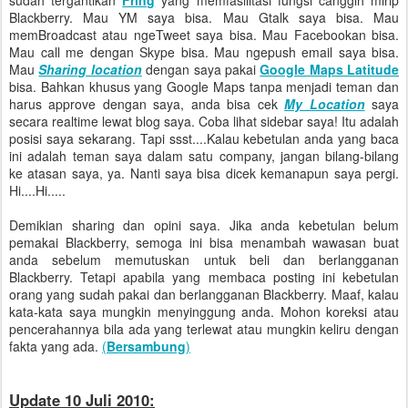
sudah tergantikan
Fring
yang memfasilitasi fungsi canggih mirip
Blackberry. Mau YM saya bisa. Mau Gtalk saya bisa. Mau
memBroadcast atau ngeTweet saya bisa. Mau Facebookan bisa.
Mau call me dengan Skype bisa. Mau ngepush email saya bisa.
Mau
Sharing location
dengan saya pakai
Google Maps Latitude
bisa. Bahkan khusus yang Google Maps tanpa menjadi teman dan
harus approve dengan saya, anda bisa cek
My Location
saya
secara realtime lewat blog saya. Coba lihat sidebar saya! Itu adalah
posisi saya sekarang. Tapi ssst....Kalau kebetulan anda yang baca
ini adalah teman saya dalam satu company, jangan bilang-bilang
ke atasan saya, ya. Nanti saya bisa dicek kemanapun saya pergi.
Hi....Hi.....
Demikian sharing dan opini saya. Jika anda kebetulan belum
pemakai Blackberry, semoga ini bisa menambah wawasan buat
anda sebelum memutuskan untuk beli dan berlangganan
Blackberry. Tetapi apabila yang membaca posting ini kebetulan
orang yang sudah pakai dan berlangganan Blackberry. Maaf, kalau
kata-kata saya mungkin menyinggung anda. Mohon koreksi atau
pencerahannya bila ada yang terlewat atau mungkin keliru dengan
fakta yang ada.
(
Bersambung
)
Update 10 Juli 2010: