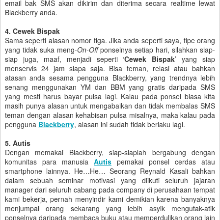
email bak SMS akan dikirim dan diterima secara realtime lewat
Blackberry anda.
4. Cewek Bispak
Sama seperti alasan nomor tiga. Jika anda seperti saya, tipe orang
yang tidak suka meng-
On-Off
ponselnya setiap hari, silahkan siap-
siap juga, maaf, menjadi seperti ‘
Cewek Bispak
’ yang siap
menservis 24 jam siapa saja. Bisa teman, relasi atau bahkan
atasan anda sesama pengguna Blackberry, yang trendnya lebih
senang menggunakan YM dan BBM yang gratis daripada SMS
yang mesti harus bayar pulsa lagi. Kalau pada ponsel biasa kita
masih punya alasan untuk mengabaikan dan tidak membalas SMS
teman dengan alasan kehabisan pulsa misalnya, maka kalau pada
pengguna
Blackberry
, alasan ini sudah tidak berlaku lagi.
5. Autis
Dengan memakai Blackberry, siap-siaplah bergabung dengan
komunitas para manusia
Autis
pemakai ponsel cerdas atau
smartphone lainnya. He…He… Seorang Reynald Kasali bahkan
dalam sebuah seminar motivasi yang diikuti seluruh jajaran
manager dari seluruh cabang pada company di perusahaan tempat
kami bekerja, pernah menyindir kami demikian karena banyaknya
menjumpai orang sekarang yang lebih asyik mengutak-atik
ponselnya daripada membaca buku atau memperdulikan orang lain