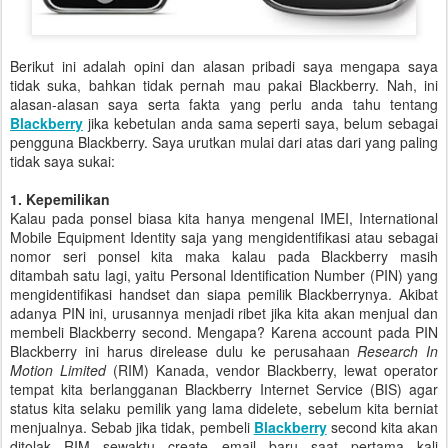
Berikut ini adalah opini dan alasan pribadi saya mengapa saya
tidak suka, bahkan tidak pernah mau pakai Blackberry. Nah, ini
alasan-alasan saya serta fakta yang perlu anda tahu tentang
Blackberry
jika kebetulan anda sama seperti saya, belum sebagai
pengguna Blackberry. Saya urutkan mulai dari atas dari yang paling
tidak saya sukai:
1. Kepemilikan
Kalau pada ponsel biasa kita hanya mengenal IMEI, International
Mobile Equipment Identity saja yang mengidentifikasi atau sebagai
nomor seri ponsel kita maka kalau pada Blackberry masih
ditambah satu lagi, yaitu Personal Identification Number (PIN) yang
mengidentifikasi handset dan siapa pemilik Blackberrynya. Akibat
adanya PIN ini, urusannya menjadi ribet jika kita akan menjual dan
membeli Blackberry second. Mengapa? Karena account pada PIN
Blackberry ini harus direlease dulu ke perusahaan
Research In
Motion Limited
(RIM) Kanada, vendor Blackberry, lewat operator
tempat kita berlangganan Blackberry Internet Service (BIS) agar
status kita selaku pemilik yang lama didelete, sebelum kita berniat
menjualnya. Sebab jika tidak, pembeli
Blackberry
second kita akan
ditolak RIM sewaktu create email baru saat pertama kali