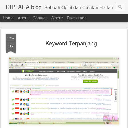
DIPTARA blog
Sebuah Opini dan Catatan Harian
Home
About
Contact
Where
Disclaimer
DEC
Keyword Terpanjang
27