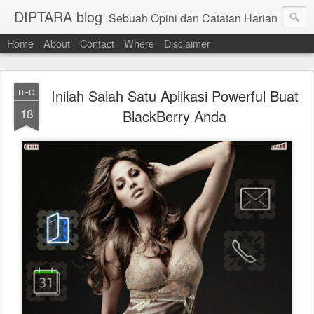
DIPTARA blog
Sebuah Opini dan Catatan Harian
Home
About
Contact
Where
Disclaimer
Inilah Salah Satu Aplikasi Powerful Buat
DEC
18
BlackBerry Anda