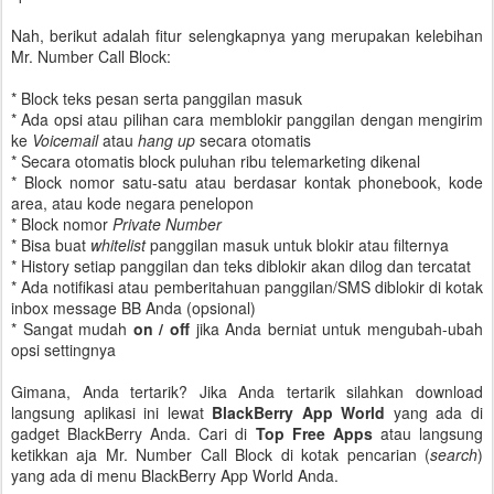
Nah, berikut adalah fitur selengkapnya yang merupakan kelebihan
Mr. Number Call Block:
* Block teks pesan serta panggilan masuk
* Ada opsi atau pilihan cara memblokir panggilan dengan mengirim
ke
Voicemail
atau
hang up
secara otomatis
* Secara otomatis block puluhan ribu telemarketing dikenal
* Block nomor satu-satu atau berdasar kontak phonebook, kode
area, atau kode negara penelopon
* Block nomor
Private Number
* Bisa buat
whitelist
panggilan masuk untuk blokir atau filternya
* History setiap panggilan dan teks diblokir akan dilog dan tercatat
* Ada notifikasi atau pemberitahuan panggilan/SMS diblokir di kotak
inbox message BB Anda (opsional)
* Sangat mudah
on / off
jika Anda berniat untuk mengubah-ubah
opsi settingnya
Gimana, Anda tertarik? Jika Anda tertarik silahkan download
langsung aplikasi ini lewat
BlackBerry App World
yang ada di
gadget BlackBerry Anda. Cari di
Top Free Apps
atau langsung
ketikkan aja Mr. Number Call Block di kotak pencarian (
search
)
yang ada di menu BlackBerry App World Anda.