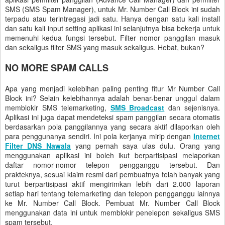
SMS (SMS Spam Manager), untuk Mr. Number Call Block ini sudah
terpadu atau terintregasi jadi satu. Hanya dengan satu kali install
dan satu kali input setting aplikasi ini selanjutnya bisa bekerja untuk
memenuhi kedua fungsi tersebut. Filter nomor panggilan masuk
dan sekaligus filter SMS yang masuk sekaligus. Hebat, bukan?
NO MORE SPAM CALLS
Apa yang menjadi kelebihan paling penting fitur Mr Number Call
Block ini? Selain kelebihannya adalah benar-benar unggul dalam
memblokir SMS telemarketing,
SMS Broadcast
dan sejenisnya.
Aplikasi ini juga dapat mendeteksi spam panggilan secara otomatis
berdasarkan pola panggilannya yang secara aktif dilaporkan oleh
para penggunanya sendiri. Ini pola kerjanya mirip dengan
Internet
Filter DNS Nawala
yang pernah saya ulas dulu. Orang yang
menggunakan aplikasi ini boleh ikut berpartisipasi melaporkan
daftar nomor-nomor telepon pengganggu tersebut. Dan
prakteknya, sesuai klaim resmi dari pembuatnya telah banyak yang
turut berpartisipasi aktif mengirimkan lebih dari 2.000 laporan
setiap hari tentang telemarketing dan telepon pengganggu lainnya
ke Mr. Number Call Block. Pembuat Mr. Number Call Block
menggunakan data ini untuk memblokir penelepon sekaligus SMS
spam tersebut.