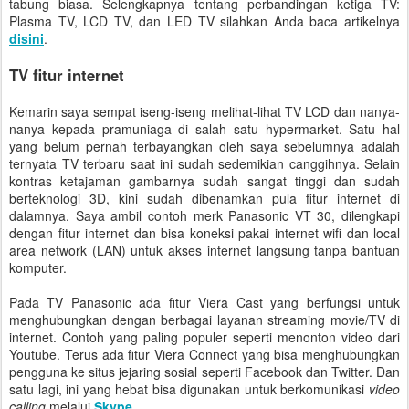
tabung biasa. Selengkapnya tentang perbandingan ketiga TV:
Plasma TV, LCD TV, dan LED TV silahkan Anda baca artikelnya
disini
.
TV fitur internet
Kemarin saya sempat iseng-iseng melihat-lihat TV LCD dan nanya-
nanya kepada pramuniaga di salah satu hypermarket. Satu hal
yang belum pernah terbayangkan oleh saya sebelumnya adalah
ternyata TV terbaru saat ini sudah sedemikian canggihnya. Selain
kontras ketajaman gambarnya sudah sangat tinggi dan sudah
berteknologi 3D, kini sudah dibenamkan pula fitur internet di
dalamnya. Saya ambil contoh merk Panasonic VT 30, dilengkapi
dengan fitur internet dan bisa koneksi pakai internet wifi dan local
area network (LAN) untuk akses internet langsung tanpa bantuan
komputer.
Pada TV Panasonic ada fitur Viera Cast yang berfungsi untuk
menghubungkan dengan berbagai layanan streaming movie/TV di
internet. Contoh yang paling populer seperti menonton video dari
Youtube. Terus ada fitur Viera Connect yang bisa menghubungkan
pengguna ke situs jejaring sosial seperti Facebook dan Twitter. Dan
satu lagi, ini yang hebat bisa digunakan untuk berkomunikasi
video
calling
melalui
Skype
.