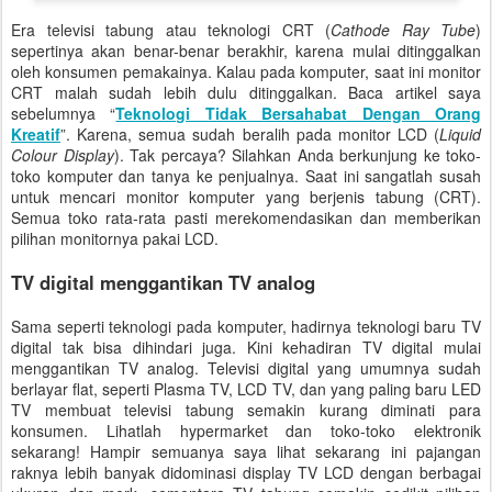
Era televisi tabung atau teknologi CRT (
Cathode Ray Tube
)
sepertinya akan benar-benar berakhir, karena mulai ditinggalkan
oleh konsumen pemakainya. Kalau pada komputer, saat ini monitor
CRT malah sudah lebih dulu ditinggalkan. Baca artikel saya
sebelumnya “
Teknologi Tidak Bersahabat Dengan Orang
Kreatif
”. Karena, semua sudah beralih pada monitor LCD (
Liquid
Colour Display
). Tak percaya? Silahkan Anda berkunjung ke toko-
toko komputer dan tanya ke penjualnya. Saat ini sangatlah susah
untuk mencari monitor komputer yang berjenis tabung (CRT).
Semua toko rata-rata pasti merekomendasikan dan memberikan
pilihan monitornya pakai LCD.
TV digital menggantikan TV analog
Sama seperti teknologi pada komputer, hadirnya teknologi baru TV
digital tak bisa dihindari juga. Kini kehadiran TV digital mulai
menggantikan TV analog. Televisi digital yang umumnya sudah
berlayar flat, seperti Plasma TV, LCD TV, dan yang paling baru LED
TV membuat televisi tabung semakin kurang diminati para
konsumen. Lihatlah hypermarket dan toko-toko elektronik
sekarang! Hampir semuanya saya lihat sekarang ini pajangan
raknya lebih banyak didominasi display TV LCD dengan berbagai