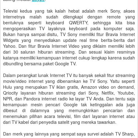
Televisi kedua yang tak kalah hebat adalah merk Sony, akses
internetnya malah sudah dilengkapi dengan remote yang
bentuknya seperti keyboard QWERTY, sehingga kita bisa
mengoperasikan TV layaknya keyboard pada komputer saja.
Bukan hanya sampai disitu, TV Sony memiliki fitur Bravia Internet
Widgets yang menyediakan update real time berita-berita dari
Yahoo. Dan fitur Bravia Internet Video yang diklaim memiliki lebih
dari 30 saluran hiburan streaming. Dan sesuai klaim resminya
katanya memiliki kemampuan internet cukup lengkap karena sudah
dibundling bersama paket Google TV.
Dalam perangkat lunak Internet TV itu banyak sekali fitur streaming
movie/video internet yang dibenamkan ke TV Sony. Yaitu seperti
Hulu yang merupakan TV iklan gratis, Amazon video on demand,
Qriocity layanan hiburan streaming dari Sony, Netflix, Youtube,
NPR, dan Pandora internet radio ke layar TV Anda. Dan tentu saja
kemampuan mesin pencari Google tak ketinggalan ada juga
dibesut di dalamnya yang memungkinkan pencarian dan
menemukan pilihan acara televisi, film dari layanan internet atau
dari TV kabel dari penyedia satelit yang mereka tawarkan.
Dan merk yang lainnya yang sempat saya survei adalah TV Sharp,