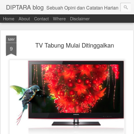
DIPTARA blog
Sebuah Opini dan Catatan Harian
Home
About
Contact
Where
Disclaimer
MAY
TV Tabung Mulai Ditinggalkan
9