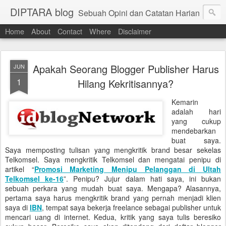
DIPTARA blog
Sebuah Opini dan Catatan Harian
Home
About
Contact
Where
Disclaimer
Apakah Seorang Blogger Publisher Harus
JUN
1
Hilang Kekritisannya?
Kemarin
adalah hari
yang cukup
mendebarkan
buat saya.
Saya memposting tulisan yang mengkritik brand besar sekelas
Telkomsel. Saya mengkritik Telkomsel dan mengatai penipu di
artikel “
Promosi Marketing Menipu Pelanggan di Ultah
Telkomsel ke-16
”. Penipu? Jujur dalam hati saya, ini bukan
sebuah perkara yang mudah buat saya. Mengapa? Alasannya,
pertama saya harus mengkritik brand yang pernah menjadi klien
saya di
IBN
, tempat saya bekerja freelance sebagai publisher untuk
mencari uang di internet. Kedua, kritik yang saya tulis beresiko