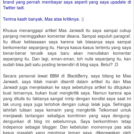
brand yang pernah membayar saya seperti yang saya upadate di
Twitter tadi.
Terima kasih banyak, Mas atas kritiknya. :)
Khusus menanggapi artikel Mas Jarwadi itu saya sampai cukup
panjang meninggalkan komentar disana. Sampai sepuluh paragraf.
Itu diluar kebiasaaan saya karena tak biasanya saya sampai
berkomentar sepanjang itu. Hanya kasus-kasus tertentu yang saya
benar-benar terusik saya baru akan menuliskan komentar
sepanjang itu. Dan lagi, eman-eman, toh nulis sepanjang itu, kan
sudah bisa jadi satu posting tersendiri di blog saya. Betul? :D
Secara personal lewat BBM di BlackBerry, saya bilang ke Mas
Jarwadi, saya tidak marah disentil dalam artikel itu dan Mas
Jarwadi juga menjelaskan ke saya sebetulnya artikel itu ditujukan
buat temannya, bukan buat mengkritik saya. Namun karena apa
yang ditulis itu faktanya sangat mirip dengan kondisi saya saat ini
tak urung saya juga tertohok dengan cukup telak juga. Sehingga
lahirlah tulisan saya kemarin yang mengkritik Telkomsel untuk
menjawab tantangan sekaligus komitmen yang saya dengung-
dengunkan di blog ini sebelumnya. Saya berkomitmen tetap
indepence sebagai blogger. Dan kebetulan momennya pas ada
kasus masalah yang menimpa teman saya, dikecewakan oleh