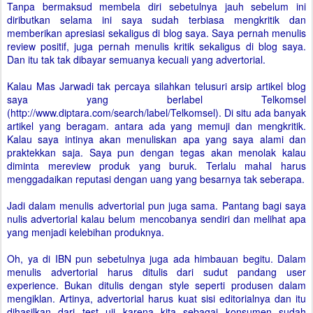
Tanpa bermaksud membela diri sebetulnya jauh sebelum ini
diributkan selama ini saya sudah terbiasa mengkritik dan
memberikan apresiasi sekaligus di blog saya. Saya pernah menulis
review positif, juga pernah menulis kritik sekaligus di blog saya.
Dan itu tak tak dibayar semuanya kecuali yang advertorial.
Kalau Mas Jarwadi tak percaya silahkan telusuri arsip artikel blog
saya yang berlabel Telkomsel
(http://www.diptara.com/search/label/Telkomsel). Di situ ada banyak
artikel yang beragam. antara ada yang memuji dan mengkritik.
Kalau saya intinya akan menuliskan apa yang saya alami dan
praktekkan saja. Saya pun dengan tegas akan menolak kalau
diminta mereview produk yang buruk. Terlalu mahal harus
menggadaikan reputasi dengan uang yang besarnya tak seberapa.
Jadi dalam menulis advertorial pun juga sama. Pantang bagi saya
nulis advertorial kalau belum mencobanya sendiri dan melihat apa
yang menjadi kelebihan produknya.
Oh, ya di IBN pun sebetulnya juga ada himbauan begitu. Dalam
menulis advertorial harus ditulis dari sudut pandang user
experience. Bukan ditulis dengan style seperti produsen dalam
mengiklan. Artinya, advertorial harus kuat sisi editorialnya dan itu
dihasilkan dari test uji karena kita sebagai konsumen sudah