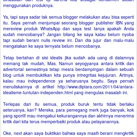
menggunakan produknya.
Ya, tapi saya sadar tak semua blogger melakukan atau bisa seperti
itu. Saya pernah menjumpai seorang blogger publisher IBN yang
mereview produk WhatsApp dan saya test tanya apakah Anda
sudah mencobanya? Jangan bilang ke saya kalau belum nyoba
tapi sudah berani nulis review ini. Dan dia jujur dan malu-malu
mengatakan ke saya ternyata belum mencobanya.
Tetap bertahan di sisi idealis jika sudah ada uang di dalamnya
memang tak mudah, Mas. Namun seyogyanya antara kritik dan
advertorial semestinya tetap mesra berdampingan dalam sebuah
blog untuk membuktikan kita punya intregritas kejujuran. Artinya,
kalau mau independence ya seharusnya begitu. Saya pernah
menuliskannya di artikel http://www.diptara.com/2011/04/antara-
idealisme-tuntutan-independen.html yang mengulas masalah ini.
Terlepas dari itu semua, produk buruk tentu tidak berlaku
seterusnya, kan? Mereka, para pemegang merk juga banyak, kok
yang sportif mau mengakui kekurangannya dan akhirnya menerima
kritik dari kita terus memperbaiki produk atau pelayanannya.
Oke, next akan saya buktikan bahwa saya masih berani mengkritik