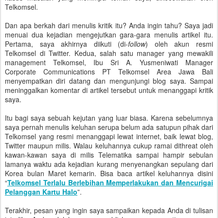
Telkomsel.
Dan apa berkah dari menulis kritik itu? Anda ingin tahu? Saya jadi
menuai dua kejadian mengejutkan gara-gara menulis artikel itu.
Pertama, saya akhirnya diikuti (di-
follow
) oleh akun resmi
Telkomsel di Twitter. Kedua, salah satu manager yang mewakili
management Telkomsel, Ibu Sri A. Yusmeniwati Manager
Corporate Communications PT Telkomsel Area Jawa Bali
menyempatkan diri datang dan mengunjungi blog saya. Sampai
meninggalkan komentar di artikel tersebut untuk menanggapi kritik
saya.
Itu bagi saya sebuah kejutan yang luar biasa. Karena sebelumnya
saya pernah menulis keluhan serupa belum ada satupun pihak dari
Telkomsel yang resmi menanggapi lewat internet, baik lewat blog,
Twitter maupun milis. Walau keluhannya cukup ramai dithreat oleh
kawan-kawan saya di milis Telematika sampai hampir sebulan
lamanya waktu ada kejadian kurang menyenangkan sepulang dari
Korea bulan Maret kemarin. Bisa baca artikel keluhannya disini
“
Telkomsel Terlalu Berlebihan Memperlakukan dan Mencurigai
Pelanggan Kartu Halo
”.
Terakhir, pesan yang ingin saya sampaikan kepada Anda di tulisan