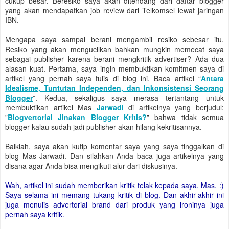
cukup besar. Beresiko saya akan ditendang dari daftar blogger
yang akan mendapatkan job review dari Telkomsel lewat jaringan
IBN.
Mengapa saya sampai berani mengambil resiko sebesar itu.
Resiko yang akan mengucilkan bahkan mungkin memecat saya
sebagai publisher karena berani mengkritik advertiser? Ada dua
alasan kuat. Pertama, saya ingin membuktikan komitmen saya di
artikel yang pernah saya tulis di blog ini. Baca artikel “
Antara
Idealisme, Tuntutan Independen, dan Inkonsistensi Seorang
Blogger
”. Kedua, sekaligus saya merasa tertantang untuk
membuktikan artikel Mas
Jarwadi
di artikelnya yang berjudul:
”
Blogvertorial Jinakan Blogger Kritis?
” bahwa tidak semua
blogger kalau sudah jadi publisher akan hilang kekritisannya.
Baiklah, saya akan kutip komentar saya yang saya tinggalkan di
blog Mas Jarwadi. Dan silahkan Anda baca juga artikelnya yang
disana agar Anda bisa mengikuti alur dari diskusinya.
Wah, artikel ini sudah memberikan kritik telak kepada saya, Mas. :)
Saya selama ini memang tukang kritik di blog. Dan akhir-akhir ini
juga menulis advertorial brand dari produk yang ironinya juga
pernah saya kritik.