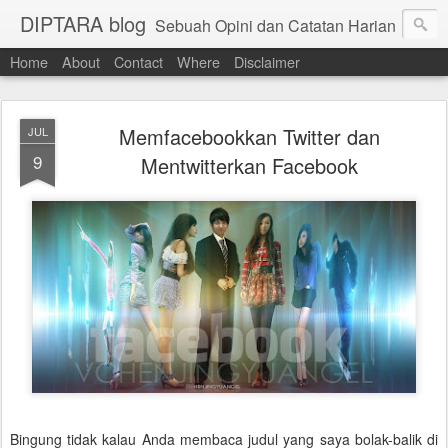
DIPTARA blog
Sebuah Opini dan Catatan Harian
Home
About
Contact
Where
Disclaimer
Memfacebookkan Twitter dan
JUL
9
Mentwitterkan Facebook
Bingung tidak kalau Anda membaca judul yang saya bolak-balik di