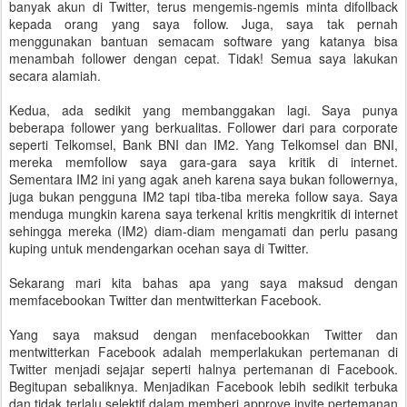
banyak akun di Twitter, terus mengemis-ngemis minta difollback
kepada orang yang saya follow. Juga, saya tak pernah
menggunakan bantuan semacam software yang katanya bisa
menambah follower dengan cepat. Tidak! Semua saya lakukan
secara alamiah.
Kedua, ada sedikit yang membanggakan lagi. Saya punya
beberapa follower yang berkualitas. Follower dari para corporate
seperti Telkomsel, Bank BNI dan IM2. Yang Telkomsel dan BNI,
mereka memfollow saya gara-gara saya kritik di internet.
Sementara IM2 ini yang agak aneh karena saya bukan followernya,
juga bukan pengguna IM2 tapi tiba-tiba mereka follow saya. Saya
menduga mungkin karena saya terkenal kritis mengkritik di internet
sehingga mereka (IM2) diam-diam mengamati dan perlu pasang
kuping untuk mendengarkan ocehan saya di Twitter.
Sekarang mari kita bahas apa yang saya maksud dengan
memfacebookan Twitter dan mentwitterkan Facebook.
Yang saya maksud dengan menfacebookkan Twitter dan
mentwitterkan Facebook adalah memperlakukan pertemanan di
Twitter menjadi sejajar seperti halnya pertemanan di Facebook.
Begitupan sebaliknya. Menjadikan Facebook lebih sedikit terbuka
dan tidak terlalu selektif dalam memberi approve invite pertemanan