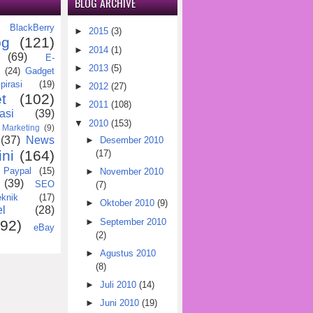
BLOG ARCHIVE
BlackBerry
)
►
2015
(3)
og
(121)
►
2014
(1)
(69)
E-
►
2013
(5)
(24)
Gadget
pirasi
(19)
►
2012
(27)
t
(102)
►
2011
(108)
asi
(39)
▼
2010
(153)
Marketing
(9)
(37)
News
►
Desember 2010
ini
(164)
(17)
Paypal
(15)
►
November 2010
(39)
SEO
(7)
eknik
(17)
►
Oktober 2010
(9)
l
(28)
►
September 2010
(92)
eBay
(2)
►
Agustus 2010
(8)
►
Juli 2010
(14)
►
Juni 2010
(19)