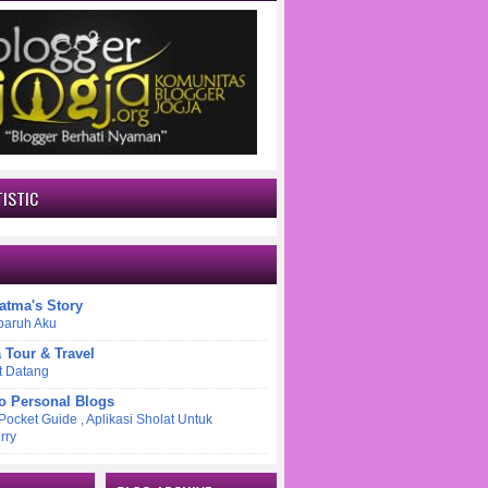
ISTIC
atma's Story
paruh Aku
a Tour & Travel
t Datang
o Personal Blogs
 Pocket Guide , Aplikasi Sholat Untuk
rry