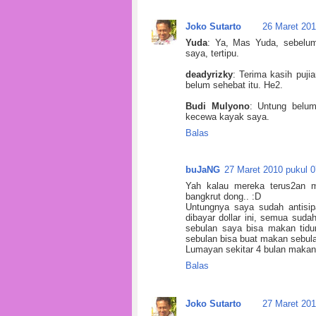
Joko Sutarto
26 Maret 201
Yuda
: Ya, Mas Yuda, sebelum
saya, tertipu.
deadyrizky
: Terima kasih pujia
belum sehebat itu. He2.
Budi Mulyono
: Untung belum
kecewa kayak saya.
Balas
buJaNG
27 Maret 2010 pukul 0
Yah kalau mereka terus2an 
bangkrut dong.. :D
Untungnya saya sudah antisip
dibayar dollar ini, semua suda
sebulan saya bisa makan tidur
sebulan bisa buat makan sebula
Lumayan sekitar 4 bulan makan ga
Balas
Joko Sutarto
27 Maret 201