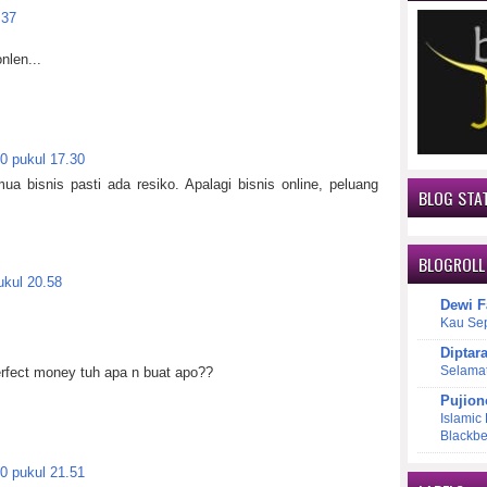
.37
nlen...
0 pukul 17.30
a bisnis pasti ada resiko. Apalagi bisnis online, peluang
BLOG STAT
BLOGROLL
ukul 20.58
Dewi F
Kau Se
Diptar
Selama
rfect money tuh apa n buat apo??
Pujion
Islamic
Blackbe
0 pukul 21.51