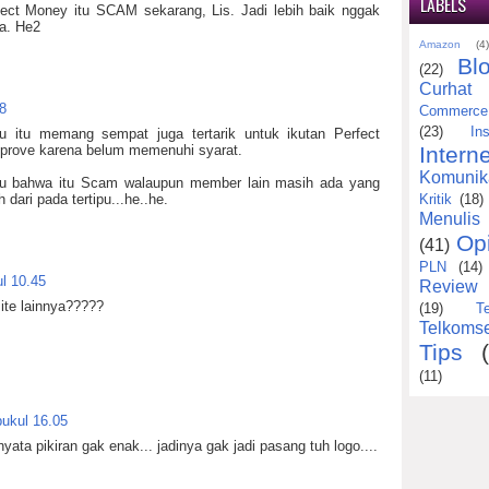
LABELS
fect Money itu SCAM sekarang, Lis. Jadi lebih baik nggak
ya. He2
Amazon
(4
Bl
(22)
Curhat
8
Commerce
(23)
Ins
u itu memang sempat juga tertarik untuk ikutan Perfect
iapprove karena belum memenuhi syarat.
Interne
Komunik
hu bahwa itu Scam walaupun member lain masih ada yang
 dari pada tertipu...he..he.
Kritik
(18)
Menulis
Op
(41)
PLN
(14)
l 10.45
Review
te lainnya?????
(19)
T
Telkomse
Tips
(11)
pukul 16.05
yata pikiran gak enak... jadinya gak jadi pasang tuh logo....