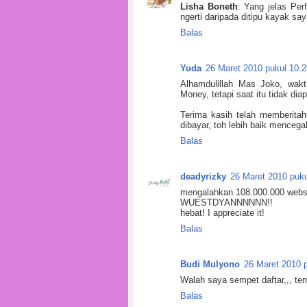
Lisha Boneth
: Yang jelas Per
ngerti daripada ditipu kayak sa
Balas
Yuda
26 Maret 2010 pukul 10.2
Alhamdulillah Mas Joko, wakt
Money, tetapi saat itu tidak d
Terima kasih telah memberita
dibayar, toh lebih baik mencegah
Balas
deadyrizky
26 Maret 2010 puku
mengalahkan 108.000.000 websi
WUESTDYANNNNNN!!
hebat! I appreciate it!
Balas
Budi Mulyono
26 Maret 2010 
Walah saya sempet daftar,,, tern
Balas