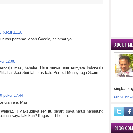
0 pukul 11.20
i urutan pertama Mbah Google, selamat ya
ABOUT ME
kul 12.08
sengaja mas, hehehe. Usut punya usut ternyata Indonesia
libaba, Jadi Seri lah mas kalo Perfect Money juga Scam.
singkat sa
0 pukul 17.44
LIHAT PRO
betulan aja, Mas.
eleh2...! Maksudnya seri itu berarti saya harus nanggung
pernah saya lakukan? Bagus...! He....He....
BLOG CO