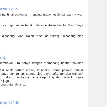
0 pukul 23.27
 nanti dikecewakan mending nggak usah daripada kayak
nnya, tapi jangan terlalu dilebih-lebihkan begitu, Mas. Saya
 dipasang, Mas. Kalau misal da terlanjur dipasang bisa
7.51
membayar kita hanya dengan memasang banner bakalan
asi sejak perfect money lounching promo pasang banner
h saya perkirakan. semua blog saya daftarkan dan walhasil
, makan tidur tanoa harus kerja. Gaji dari perfect money
n juga..
ji buta hihihihi...
0 pukul 20.48