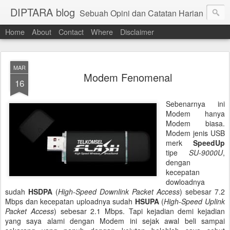
DIPTARA blog
Sebuah Opini dan Catatan Harian
Home
About
Contact
Where
Disclaimer
MAR
Modem Fenomenal
16
Sebenarnya ini
Modem hanya
Modem biasa.
Modem jenis USB
merk
SpeedUp
tipe
SU-9000U
,
dengan
kecepatan
dowloadnya
sudah
HSDPA
(
High-Speed Downlink Packet Access
) sebesar 7.2
Mbps dan kecepatan uploadnya sudah
HSUPA
(
High-Speed Uplink
Packet Access
) sebesar 2.1 Mbps. Tapi kejadian demi kejadian
yang saya alami dengan Modem ini sejak awal beli sampai