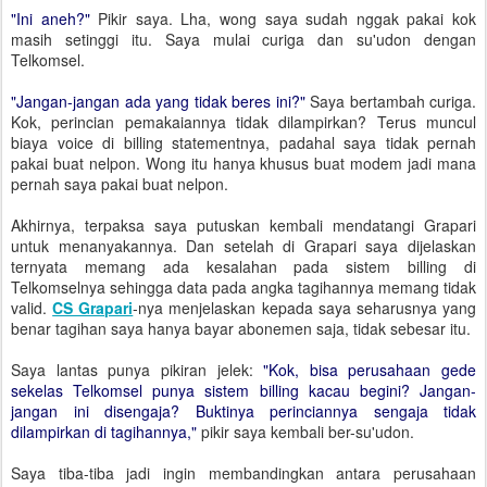
"Ini aneh?"
Pikir saya. Lha, wong saya sudah nggak pakai kok
masih setinggi itu. Saya mulai curiga dan su'udon dengan
Telkomsel.
"Jangan-jangan ada yang tidak beres ini?"
Saya bertambah curiga.
Kok, perincian pemakaiannya tidak dilampirkan? Terus muncul
biaya voice di billing statementnya, padahal saya tidak pernah
pakai buat nelpon. Wong itu hanya khusus buat modem jadi mana
pernah saya pakai buat nelpon.
Akhirnya, terpaksa saya putuskan kembali mendatangi Grapari
untuk menanyakannya. Dan setelah di Grapari saya dijelaskan
ternyata memang ada kesalahan pada sistem billing di
Telkomselnya sehingga data pada angka tagihannya memang tidak
valid.
CS Grapari
-nya menjelaskan kepada saya seharusnya yang
benar tagihan saya hanya bayar abonemen saja, tidak sebesar itu.
Saya lantas punya pikiran jelek:
"Kok, bisa perusahaan gede
sekelas Telkomsel punya sistem billing kacau begini? Jangan-
jangan ini disengaja? Buktinya perinciannya sengaja tidak
dilampirkan di tagihannya,"
pikir saya kembali ber-su'udon.
Saya tiba-tiba jadi ingin membandingkan antara perusahaan