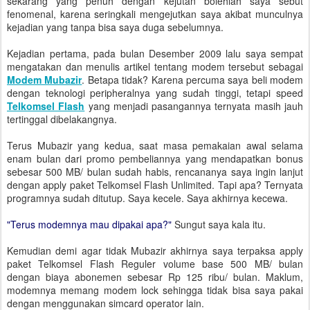
sekarang yang penuh dengan kejutan bolehlah saya sebut
fenomenal, karena seringkali mengejutkan saya akibat munculnya
kejadian yang tanpa bisa saya duga sebelumnya.
Kejadian pertama, pada bulan Desember 2009 lalu saya sempat
mengatakan dan menulis artikel tentang modem tersebut sebagai
Modem Mubazir
. Betapa tidak? Karena percuma saya beli modem
dengan teknologi peripheralnya yang sudah tinggi, tetapi speed
Telkomsel Flash
yang menjadi pasangannya ternyata masih jauh
tertinggal dibelakangnya.
Terus Mubazir yang kedua, saat masa pemakaian awal selama
enam bulan dari promo pembeliannya yang mendapatkan bonus
sebesar 500 MB/ bulan sudah habis, rencananya saya ingin lanjut
dengan apply paket Telkomsel Flash Unlimited. Tapi apa? Ternyata
programnya sudah ditutup. Saya kecele. Saya akhirnya kecewa.
"Terus modemnya mau dipakai apa?"
Sungut saya kala itu.
Kemudian demi agar tidak Mubazir akhirnya saya terpaksa apply
paket Telkomsel Flash Reguler volume base 500 MB/ bulan
dengan biaya abonemen sebesar Rp 125 ribu/ bulan. Maklum,
modemnya memang modem lock sehingga tidak bisa saya pakai
dengan menggunakan simcard operator lain.