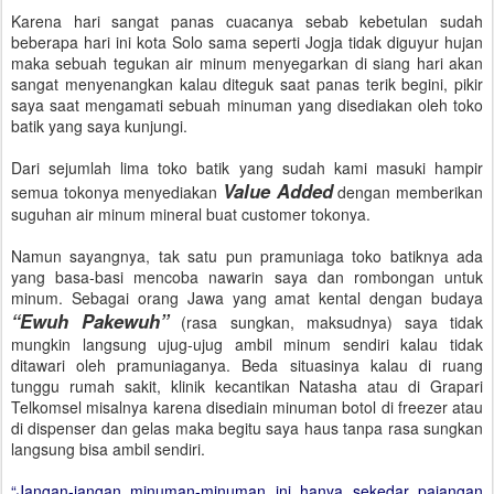
Karena hari sangat panas cuacanya sebab kebetulan sudah
beberapa hari ini kota Solo sama seperti Jogja tidak diguyur hujan
maka sebuah tegukan air minum menyegarkan di siang hari akan
sangat menyenangkan kalau diteguk saat panas terik begini, pikir
saya saat mengamati sebuah minuman yang disediakan oleh toko
batik yang saya kunjungi.
Dari sejumlah lima toko batik yang sudah kami masuki hampir
Value Added
semua tokonya menyediakan
dengan memberikan
suguhan air minum mineral buat customer tokonya.
Namun sayangnya, tak satu pun pramuniaga toko batiknya ada
yang basa-basi mencoba nawarin saya dan rombongan untuk
minum. Sebagai orang Jawa yang amat kental dengan budaya
“Ewuh Pakewuh”
(rasa sungkan, maksudnya) saya tidak
mungkin langsung ujug-ujug ambil minum sendiri kalau tidak
ditawari oleh pramuniaganya. Beda situasinya kalau di ruang
tunggu rumah sakit, klinik kecantikan Natasha atau di Grapari
Telkomsel misalnya karena disediain minuman botol di freezer atau
di dispenser dan gelas maka begitu saya haus tanpa rasa sungkan
langsung bisa ambil sendiri.
“Jangan-jangan minuman-minuman ini hanya sekedar pajangan