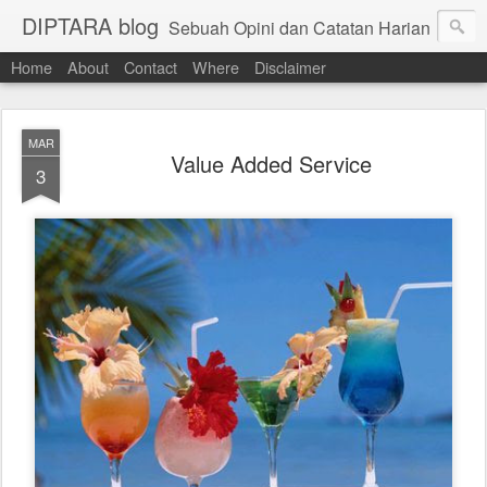
DIPTARA blog
Sebuah Opini dan Catatan Harian
Home
About
Contact
Where
Disclaimer
MAR
Value Added Service
3