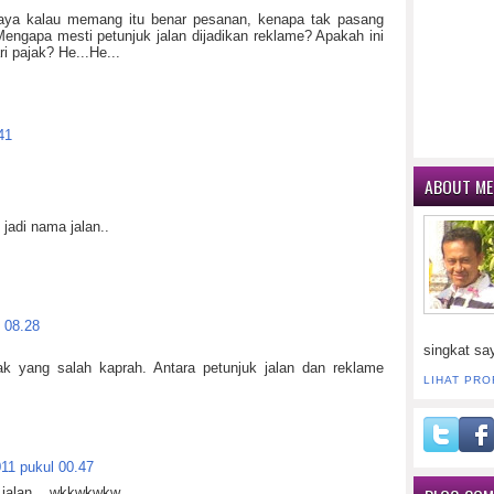
 saya kalau memang itu benar pesanan, kenapa tak pasang
 Mengapa mesti petunjuk jalan dijadikan reklame? Apakah ini
i pajak? He...He...
41
ABOUT ME
jadi nama jalan..
l 08.28
singkat sa
k yang salah kaprah. Antara petunjuk jalan dan reklame
LIHAT PRO
011 pukul 00.47
jalan... wkkwkwkw....