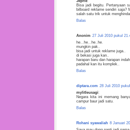
Jeprie
:
Bisa jadi begitu. Pertanyaan
bilboard reklame sendiri saja?
salah satu trik untuk menghindar
Balas
Anonim
27 Juli 2010 pukul 21.
he...he...he..he.
mungkin pak..
bisa jadi untuk reklame juga..
di bekasi juga kan..
harapan baru dan harapan indah 
padahal kan itu komplek..
Balas
diptara.com
28 Juli 2010 puku
mylitleusagi
:
Negara kita ini memang banya
campur baur jadi satu.
Balas
Rohani syawaliah
8 Januari 2
Saya mau dong nanti jadi nama 