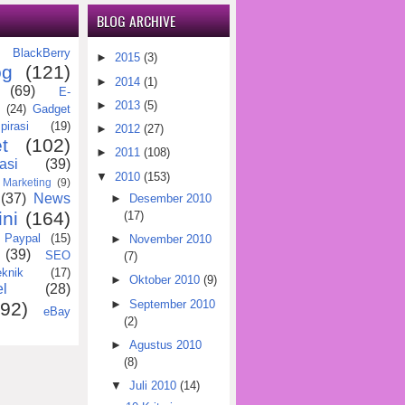
BLOG ARCHIVE
BlackBerry
)
►
2015
(3)
og
(121)
►
2014
(1)
(69)
E-
►
2013
(5)
(24)
Gadget
pirasi
(19)
►
2012
(27)
t
(102)
►
2011
(108)
asi
(39)
▼
2010
(153)
Marketing
(9)
(37)
News
►
Desember 2010
ini
(164)
(17)
Paypal
(15)
►
November 2010
(39)
SEO
(7)
eknik
(17)
►
Oktober 2010
(9)
l
(28)
►
September 2010
(92)
eBay
(2)
►
Agustus 2010
(8)
▼
Juli 2010
(14)