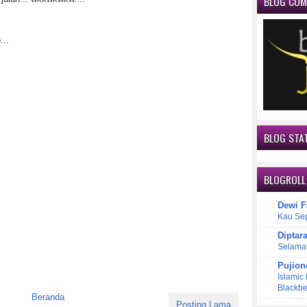
BLOG CO
...
BLOG STAT
BLOGROLL
Dewi F
Kau Se
Diptar
Selama
Pujion
Islamic
Blackbe
Beranda
Posting Lama