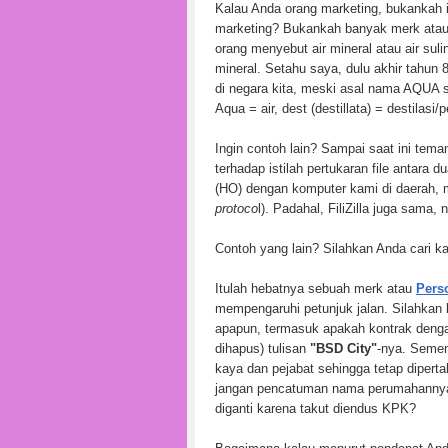
Kalau Anda orang marketing, bukankah 
marketing? Bukankah banyak merk ata
orang menyebut air mineral atau air sul
mineral. Setahu saya, dulu akhir tahun 
di negara kita, meski asal nama AQUA 
Aqua = air, dest (destillata) = destilasi/
Ingin contoh lain? Sampai saat ini tem
terhadap istilah pertukaran file antara 
(HO) dengan komputer kami di daerah, 
protoco
l). Padahal, FiliZilla juga sama,
Contoh yang lain? Silahkan Anda cari k
Itulah hebatnya sebuah merk atau
Pers
mempengaruhi petunjuk jalan. Silahkan k
apapun, termasuk apakah kontrak deng
dihapus) tulisan
"BSD City"
-nya. Seme
kaya dan pejabat sehingga tetap dipert
jangan pencatuman nama perumahannya 
diganti karena takut diendus KPK?