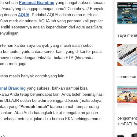
itu sebuah
Personal Branding
yang sangat sukses secara
u
brand
yang dianggap sebagai nama? Contohnya? Banyak
ing dengan
AQUA
. Padahal AQUA adalah nama merk air
80-an merk air mineral AQUA lah yang pertama kali populer
sendiri sebenarnya adalah kependekan dari
aqua destillata
.
penyulingan.
saya memu
an-teman kantor saya banyak yang masih salah sebut
dua komputer, yaitu antara server kami yang di kantor pusat
menyebutnya dengan FileZilla, bukan FTP (
file tranfer
 nama merk juga.
arena masih banyak contoh yang lain.
commerce d
onal Branding
yang sukses, bahkan sampai bisa
alau Anda tetap berpendapat lain. Anda boleh berimajinasi
an DLLAJR sudah berakhir sehingga di
busek
(maksudnya,
ntara yang
"Pondok Indah"
karena rumah tempat orang
ahankan. Atau Anda barangkali takut mengatakan jangan-
pengomenta
sebagai petunjuk jalan dulu berbau KKN sehingga harus
simPATI fr