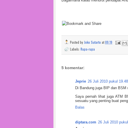
Bagaimana kalau menurut pendapat An
Posted by
Joko Sutarto
at
09.19
Labels:
Rupa-rupa
5 komentar:
Jeprie
26 Juli 2010 pukul 19.48
Di Bandung juga BIP dan BSM mu
Saya pernah lihat juga ATM B
sesuatu yang penting buat peng
Balas
diptara.com
26 Juli 2010 puku