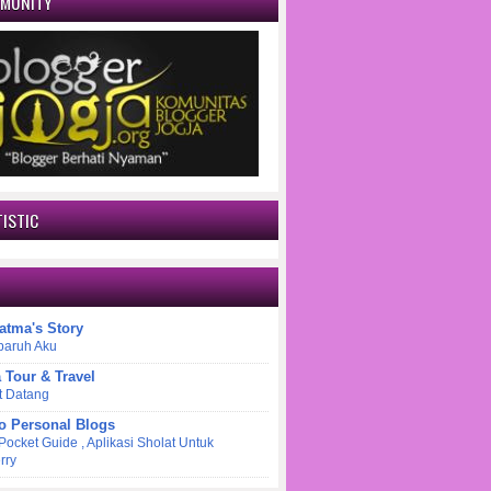
MMUNITY
ISTIC
atma's Story
paruh Aku
a Tour & Travel
t Datang
o Personal Blogs
 Pocket Guide , Aplikasi Sholat Untuk
rry