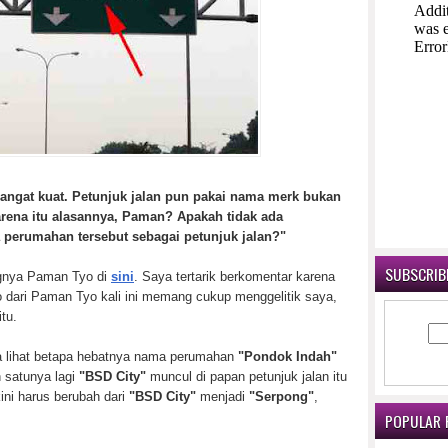
angat kuat. Petunjuk jalan pun pakai nama merk bukan
rena itu alasannya, Paman? Apakah tidak ada
perumahan tersebut sebagai petunjuk jalan?"
SUBSCRIBE
lognya Paman Tyo di
sini
. Saya tertarik berkomentar karena
o dari Paman Tyo kali ini memang cukup menggelitik saya,
tu.
ba lihat betapa hebatnya nama perumahan
"Pondok Indah"
n satunya lagi
"BSD City"
muncul di papan petunjuk jalan itu
ini harus berubah dari
"BSD City"
menjadi
"Serpong"
,
POPULAR 