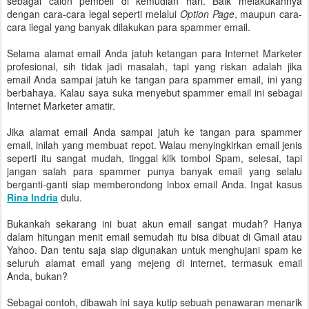
sebagai calon pembeli di kemudian hari. Baik melakukannya
dengan cara-cara legal seperti melalui
Option Page
, maupun cara-
cara ilegal yang banyak dilakukan para spammer email.
Selama alamat email Anda jatuh ketangan para Internet Marketer
profesional, sih tidak jadi masalah, tapi yang riskan adalah jika
email Anda sampai jatuh ke tangan para spammer email, ini yang
berbahaya. Kalau saya suka menyebut spammer email ini sebagai
Internet Marketer amatir.
Jika alamat email Anda sampai jatuh ke tangan para spammer
email, inilah yang membuat repot. Walau menyingkirkan email jenis
seperti itu sangat mudah, tinggal klik tombol Spam, selesai, tapi
jangan salah para spammer punya banyak email yang selalu
berganti-ganti siap memberondong inbox email Anda. Ingat kasus
Rina Indria
dulu.
Bukankah sekarang ini buat akun email sangat mudah? Hanya
dalam hitungan menit email semudah itu bisa dibuat di Gmail atau
Yahoo. Dan tentu saja siap digunakan untuk menghujani spam ke
seluruh alamat email yang mejeng di internet, termasuk email
Anda, bukan?
Sebagai contoh, dibawah ini saya kutip sebuah penawaran menarik