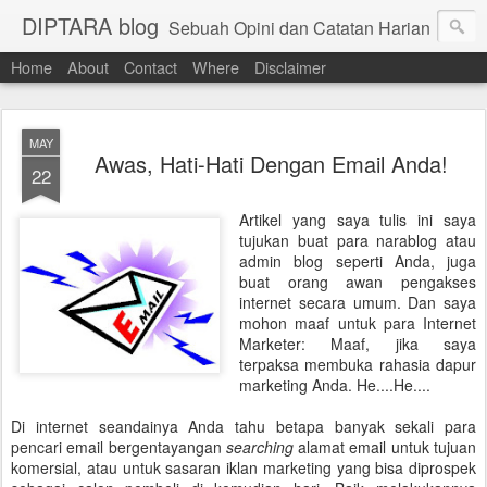
DIPTARA blog
Sebuah Opini dan Catatan Harian
Home
About
Contact
Where
Disclaimer
MAY
Awas, Hati-Hati Dengan Email Anda!
22
Artikel yang saya tulis ini saya
tujukan buat para narablog atau
admin blog seperti Anda, juga
buat orang awan pengakses
internet secara umum. Dan saya
mohon maaf untuk para Internet
Marketer: Maaf, jika saya
terpaksa membuka rahasia dapur
marketing Anda. He....He....
Di internet seandainya Anda tahu betapa banyak sekali para
pencari email bergentayangan
searching
alamat email untuk tujuan
komersial, atau untuk sasaran iklan marketing yang bisa diprospek