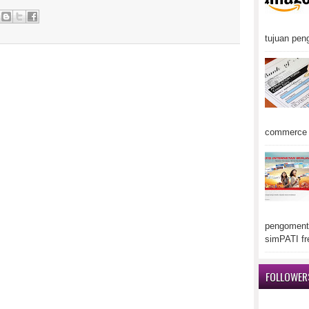
tujuan peng
commerce d
pengomenta
simPATI fr
FOLLOWER