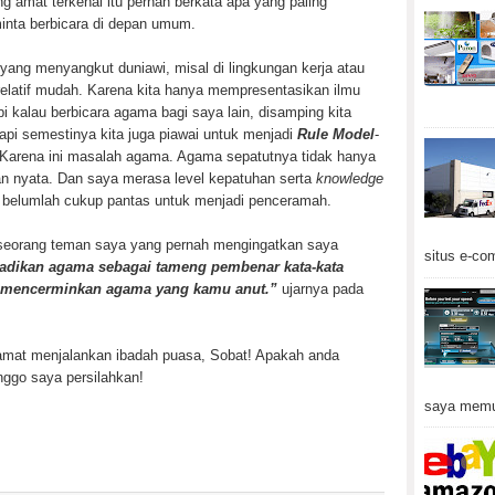
g amat terkenal itu pernah berkata apa yang paling
inta berbicara di depan umum.
 yang menyangkut duniawi, misal di lingkungan kerja atau
relatif mudah. Karena kita hanya mempresentasikan ilmu
pi kalau berbicara agama bagi saya lain, disamping kita
pi semestinya kita juga piawai untuk menjadi
Rule Model
-
 Karena ini masalah agama. Agama sepatutnya tidak hanya
kan nyata. Dan saya merasa level kepatuhan serta
knowledge
di belumlah cukup pantas untuk menjadi penceramah.
h seorang teman saya yang pernah mengingatkan saya
situs e-co
dikan agama sebagai tameng pembenar kata-kata
 mencerminkan agama yang kamu anut.”
ujarnya pada
lamat menjalankan ibadah puasa, Sobat! Apakah anda
ggo saya persilahkan!
saya memu