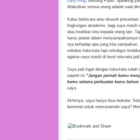
Larry King
, seorang Public Speaking yan
ditakutkan semua orang adalah saat dim
Kalau berbicara atau disuruh presentasi
lingkungan akademis, bagi saya masih 
atau keahlian kita kepada orang lain. Ta
harus piawai dalam menyampaikannya ta
nya terhadap apa yang kita sampaikan.
sebatas kata-kata tapi sekaligus tinda
agama saya masih di level rata-rata ja
Saya jadi ingat dengan kata-kata sala
seperti ini
“Jangan pernah kamu menja
kamu selama perbuatan kamu belum
saya.
Akhirnya, saya hanya bisa berkata: Se
berminat untuk menceramahi saya? Mon