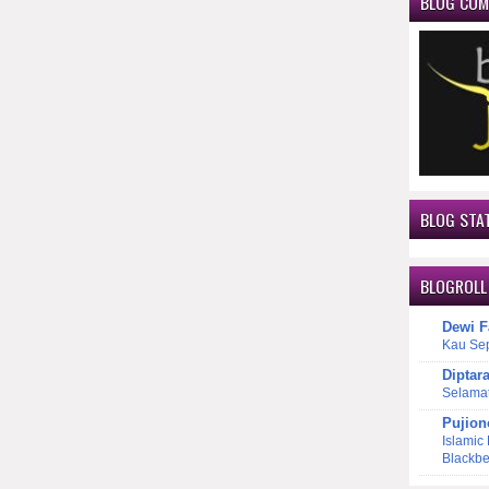
BLOG CO
BLOG STAT
BLOGROLL
Dewi F
Kau Se
Diptar
Selama
Pujion
Islamic
Blackbe