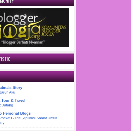
MMUNITY
ISTIC
atma's Story
paruh Aku
a Tour & Travel
t Datang
o Personal Blogs
 Pocket Guide , Aplikasi Sholat Untuk
rry