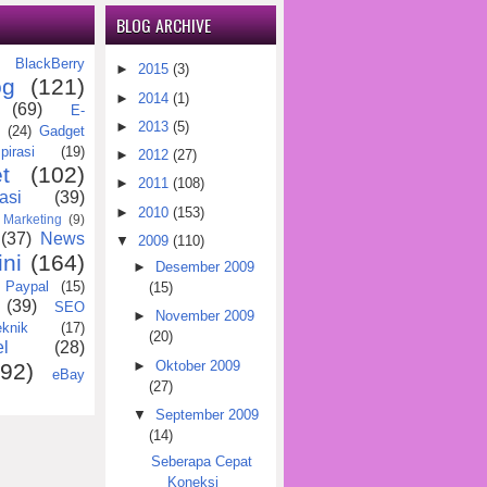
BLOG ARCHIVE
BlackBerry
)
►
2015
(3)
og
(121)
►
2014
(1)
(69)
E-
►
2013
(5)
(24)
Gadget
pirasi
(19)
►
2012
(27)
t
(102)
►
2011
(108)
asi
(39)
►
2010
(153)
Marketing
(9)
(37)
News
▼
2009
(110)
ini
(164)
►
Desember 2009
Paypal
(15)
(15)
(39)
SEO
►
November 2009
eknik
(17)
(20)
l
(28)
►
Oktober 2009
(92)
eBay
(27)
▼
September 2009
(14)
Seberapa Cepat
Koneksi