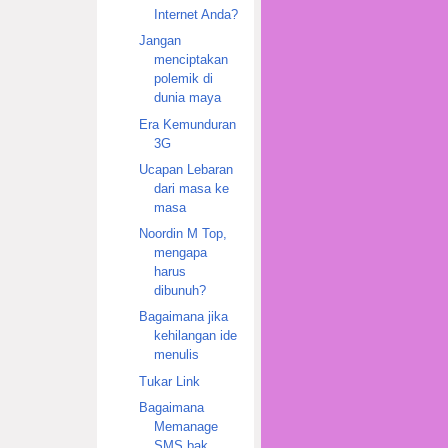
Internet Anda?
Jangan
menciptakan
polemik di
dunia maya
Era Kemunduran
3G
Ucapan Lebaran
dari masa ke
masa
Noordin M Top,
mengapa
harus
dibunuh?
Bagaimana jika
kehilangan ide
menulis
Tukar Link
Bagaimana
Memanage
SMS bak