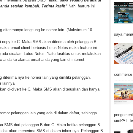
akan menerima balasan SMS
“Maaf, saya sedang berada di
anda setelah kembali. Terima kasih”
Nah, feature ini
 diterimanya langsung ke nomor lain. (Maksimum 10
saya memu
i-copy ke C. Maka SMS akan diterima oleh pelanggan B
akai email client berbasis Lotus Notes maka feature ini
g ada didalam Lotus Notes. Yaitu fasilitas untuk melakukan
 anda ke alamat email anda yang lain di internet.
commerce d
iterima nya ke nomor lain yang dimiliki pelanggan.
 lainnya
kan di-divert ke C. Maka SMS akan diteruskan dan hanya
omor pelanggan lain yang ada di dalam daftar, sehingga
pengomenta
simPATI fr
ma SMS dari pelanggan B dan C. Maka ketika pelanggan B
tidak akan menerima SMS di dalam inbox nya. Pelanggan B