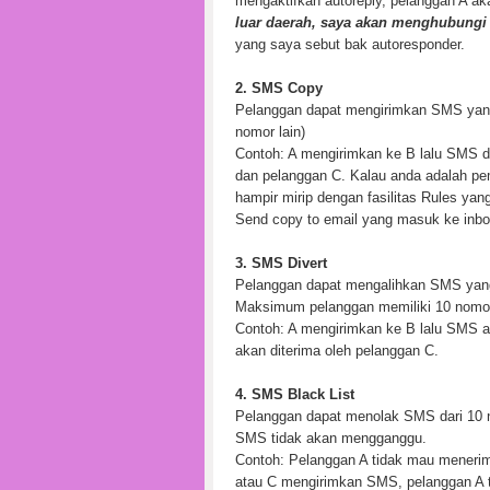
mengaktifkan autoreply, pelanggan A 
luar daerah, saya akan menghubungi 
yang saya sebut bak autoresponder.
2. SMS Copy
Pelanggan dapat mengirimkan SMS yang
nomor lain)
Contoh: A mengirimkan ke B lalu SMS d
dan pelanggan C. Kalau anda adalah pem
hampir mirip dengan fasilitas Rules yan
Send copy to email yang masuk ke inbox
3. SMS Divert
Pelanggan dapat mengalihkan SMS yang d
Maksimum pelanggan memiliki 10 nomor
Contoh: A mengirimkan ke B lalu SMS a
akan diterima oleh pelanggan C.
4. SMS Black List
Pelanggan dapat menolak SMS dari 10 n
SMS tidak akan mengganggu.
Contoh: Pelanggan A tidak mau meneri
atau C mengirimkan SMS, pelanggan A 