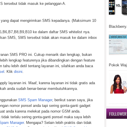
 tersebut tidak masuk ke pelanggan A.
r yang dapat mengirimkan SMS kepadanya. (Maksimum 10
Blackberry.
B6,B7,B8,B9,B10 ke dalam daftar SMS whitelist nya.
kan SMS, SMS tersebut tidak akan masuk ke dalam inbox
layanan SMS PRO ini. Cukup menarik dan lengkap, bukan
lebih lengkap featurenya jika dibandingkan dengan feature
Pokok Waji
in tahu lebih detil tentang layanan ini, silahkan anda baca
sel
. Klik
disini
.
ly layanan ini. Maaf, karena layanan ini tidak gratis ada
akah anda sudah benar-benar membutuhkannya.
enggunakan
SMS Spam Manager
, berikut saran saya, jika
engan nomor ponsel anda tapi sering gonta-ganti gadget
 buat anda karena melekat pada nomor GSM anda.
FOLLOWER
tidak terlalu sering gonta-ganti ponsel maka saya lebih
Spam Manager
. Mengapa? Selain lebih praktis dan tidak