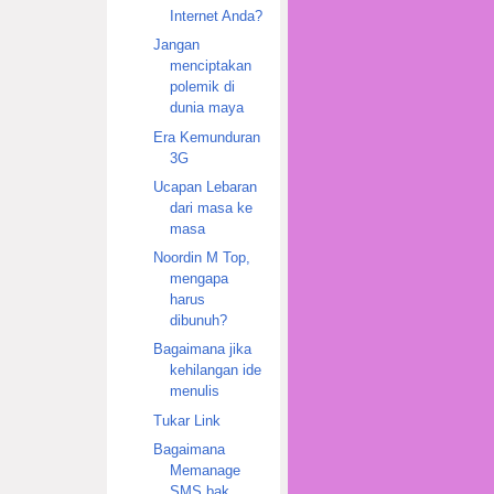
Internet Anda?
Jangan
menciptakan
polemik di
dunia maya
Era Kemunduran
3G
Ucapan Lebaran
dari masa ke
masa
Noordin M Top,
mengapa
harus
dibunuh?
Bagaimana jika
kehilangan ide
menulis
Tukar Link
Bagaimana
Memanage
SMS bak