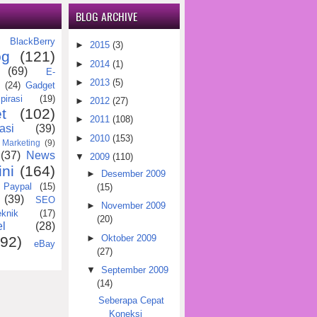
BLOG ARCHIVE
BlackBerry
)
►
2015
(3)
og
(121)
►
2014
(1)
(69)
E-
►
2013
(5)
(24)
Gadget
pirasi
(19)
►
2012
(27)
t
(102)
►
2011
(108)
asi
(39)
►
2010
(153)
Marketing
(9)
(37)
News
▼
2009
(110)
ini
(164)
►
Desember 2009
Paypal
(15)
(15)
(39)
SEO
►
November 2009
eknik
(17)
(20)
l
(28)
►
Oktober 2009
(92)
eBay
(27)
▼
September 2009
(14)
Seberapa Cepat
Koneksi