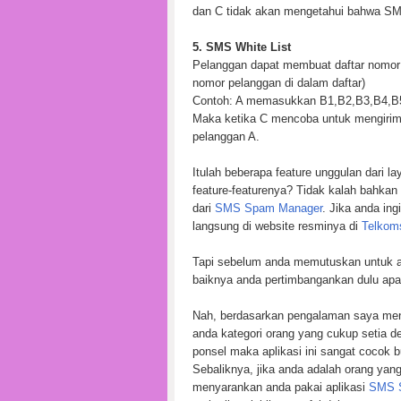
dan C tidak akan mengetahui bahwa SMS
5. SMS White List
Pelanggan dapat membuat daftar nomo
nomor pelanggan di dalam daftar)
Contoh: A memasukkan B1,B2,B3,B4,B5,
Maka ketika C mencoba untuk mengirim
pelanggan A.
Itulah beberapa feature unggulan dari 
feature-featurenya? Tidak kalah bahkan 
dari
SMS Spam Manager
. Jika anda ing
langsung di website resminya di
Telkom
Tapi sebelum anda memutuskan untuk app
baiknya anda pertimbangankan dulu ap
Nah, berdasarkan pengalaman saya m
anda kategori orang yang cukup setia d
ponsel maka aplikasi ini sangat cocok
Sebaliknya, jika anda adalah orang yang 
menyarankan anda pakai aplikasi
SMS 