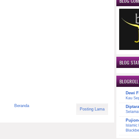
BLOG CO
BLOG STAT
BLOGROLL
Dewi F
Kau Se
Beranda
Diptar
Posting Lama
Selama
Pujion
Islamic
Blackbe