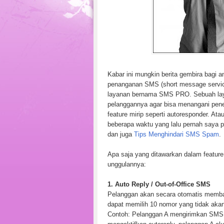
Kabar ini mungkin berita gembira bag
penanganan SMS (short message service
layanan bernama SMS PRO. Sebuah laya
pelanggannya agar bisa menangani pen
feature mirip seperti autoresponder. Ata
beberapa waktu yang lalu pernah saya po
dan juga
Tips Menghindari SMS Spam
.
Apa saja yang ditawarkan dalam featur
unggulannya:
1. Auto Reply / Out-of-Office SMS
Pelanggan akan secara otomatis memba
dapat memilih 10 nomor yang tidak akan
Contoh: Pelanggan A mengirimkan SMS