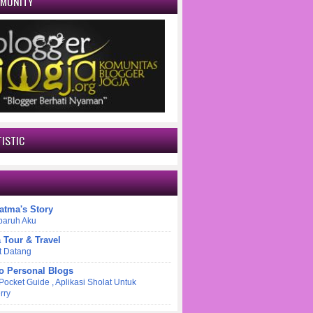
MMUNITY
ISTIC
atma's Story
paruh Aku
a Tour & Travel
t Datang
o Personal Blogs
 Pocket Guide , Aplikasi Sholat Untuk
rry