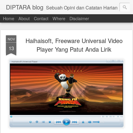
DIPTARA blog
Sebuah Opini dan Catatan Harian
Home
About
Contact
Where
Disclaimer
Haihaisoft, Freeware Universal Video
NOV
13
Player Yang Patut Anda Lirik