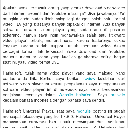
Apakah anda termasuk orang yang gemar download video-video
dari internet, seperti dari Youtube misalnya? Jika jawabanya
‘Ya’
mungkin anda sudah tidak asing lagi dengan salah satu format
video FLV yang biasanya banyak dipakai di internet. Ada banyak
software freeware video player yang sudah ada di pasaran
sekarang, namun saya ingin menawarkan salah satu freeware
video player terbaik, menurut saya, karena featurenya cukup
lengkap karena sudah support untuk memutar video dalam
berbagai format, tak terkecuali video download dari Youtube,
maupun memutar video yang kualitas gambarnya paling bagus
saat ini, yaitu video format DVD.
Haihaisoft, itulah nama video player yang saya maksud, yang
pantas anda lirik. Berikut saya berikan
review
kelebihan dari
software video player ini sesuai pengalaman saya menggunakan
software video player ini di notebook saya serta berdasarkan
penjelasan resminya dalam
Website Haihaisoft
. Saya
translate
kedalam bahasa Indonesia dengan bahasa saya sendiri.
Haihaisoft Universal Player, saat saya
menulis
posting ini sudah
mencapai releasenya yang ke 1.4.6.0. Haihaisoft Universal Player
menawarkan cara-cara baru untuk menyimpan dan menikmati
semua musik, video, gambar, dan merekam TV. Hebatnya lagi