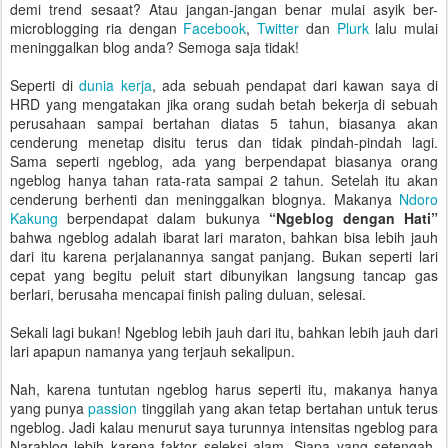
demi trend sesaat? Atau jangan-jangan benar mulai asyik ber-
microblogging ria dengan
Facebook
,
Twitter
dan
Plurk
lalu mulai
meninggalkan blog anda? Semoga saja tidak!
Seperti di
dunia kerja
, ada sebuah pendapat dari kawan saya di
HRD yang mengatakan jika orang sudah betah bekerja di sebuah
perusahaan sampai bertahan diatas 5 tahun, biasanya akan
cenderung menetap disitu terus dan tidak pindah-pindah lagi.
Sama seperti ngeblog, ada yang berpendapat biasanya orang
ngeblog hanya tahan rata-rata sampai 2 tahun. Setelah itu akan
cenderung berhenti dan meninggalkan blognya. Makanya
Ndoro
Kakung
berpendapat dalam bukunya
“Ngeblog dengan Hati”
bahwa ngeblog adalah ibarat lari maraton, bahkan bisa lebih jauh
dari itu karena perjalanannya sangat panjang. Bukan seperti lari
cepat yang begitu peluit start dibunyikan langsung tancap gas
berlari, berusaha mencapai finish paling duluan, selesai.
Sekali lagi bukan! Ngeblog lebih jauh dari itu, bahkan lebih jauh dari
lari apapun namanya yang terjauh sekalipun.
Nah, karena tuntutan ngeblog harus seperti itu, makanya hanya
yang punya
passion
tinggilah yang akan tetap bertahan untuk terus
ngeblog. Jadi kalau menurut saya turunnya intensitas ngeblog para
Narablog lebih karena faktor seleksi alam. Siapa yang setengah-