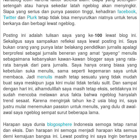
setengah atau hanya sekedar latah ngeblog akan menyingkir.
Siapa yang serius dan punya passion tinggi, kehadiran
facebook
,
Twitter
dan
Plurk
tetap tidak bisa menyurutkan niatnya untuk terus
berkarya dan berbagi lewat ngeblog.
Posting ini adalah tulisan saya yang ke-
100
lewat blog ini.
Sekaligus saya sampaikan refleksi saya lewat posting ini. Saya
bukan orang yang punya latar belakang pendidikan jurnalis apalagi
berprofesi sebagai jurnalis beneran yang amat
“gayeng”
menulis
sebagaimana kebanyakan kawan-kawan blogger saya yang rata-
rata banyak dari para jurnalis. Saya hanya orang biasa yang
kebetulan suka menulis, sama seperti kegemaran saya untuk
membaca. Jadi
menulis
masih tetap sesuatu yang tidak mudah
buat saya meskipun juga kini mulai tidak terlalu sulit. Dan sampai
dengan hari ini, alhamdulillah saya masih tetap eksis, setidaknya ini
sudah mencoba melawan arus fakta bahwa ngeblog hanyalah
trend sesaat. Karena menginjak tahun ke-2 usia blog ini, saya
justru mulai menemukan passion untuk menulis, yang dulu di awal-
awal saya ngeblog sempat surut beberapa lama.
Harapan saya dunia
blogosphere
Indonesia semoga tetap ramai
dan eksis. Dan harapan ini semoga menjadi harapan kita semua
demi kemajuan bangsa ini. Lewat posting ini saya ingin bertanya