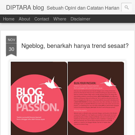
DIPTARA blog
Sebuah Opini dan Catatan Harian
Home
About
Contact
Where
Disclaimer
NOV
Ngeblog, benarkah hanya trend sesaat?
30