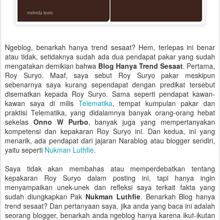
Ngeblog, benarkah hanya trend sesaat? Hem, terlepas ini benar
atau tidak, setidaknya sudah ada dua pendapat pakar yang sudah
mengatakan demikian bahwa
Blog Hanya Trend Sesaat
. Pertama,
Roy Suryo. Maaf, saya sebut Roy Suryo pakar meskipun
sebenarnya saya kurang sependapat dengan predikat tersebut
disematkan kepada Roy Suryo. Sama seperti pendapat kawan-
kawan saya di milis
Telematika
, tempat kumpulan pakar dan
praktisi Telematika, yang didalamnya banyak orang-orang hebat
sekelas
Onno W Purbo
, banyak juga yang mempertanyakan
kompetensi dan kepakaran Roy Suryo ini. Dan kedua, ini yang
menarik, ada pendapat dari jajaran Narablog atau blogger sendiri,
yaitu seperti
Nukman Luthfie
.
Saya tidak akan membahas atau memperdebatkan tentang
kepakaran Roy Suryo dalam posting ini, tapi hanya ingin
menyampaikan unek-unek dan refleksi saya terkait fakta yang
sudah diungkapkan Pak
Nukman Luthfie
. Benarkah Blog hanya
trend sesaat? Dan pertanyaan saya, jika anda yang baca ini adalah
seorang blogger, benarkah anda ngeblog hanya karena ikut-ikutan