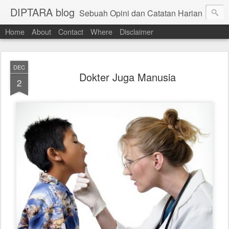
DIPTARA blog
Sebuah Opini dan Catatan Harian
Home
About
Contact
Where
Disclaimer
DEC
Dokter Juga Manusia
2