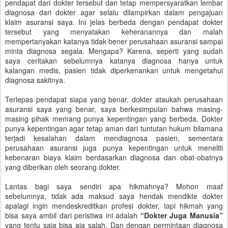
pendapat dari dokter tersebut dan tetap mempersyaratkan lembar
diagnosa dari dokter agar selalu dilampirkan dalam pengajuan
klaim asuransi saya. Ini jelas berbeda dengan pendapat dokter
tersebut yang menyatakan keheranannya dan malah
mempertanyakan katanya tidak bener perusahaan asuransi sampai
minta diagnosa segala. Mengapa? Karena, seperti yang sudah
saya ceritakan sebelumnya katanya diagnosa hanya untuk
kalangan medis, pasien tidak diperkenankan untuk mengetahui
diagnosa sakitnya.
Terlepas pendapat siapa yang benar, dokter ataukah perusahaan
asuransi saya yang benar, saya berkesimpulan bahwa masing-
masing pihak memang punya kepentingan yang berbeda. Dokter
punya kepentingan agar tetap aman dari tuntutan hukum bilamana
terjadi kesalahan dalam mendiagnosa pasien, sementara
perusahaan asuransi juga punya kepentingan untuk meneliti
kebenaran biaya klaim berdasarkan diagnosa dan obat-obatnya
yang diberikan oleh seorang dokter.
Lantas bagi saya sendiri apa hikmahnya? Mohon maaf
sebelumnya, tidak ada maksud saya hendak mendikte dokter
apalagi ingin mendeskreditkan profesi dokter, tapi hikmah yang
bisa saya ambil dari peristiwa ini adalah
“Dokter Juga Manusia”
yang tentu saja bisa aja salah. Dan dengan permintaan diagnosa