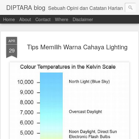
DIPTARA blog
Sebuah Opini dan Catatan Harian
Home
About
Contact
Where
Disclaimer
APR
Tips Memilih Warna Cahaya Lighting
29