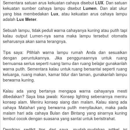
Sementara satuan arus kekuatan cahaya disebut
LUX
. Dan satuan
kekuatan sumber cahaya lampu disebut
Lumen
. Dan alat ukur
yang bisa membedakan
Lux
, atau kekuatan arus cahaya lampu
adalah
Lux Meter
.
Sebuah lampu, tidak peduli warna cahayanya kuning atau putih tapi
kalau output Lumen-nya sama maka lampu tersebut otomatis
seharusnya akan sama terangnya.
Tips saya: Pilihlah warna lampu rumah Anda dan sesuaikan
dengan peruntukannya. Jika penggunaannya untuk ruang
bernuansa serius seperti ruang tamu dan ruang belajar gunakanlah
warna putih. Sementara kalau untuk ruang bersantai seperti ruang
keluarga, ruang makan, kamar tidur dan taman, gunakanlah lampu
berwarna kuning.
Kalau ada yang bertanya mengapa warna cahayanya mesti
dibedakan? Saya bisa jawab: Konsep lighting sebenarnya meniru
konsep alam. Meniru konsep siang dan malam. Kalau siang ada
cahaya Matahari yang berwarna putih menyilaukan, maka pada
malam hari ada cahaya Bulan dan Bintang yang sinarnya kuning
lembut cocok dengan suasana yang santai untuk beristirahat.
Demikian sedikit tips dari saya, mudah-mudahan artikel ini