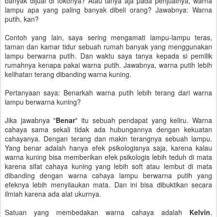
banyak dijual di tokonya? Atau tanya aja pada penjualnya, warna
lampu apa yang paling banyak dibeli orang? Jawabnya: Warna
putih, kan?
Contoh yang lain, saya sering mengamati lampu-lampu teras,
taman dan kamar tidur sebuah rumah banyak yang menggunakan
lampu berwarna putih. Dan waktu saya tanya kepada si pemilik
rumahnya kenapa pakai warna putih. Jawabnya, warna putih lebih
kelihatan terang dibanding warna kuning.
Pertanyaan saya: Benarkah warna putih lebih terang dari warna
lampu berwarna kuning?
Jika jawabnya "
Benar
" itu sebuah pendapat yang keliru. Warna
cahaya sama sekali tidak ada hubungannya dengan kekuatan
cahayanya. Dengan terang dan makin terangnya sebuah lampu.
Yang benar adalah hanya efek psikologisnya saja, karena kalau
warna kuning bisa memberikan efek psikologis lebih teduh di mata
karena sifat cahaya kuning yang lebih soft atau lembut di mata
dibanding dengan warna cahaya lampu berwarna putih yang
efeknya lebih menyilaukan mata. Dan ini bisa dibuktikan secara
ilmiah karena ada alat ukurnya.
Satuan yang membedakan warna cahaya adalah
Kelvin
.