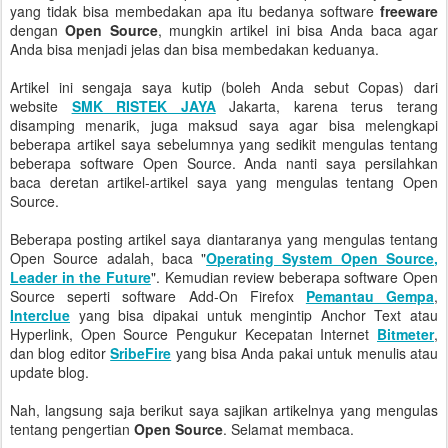
yang tidak bisa membedakan apa itu bedanya software
freeware
dengan
Open Source
, mungkin artikel ini bisa Anda baca agar
Anda bisa menjadi jelas dan bisa membedakan keduanya.
Artikel ini sengaja saya kutip (boleh Anda sebut Copas) dari
website
SMK RISTEK JAYA
Jakarta, karena terus terang
disamping menarik, juga maksud saya agar bisa melengkapi
beberapa artikel saya sebelumnya yang sedikit mengulas tentang
beberapa software Open Source. Anda nanti saya persilahkan
baca deretan artikel-artikel saya yang mengulas tentang Open
Source.
Beberapa posting artikel saya diantaranya yang mengulas tentang
Open Source adalah, baca "
Operating System Open Source,
Leader in the Future
". Kemudian review beberapa software Open
Source seperti software Add-On Firefox
Pemantau Gempa
,
Interclue
yang bisa dipakai untuk mengintip Anchor Text atau
Hyperlink, Open Source Pengukur Kecepatan Internet
Bitmeter
,
dan blog editor
SribeFire
yang bisa Anda pakai untuk menulis atau
update blog.
Nah, langsung saja berikut saya sajikan artikelnya yang mengulas
tentang pengertian
Open Source
. Selamat membaca.