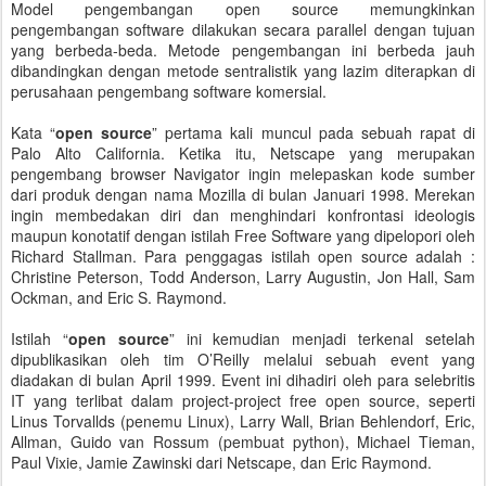
Model pengembangan open source memungkinkan
pengembangan software dilakukan secara parallel dengan tujuan
yang berbeda-beda. Metode pengembangan ini berbeda jauh
dibandingkan dengan metode sentralistik yang lazim diterapkan di
perusahaan pengembang software komersial.
Kata “
open source
” pertama kali muncul pada sebuah rapat di
Palo Alto California. Ketika itu, Netscape yang merupakan
pengembang browser Navigator ingin melepaskan kode sumber
dari produk dengan nama Mozilla di bulan Januari 1998. Merekan
ingin membedakan diri dan menghindari konfrontasi ideologis
maupun konotatif dengan istilah Free Software yang dipelopori oleh
Richard Stallman. Para penggagas istilah open source adalah :
Christine Peterson, Todd Anderson, Larry Augustin, Jon Hall, Sam
Ockman, and Eric S. Raymond.
Istilah “
open source
” ini kemudian menjadi terkenal setelah
dipublikasikan oleh tim O’Reilly melalui sebuah event yang
diadakan di bulan April 1999. Event ini dihadiri oleh para selebritis
IT yang terlibat dalam project-project free open source, seperti
Linus Torvallds (penemu Linux), Larry Wall, Brian Behlendorf, Eric,
Allman, Guido van Rossum (pembuat python), Michael Tieman,
Paul Vixie, Jamie Zawinski dari Netscape, dan Eric Raymond.