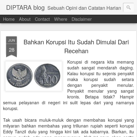
DIPTARA blog
Sebuah Opini dan Catatan Harian
Home
About
Contact
Where
Disclaimer
Bahkan Korupsi Itu Sudah Dimulai Dari
JUN
28
Recehan
Korupsi di negara kita memang
sudah sangat mendarah daging.
Kalau korupsi itu sejenis penyakit
maka korupsi sudah setara
dengan penyakit menular.
Penyakit menular yang sangat
kronis. Betapa tidak? Hampir
semua pelayanan di negeri ini sulit lepas dari yang namanya
korupsi.
Tak usah bicara muluk-muluk dengan membahas korupsi yang
milyaran bahkan membahas yang triliunan rupiah seperti korupsi
Eddy Tanzil dulu yang hingga kini tak ada kabarnya. Biarkan, itu