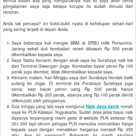
semua sudah ada yang mengurusnya. Kali ini saya akan cerita
pengalaman saya saja betapa korupsi itu sudah dimulai dari
recehan.
Anda tak percaya? Ini bukti-bukti nyata di kehidupan sehari-hari
yang sering terjadi di depan Anda.
Saya beberapa kali mengisi BBM di SPBU milik Pertamina.
Jarang sekali duit kembalian receh dibawah Rp 500 perak
dikembalikan kepada saya.
Saya Sabtu kemarin dengan anak saya ke Surabaya naik bis
dari Terminal Giwangan Jogja. Kembalian bayar peron Rp 100
perak juga diembat, tidak dikembalikan kepada saya.
Kemarin malam, hari Minggu saya dari Surabaya hendak balik
pulang ke Jogja. Di terminal bis Purabaya Surabaya juga
sama, saat bayar peron uang Rp 500 perak hanya
dikembalikan Rp 200 perak, sisanya yang Rp 100 perak dientit
(dikorupsi) oleh petugasnya.
Dua minggu yang lalu saya mengurus
Naik daya listrik
rumah
saya ke PLN Kalasan Yogyakarta. Sudah jelas-jelas biaya naik
dayanya terpampang resmi gede di website PLN sebesar Rp
251.300 tapi oknum petugas PLN mencoba memainkan harga
kepada saya dengan menaikkan harganya menjadi Rp 450
ribu. Apa ini namanya? Bukankah ini masih saudara