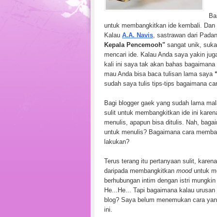
Ba
untuk membangkitkan ide kembali. Dan 
Kalau
A.A. Navis
, sastrawan dari Pada
Kepala Pencemooh"
sangat unik, suka
mencari ide. Kalau Anda saya yakin jug
kali ini saya tak akan bahas bagaimana
mau Anda bisa baca tulisan lama saya
sudah saya tulis tips-tips bagaimana ca
Bagi blogger gaek yang sudah lama mal
sulit untuk membangkitkan ide ini kare
menulis, apapun bisa ditulis. Nah, bag
untuk menulis? Bagaimana cara memba
lakukan?
Terus terang itu pertanyaan sulit, kar
daripada membangkitkan
mood
untuk me
berhubungan intim dengan istri mungki
He...He... Tapi bagaimana kalau urusan 
blog? Saya belum menemukan cara yang 
ini.