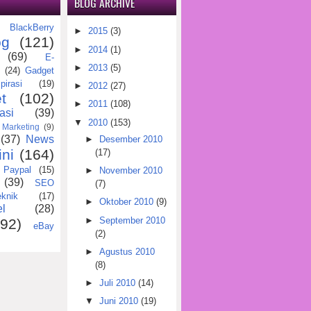
BLOG ARCHIVE
BlackBerry
)
►
2015
(3)
og
(121)
►
2014
(1)
(69)
E-
►
2013
(5)
(24)
Gadget
pirasi
(19)
►
2012
(27)
t
(102)
►
2011
(108)
asi
(39)
▼
2010
(153)
Marketing
(9)
(37)
News
►
Desember 2010
ini
(164)
(17)
Paypal
(15)
►
November 2010
(39)
SEO
(7)
eknik
(17)
►
Oktober 2010
(9)
l
(28)
►
September 2010
(92)
eBay
(2)
►
Agustus 2010
(8)
►
Juli 2010
(14)
▼
Juni 2010
(19)