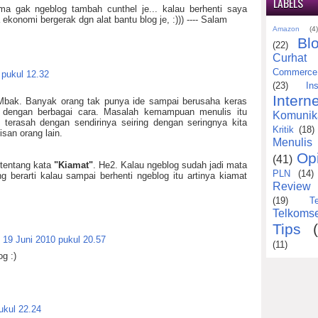
LABELS
ma gak ngeblog tambah cunthel je... kalau berhenti saya
ekonomi bergerak dgn alat bantu blog je, :))) ---- Salam
Amazon
(4
Bl
(22)
Curhat
Commerce
 pukul 12.32
(23)
Ins
Interne
 Mbak. Banyak orang tak punya ide sampai berusaha keras
 dengan berbagai cara. Masalah kemampuan menulis itu
Komunik
n terasah dengan sendirinya seiring dengan seringnya kita
Kritik
(18)
san orang lain.
Menulis
Op
(41)
 tentang kata
"Kiamat"
. He2. Kalau ngeblog sudah jadi mata
PLN
(14)
g berarti kalau sampai berhenti ngeblog itu artinya kiamat
Review
(19)
T
Telkomse
Tips
19 Juni 2010 pukul 20.57
(11)
og :)
ukul 22.24