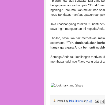
“Masih”
dan ada sebagian lagi yang j
ketiga jawabannya kompak
“Tidak”
sem
ngeblog? Percuma, kan melakukan sesua
terus tak dapat manfaat apapun dari pek
Jika keadaan yang terakhir itu nanti ben
saya ingin mengatakan ini kepada Anda
Lho-lho, saya, kok tak memotivasi mal
sederhana:
“Toh, dunia tak akan berhe
hanya gara-gara Anda berhenti ngebl
Semoga Anda tak kehilangan motivasi d
membaca judul nge-
flame
yang ada di a
Posted by
Joko Sutarto
at
14.33