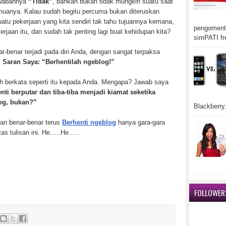
awabannya
“Tidak”
, bahkan bukan tidak mungkin suatu saat
uanya. Kalau sudah begitu percuma bukan diteruskan
tu pekerjaan yang kita sendiri tak tahu tujuannya kemana,
pengomenta
erjaan itu, dan sudah tak penting lagi buat kehidupan kita?
simPATI fr
ar-benar terjadi pada diri Anda, dengan sangat terpaksa
.
Saran Saya: “Berhentilah ngeblog!”
ah berkata seperti itu kepada Anda. Mengapa? Jawab saya
nti berputar dan tiba-tiba menjadi kiamat seketika
og, bukan?”
Blackberry.
an benar-benar terus
Berhenti ngeblog
hanya gara-gara
tas tulisan ini. He…..He…..
FOLLOWER