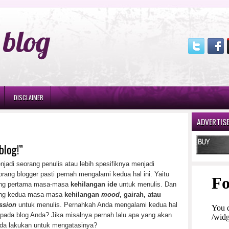
blog
DISCLAIMER
ADVERTIS
blog!”
njadi seorang penulis atau lebih spesifiknya menjadi
orang blogger pasti pernah mengalami kedua hal ini. Yaitu
ng pertama masa-masa
kehilangan ide
untuk menulis. Dan
ng kedua masa-masa
kehilangan
mood
, gairah, atau
ssion
untuk menulis. Pernahkah Anda mengalami kedua hal
i pada blog Anda? Jika misalnya pernah lalu apa yang akan
da lakukan untuk mengatasinya?