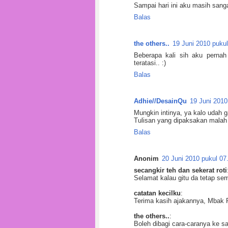
Sampai hari ini aku masih sanga
Balas
the others..
19 Juni 2010 pukul
Beberapa kali sih aku pernah
teratasi.. :)
Balas
Adhie//DesainQu
19 Juni 2010
Mungkin intinya, ya kalo udah 
Tulisan yang dipaksakan malah
Balas
Anonim
20 Juni 2010 pukul 07
secangkir teh dan sekerat roti
Selamat kalau gitu da tetap se
catatan kecilku
:
Terima kasih ajakannya, Mbak 
the others..
:
Boleh dibagi cara-caranya ke s