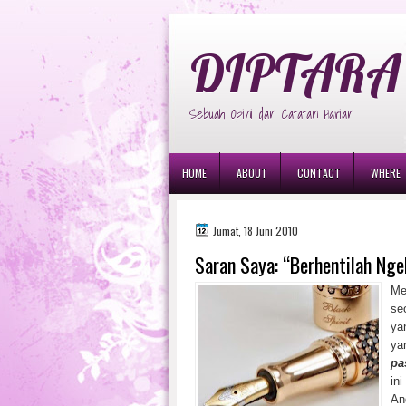
diptara
DIPTARA 
Sebuah Opini dan Catatan Harian
HOME
ABOUT
CONTACT
WHERE
Jumat, 18 Juni 2010
Saran Saya: “Berhentilah Nge
Me
se
ya
ya
pa
in
An