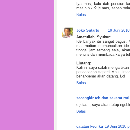
Iya mas, kalo dah pensiun la
masih pikir2 je mas, sebab roda 
Balas
Joko Sutarto
19 Juni 2010
Amatullah. Syukur
:
Ide banyak itu sangat bagus,
mati-matian memunculkan ide
tinggal jam terbang saja, aka
menulis dan membaca karya tuli
Lintang
:
Kali ini saya salah mengartikan
pencaharian seperti Mas Lintan
benar-benar akan datang. Lol
Balas
secangkir teh dan sekerat roti
o jelas,,, saya akan tetap ngebl
Balas
catatan kecilku
19 Juni 2010 p