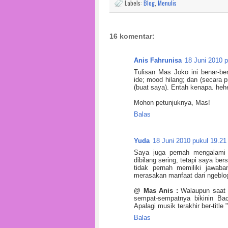
Labels:
Blog
,
Menulis
16 komentar:
Anis Fahrunisa
18 Juni 2010 p
Tulisan Mas Joko ini benar-be
ide; mood hilang; dan (secara 
(buat saya). Entah kenapa. hehe
Mohon petunjuknya, Mas!
Balas
Yuda
18 Juni 2010 pukul 19.21
Saya juga pernah mengalami
dibilang sering, tetapi saya be
tidak pernah memiliki jawab
merasakan manfaat dari ngeblog
@ Mas Anis :
Walaupun saat i
sempat-sempatnya bikinin Ba
Apalagi musik terakhir ber-titl
Balas