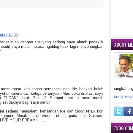
ukul 18.30
nar relevan dengan apa yang sedang saya alami: paceklik
ABOUT ME
pribadi) saya mulai merasa ngeblog tidak lagi menyenangkan
...
singkat sa
 masa-masa kehilangan semangat dan ide bahkan boleh
rsyukur karena dari ketiga pertanyaan Mas Joko di atas, saya
LIHAT PRO
an "TIDAK" untuk Point 2. Sampai saat ini saya masih
 setidaknya bagi saya sendiri.
ni sedang mengalami kehilangan Ide dan Mood tetapi kok
ckground Musik untuk Video Tuturial pada Link Sukses.
e "LIVE YOUR FREAM!"......
BLOG CO