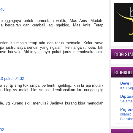
.48
i bloggingnya untuk sementara waktu, Mas Anis. Mudah-
sa bergairah dan kembali lagi ngeblog, Mas Anis. Tetap
sion itu masih tetap ada dan terus menyala. Kalau saya
apa justru saya sendiri yang ngalami kehilangan
mood
, tak
rnya banyak. Akhirnya, saya pakai jurus memaksakan diri
BLOG STAT
BLOGROLL
10 pukul 04.32
Dewi F
sy, tp smg tdk smpai berhenti ngeblog...khn br aja mulai?
Kau Se
 blog sy malah blm smpat direalisasikan krn nunggu plg
Diptar
Selama
de, yg kurang skill menulis? Jadinya kurang bisa mengolah
Pujion
Islamic
Blackbe
.02