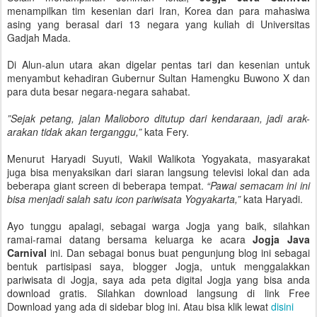
menampilkan tim kesenian dari Iran, Korea dan para mahasiwa
asing yang berasal dari 13 negara yang kuliah di Universitas
Gadjah Mada.
Di Alun-alun utara akan digelar pentas tari dan kesenian untuk
menyambut kehadiran Gubernur Sultan Hamengku Buwono X dan
para duta besar negara-negara sahabat.
”Sejak petang, jalan Malioboro ditutup dari kendaraan, jadi arak-
arakan tidak akan terganggu,”
kata Fery.
Menurut Haryadi Suyuti, Wakil Walikota Yogyakata, masyarakat
juga bisa menyaksikan dari siaran langsung televisi lokal dan ada
beberapa giant screen di beberapa tempat.
“Pawai semacam ini ini
bisa menjadi salah satu icon pariwisata Yogyakarta,”
kata Haryadi.
Ayo tunggu apalagi, sebagai warga Jogja yang baik, silahkan
ramai-ramai datang bersama keluarga ke acara
Jogja Java
Carnival
ini. Dan sebagai bonus buat pengunjung blog ini sebagai
bentuk partisipasi saya, blogger Jogja, untuk menggalakkan
pariwisata di Jogja, saya ada peta digital Jogja yang bisa anda
download gratis. Silahkan download langsung di link Free
Download yang ada di sidebar blog ini. Atau bisa klik lewat
disini