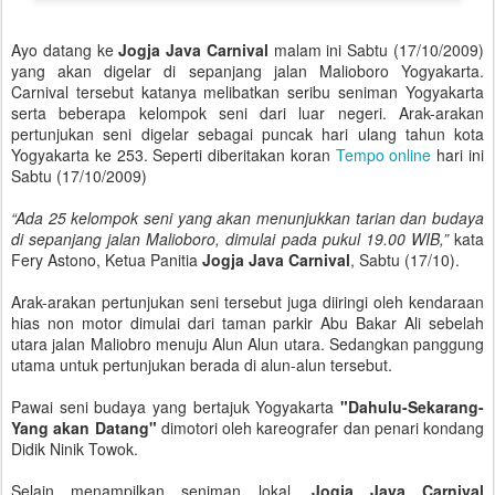
Ayo datang ke
Jogja Java Carnival
malam ini Sabtu (17/10/2009)
yang akan digelar di sepanjang jalan Malioboro Yogyakarta.
Carnival tersebut katanya melibatkan seribu seniman Yogyakarta
serta beberapa kelompok seni dari luar negeri. Arak-arakan
pertunjukan seni digelar sebagai puncak hari ulang tahun kota
Yogyakarta ke 253. Seperti diberitakan koran
Tempo online
hari ini
Sabtu (17/10/2009)
“Ada 25 kelompok seni yang akan menunjukkan tarian dan budaya
di sepanjang jalan Malioboro, dimulai pada pukul 19.00 WIB,”
kata
Fery Astono, Ketua Panitia
Jogja Java Carnival
, Sabtu (17/10).
Arak-arakan pertunjukan seni tersebut juga diiringi oleh kendaraan
hias non motor dimulai dari taman parkir Abu Bakar Ali sebelah
utara jalan Maliobro menuju Alun Alun utara. Sedangkan panggung
utama untuk pertunjukan berada di alun-alun tersebut.
Pawai seni budaya yang bertajuk Yogyakarta
"Dahulu-Sekarang-
Yang akan Datang"
dimotori oleh kareografer dan penari kondang
Didik Ninik Towok.
Selain menampilkan seniman lokal,
Jogja Java Carnival