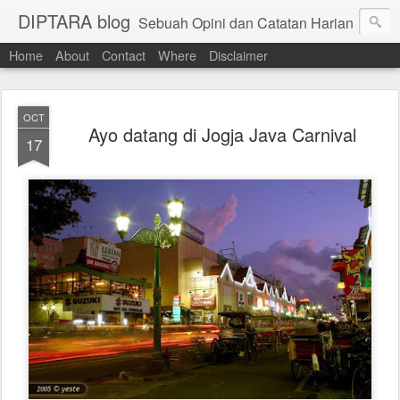
DIPTARA blog
Sebuah Opini dan Catatan Harian
Home
About
Contact
Where
Disclaimer
OCT
Ayo datang di Jogja Java Carnival
17